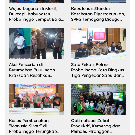
Wujud Layanan Inklusif,
Kepatuhan Standar
Dukcapil Kabupaten
Kesehatan Dipertanyakan,
Probolinggo Jemput Bola
SPPG Temayang Diduga
Perekaman e-KTP Warga
Belum Punya SLHS
Disabilitas di Dringu
Aksi Pencurian di
Satu Pekan, Polres
Perumahan Bulu Indah
Probolinggo Kota Ringkus
Kraksaan Resahkan
Tiga Pengedar Sabu dan
Warga
Sita 20 Gram Barang Bukti
Kasus Pembunuhan
Optimalisasi Zakat
“Manusia Silver” di
Produktif, Kemenag dan
Probolinggo Terungkap,
Pemdes Mranggon