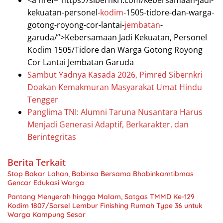
<a href="https://sibernkri.com/kebersamaan-jadi-
kekuatan-personel-
kodim
-1505-tidore-dan-warga-
gotong-royong-cor-lantai-
jembatan
-
garuda/”>Kebersamaan Jadi Kekuatan, Personel
Kodim 1505/Tidore dan Warga Gotong Royong
Cor Lantai Jembatan Garuda
Sambut Yadnya Kasada 2026, Pimred Sibernkri
Doakan Kemakmuran Masyarakat Umat Hindu
Tengger
Panglima TNI: Alumni Taruna Nusantara Harus
Menjadi Generasi Adaptif, Berkarakter, dan
Berintegritas
Berita Terkait
Stop Bakar Lahan, Babinsa Bersama Bhabinkamtibmas
Gencar Edukasi Warga
Pantang Menyerah hingga Malam, Satgas TMMD Ke-129
Kodim 1807/Sorsel Lembur Finishing Rumah Type 36 untuk
Warga Kampung Sesor