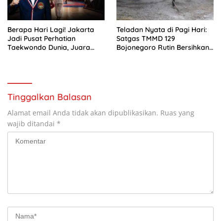
Berapa Hari Lagi! Jakarta
Teladan Nyata di Pagi Hari:
Jadi Pusat Perhatian
Satgas TMMD 129
Taekwondo Dunia, Juara
Bojonegoro Rutin Bersihkan
Dunia hingga Kampiun Asia
Tempat Nginap
Siap Berlaga di 8th Asian
Taekwondo Indonesia Open
2026
Tinggalkan Balasan
Alamat email Anda tidak akan dipublikasikan.
Ruas yang
wajib ditandai
*