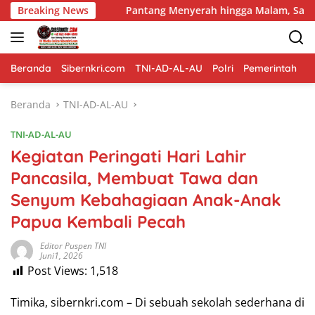
Langsung
Breaking News
Pantang Menyerah hingga Malam, Satgas TMMD Ke-129 K
ke
konten
Beranda
Sibernkri.com
TNI-AD-AL-AU
Polri
Pemerintah
D
Beranda
TNI-AD-AL-AU
TNI-AD-AL-AU
Kegiatan Peringati Hari Lahir
Pancasila, Membuat Tawa dan
Senyum Kebahagiaan Anak-Anak
Papua Kembali Pecah
Editor Puspen TNI
Juni1, 2026
Post Views:
1,518
Timika, sibernkri.com – Di sebuah sekolah sederhana di