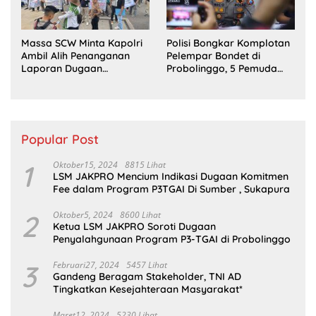
Massa SCW Minta Kapolri
Polisi Bongkar Komplotan
Ambil Alih Penanganan
Pelempar Bondet di
Laporan Dugaan
Probolinggo, 5 Pemuda
Penyerobotan Tanah di
Ditangkap
Sumsel
Popular Post
1
Oktober15, 2024
8815 Lihat
LSM JAKPRO Mencium Indikasi Dugaan Komitmen
Fee dalam Program P3TGAI Di Sumber , Sukapura
2
Oktober5, 2024
8600 Lihat
Ketua LSM JAKPRO Soroti Dugaan
Penyalahgunaan Program P3-TGAI di Probolinggo
3
Februari27, 2024
5457 Lihat
Gandeng Beragam Stakeholder, TNI AD
Tingkatkan Kesejahteraan Masyarakat*
Maret12, 2024
5230 Lihat