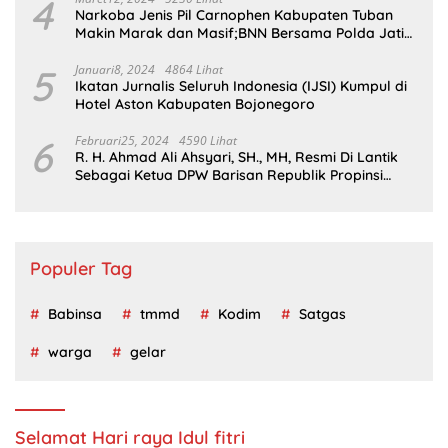
4
Narkoba Jenis Pil Carnophen Kabupaten Tuban
Makin Marak dan Masif;BNN Bersama Polda Jatim
Wajib Tau
5
Januari8, 2024
4864 Lihat
Ikatan Jurnalis Seluruh Indonesia (IJSI) Kumpul di
Hotel Aston Kabupaten Bojonegoro
6
Februari25, 2024
4590 Lihat
R. H. Ahmad Ali Ahsyari, SH., MH, Resmi Di Lantik
Sebagai Ketua DPW Barisan Republik Propinsi
Jatim Periode 2024 – 2028
Populer Tag
Babinsa
tmmd
Kodim
Satgas
warga
gelar
Selamat Hari raya Idul fitri