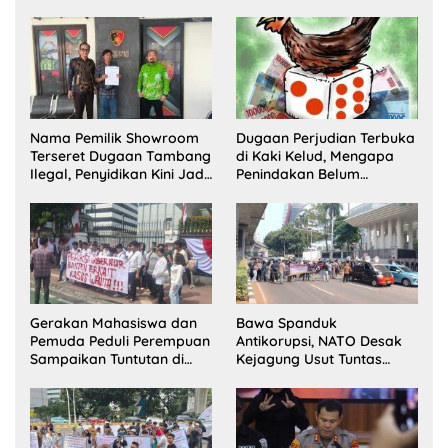
Dua Pelaku Ditangkap dan
Lawang Bentuk Tim
Satu Buron
Pelaksana Kampung
Zakat
Nama Pemilik Showroom
Dugaan Perjudian Terbuka
Terseret Dugaan Tambang
di Kaki Kelud, Mengapa
Ilegal, Penyidikan Kini Jadi
Penindakan Belum
Sorotan
Terlihat?
Gerakan Mahasiswa dan
Bawa Spanduk
Pemuda Peduli Perempuan
Antikorupsi, NATO Desak
Sampaikan Tuntutan di
Kejagung Usut Tuntas
Jakarta Pusat
Perkara Eks Jampidsus