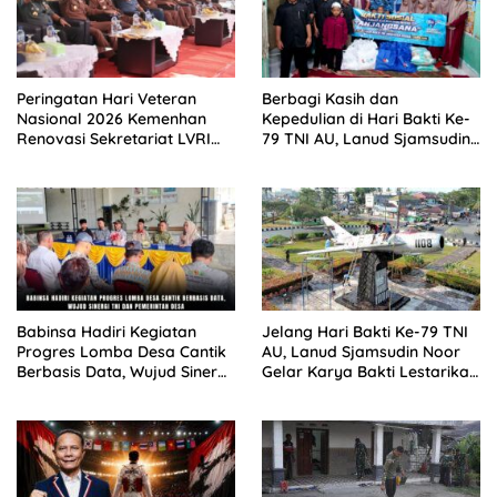
Peringatan Hari Veteran
Berbagi Kasih dan
Nasional 2026 Kemenhan
Kepedulian di Hari Bakti Ke-
Renovasi Sekretariat LVRI
79 TNI AU, Lanud Sjamsudin
dan Bedah Rumah Veteran
Noor Hadirkan Senyum
di 19 Provinsi
untuk Anak Yatim dan
Purnawirawan
Babinsa Hadiri Kegiatan
Jelang Hari Bakti Ke-79 TNI
Progres Lomba Desa Cantik
AU, Lanud Sjamsudin Noor
Berbasis Data, Wujud Sinergi
Gelar Karya Bakti Lestarikan
TNI Dan Pemerintah Desa
Warisan Sejarah Dirgantara