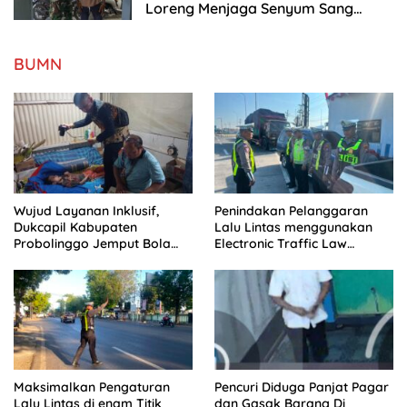
Loreng Menjaga Senyum Sang
Balita di Kesongo
BUMN
Wujud Layanan Inklusif,
Penindakan Pelanggaran
Dukcapil Kabupaten
Lalu Lintas menggunakan
Probolinggo Jemput Bola
Electronic Traffic Law
Perekaman e-KTP Warga
Enforcement (ETLE)
Disabilitas di Dringu
Handheld Di Pos Leces
Maksimalkan Pengaturan
Pencuri Diduga Panjat Pagar
Lalu Lintas di enam Titik
dan Gasak Barang Di