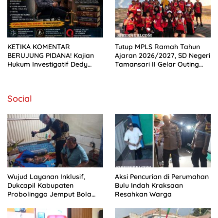
KETIKA KOMENTAR
Tutup MPLS Ramah Tahun
BERUJUNG PIDANA! Kajian
Ajaran 2026/2027, SD Negeri
Hukum Investigatif Dedy
Tamansari II Gelar Outing
Luqman Hakim Bongkar
Class Seru di Pantai Bentar
Kesalahan Fatal Netizen
Saat Berdebat di Media
Social
Sosial
Wujud Layanan Inklusif,
Aksi Pencurian di Perumahan
Dukcapil Kabupaten
Bulu Indah Kraksaan
Probolinggo Jemput Bola
Resahkan Warga
Perekaman e-KTP Warga
Disabilitas di Dringu