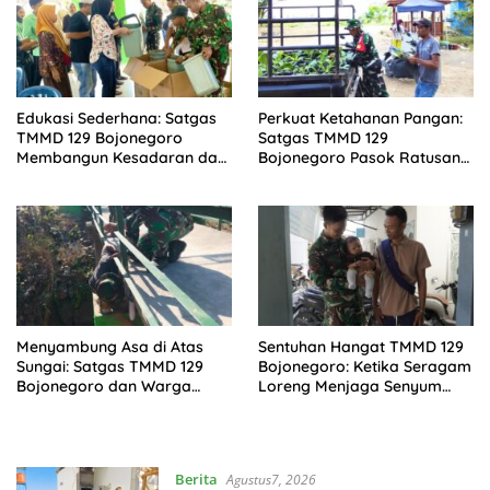
Edukasi Sederhana: Satgas
Perkuat Ketahanan Pangan:
TMMD 129 Bojonegoro
Satgas TMMD 129
Membangun Kesadaran dan
Bojonegoro Pasok Ratusan
Karakter Peduli Lingkungan
Bibit Sayuran untuk Warga
di Kesongo
Kesongo
Menyambung Asa di Atas
Sentuhan Hangat TMMD 129
Sungai: Satgas TMMD 129
Bojonegoro: Ketika Seragam
Bojonegoro dan Warga
Loreng Menjaga Senyum
Wujudkan Jembatan Brang
Sang Balita di Kesongo
Etan
Berita
Agustus7, 2026