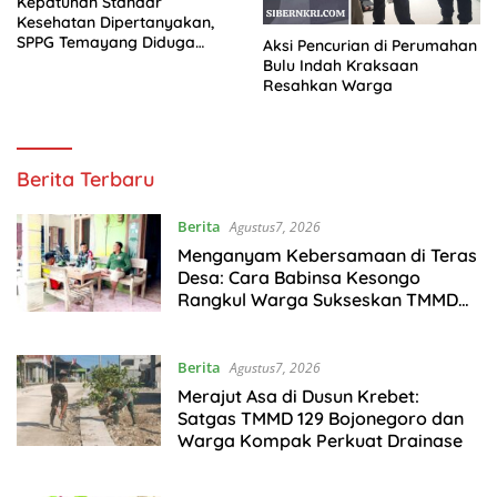
Kepatuhan Standar
Kesehatan Dipertanyakan,
SPPG Temayang Diduga
Aksi Pencurian di Perumahan
Belum Punya SLHS
Bulu Indah Kraksaan
Resahkan Warga
https://sibernkri.com
Berita Terbaru
Berita
Agustus7, 2026
Menganyam Kebersamaan di Teras
Desa: Cara Babinsa Kesongo
Rangkul Warga Sukseskan TMMD
129 Bojonegoro
Berita
Agustus7, 2026
Merajut Asa di Dusun Krebet:
Satgas TMMD 129 Bojonegoro dan
Warga Kompak Perkuat Drainase