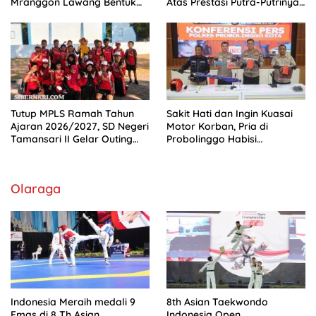
Mranggon Lawang Bentuk
Atas Prestasi Putra-Putrinya,
Tim Pelaksana Kampung
Siap Mengabdi Untuk
Zakat
Bangsa Dan Negara
Tutup MPLS Ramah Tahun
Sakit Hati dan Ingin Kuasai
Ajaran 2026/2027, SD Negeri
Motor Korban, Pria di
Tamansari II Gelar Outing
Probolinggo Habisi
Class Seru di Pantai Bentar
Temannya di Pantai Permata
Olaraga
Indonesia Meraih medali 9
8th Asian Taekwondo
Emas di 8 Th Asian
Indonesia Open