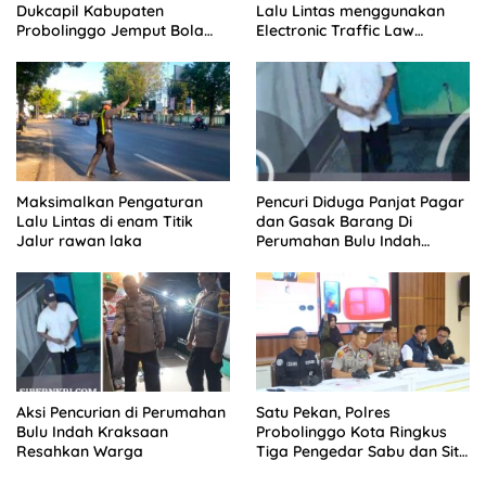
Dukcapil Kabupaten
Lalu Lintas menggunakan
Probolinggo Jemput Bola
Electronic Traffic Law
Perekaman e-KTP Warga
Enforcement (ETLE)
Disabilitas di Dringu
Handheld Di Pos Leces
Maksimalkan Pengaturan
Pencuri Diduga Panjat Pagar
Lalu Lintas di enam Titik
dan Gasak Barang Di
Jalur rawan laka
Perumahan Bulu Indah
Kraksaan, Aksi Terekam
CCTV
Aksi Pencurian di Perumahan
Satu Pekan, Polres
Bulu Indah Kraksaan
Probolinggo Kota Ringkus
Resahkan Warga
Tiga Pengedar Sabu dan Sita
20 Gram Barang Bukti