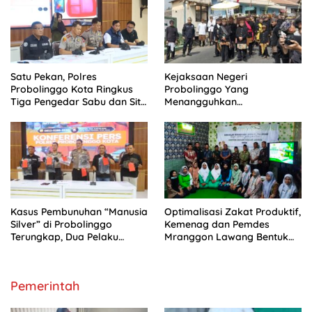
Satu Pekan, Polres
Kejaksaan Negeri
Probolinggo Kota Ringkus
Probolinggo Yang
Tiga Pengedar Sabu dan Sita
Menangguhkan
20 Gram Barang Bukti
penahanannya selama
periode 27 Juli Hingga 5
Agustus 2026
Kasus Pembunuhan “Manusia
Optimalisasi Zakat Produktif,
Silver” di Probolinggo
Kemenag dan Pemdes
Terungkap, Dua Pelaku
Mranggon Lawang Bentuk
Ditangkap dan Satu Buron
Tim Pelaksana Kampung
Zakat
Pemerintah