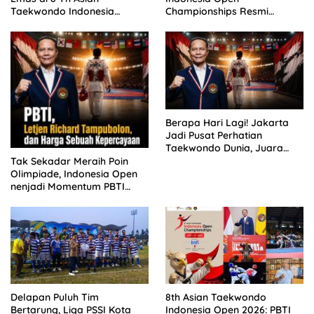
Taekwondo Indonesia
Championships Resmi
Championship 2026
Dibuka
Berapa Hari Lagi! Jakarta
Jadi Pusat Perhatian
Taekwondo Dunia, Juara
Dunia hingga Kampiun Asia
Tak Sekadar Meraih Poin
Siap Berlaga di 8th Asian
Olimpiade, Indonesia Open
Taekwondo Indonesia Open
nenjadi Momentum PBTI
2026
Membangun Legacy
Taekwondo Indonesia
Delapan Puluh Tim
8th Asian Taekwondo
Bertarung, Liga PSSI Kota
Indonesia Open 2026: PBTI