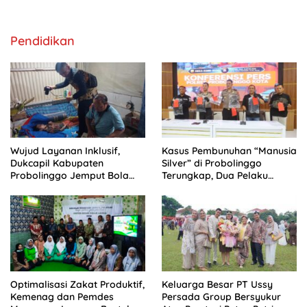
20 Gram Barang Bukti
Pendidikan
Wujud Layanan Inklusif,
Kasus Pembunuhan “Manusia
Dukcapil Kabupaten
Silver” di Probolinggo
Probolinggo Jemput Bola
Terungkap, Dua Pelaku
Perekaman e-KTP Warga
Ditangkap dan Satu Buron
Disabilitas di Dringu
Optimalisasi Zakat Produktif,
Keluarga Besar PT Ussy
Kemenag dan Pemdes
Persada Group Bersyukur