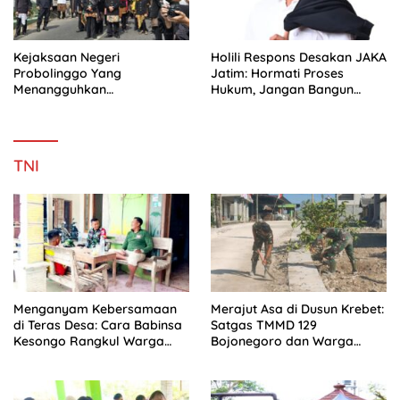
Kejaksaan Negeri
Holili Respons Desakan JAKA
Probolinggo Yang
Jatim: Hormati Proses
Menangguhkan
Hukum, Jangan Bangun
penahanannya selama
Spekulasi
periode 27 Juli Hingga 5
Agustus 2026
TNI
Menganyam Kebersamaan
Merajut Asa di Dusun Krebet:
di Teras Desa: Cara Babinsa
Satgas TMMD 129
Kesongo Rangkul Warga
Bojonegoro dan Warga
Sukseskan TMMD 129
Kompak Perkuat Drainase
Bojonegoro