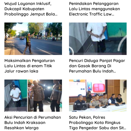
Wujud Layanan Inklusif,
Penindakan Pelanggaran
Dukcapil Kabupaten
Lalu Lintas menggunakan
Probolinggo Jemput Bola
Electronic Traffic Law
Perekaman e-KTP Warga
Enforcement (ETLE)
Disabilitas di Dringu
Handheld Di Pos Leces
Maksimalkan Pengaturan
Pencuri Diduga Panjat Pagar
Lalu Lintas di enam Titik
dan Gasak Barang Di
Jalur rawan laka
Perumahan Bulu Indah
Kraksaan, Aksi Terekam
CCTV
Aksi Pencurian di Perumahan
Satu Pekan, Polres
Bulu Indah Kraksaan
Probolinggo Kota Ringkus
Resahkan Warga
Tiga Pengedar Sabu dan Sita