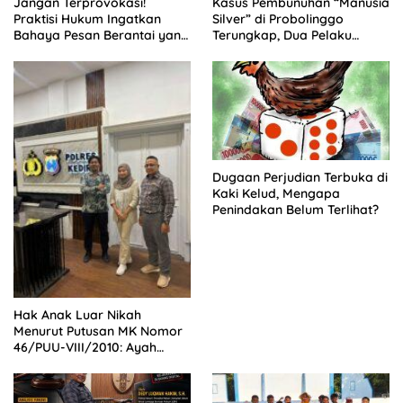
Jangan Terprovokasi!
Kasus Pembunuhan “Manusia
Praktisi Hukum Ingatkan
Silver” di Probolinggo
Bahaya Pesan Berantai yang
Terungkap, Dua Pelaku
Bisa Menjerumuskan
Ditangkap dan Satu Buron
Masyarakat Melanggar
Hukum
Dugaan Perjudian Terbuka di
Kaki Kelud, Mengapa
Penindakan Belum Terlihat?
Hak Anak Luar Nikah
Menurut Putusan MK Nomor
46/PUU-VIII/2010: Ayah
Biologis Wajib Bertanggung
Jawab