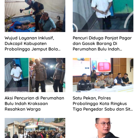
Wujud Layanan Inklusif,
Pencuri Diduga Panjat Pagar
Dukcapil Kabupaten
dan Gasak Barang Di
Probolinggo Jemput Bola
Perumahan Bulu Indah
Perekaman e-KTP Warga
Kraksaan, Aksi Terekam
Disabilitas di Dringu
CCTV
Aksi Pencurian di Perumahan
Satu Pekan, Polres
Bulu Indah Kraksaan
Probolinggo Kota Ringkus
Resahkan Warga
Tiga Pengedar Sabu dan Sita
20 Gram Barang Bukti