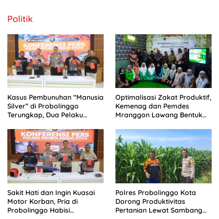
Politik
Kasus Pembunuhan “Manusia
Optimalisasi Zakat Produktif,
Silver” di Probolinggo
Kemenag dan Pemdes
Terungkap, Dua Pelaku
Mranggon Lawang Bentuk
Ditangkap dan Satu Buron
Tim Pelaksana Kampung
Zakat
Sakit Hati dan Ingin Kuasai
Polres Probolinggo Kota
Motor Korban, Pria di
Dorong Produktivitas
Probolinggo Habisi
Pertanian Lewat Sambang
Temannya di Pantai Permata
Kamtibmas