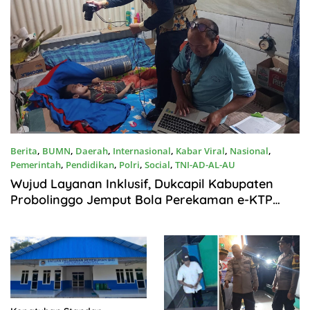
Berita
,
BUMN
,
Daerah
,
Internasional
,
Kabar Viral
,
Nasional
,
Pemerintah
,
Pendidikan
,
Polri
,
Social
,
TNI-AD-AL-AU
Agustus7, 2026
Wujud Layanan Inklusif, Dukcapil Kabupaten
Probolinggo Jemput Bola Perekaman e-KTP
Warga Disabilitas di Dringu