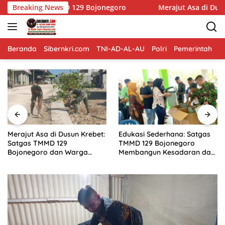
Langsung
o
Breaking News
Merajut Asa di Dusun Krebet: Satgas TMMD 129 Bojon
ke
konten
Beranda
Sibernkri.com
TNI-AD-AL-AU
Polri
Pemerintah
D
Merajut Asa di Dusun Krebet:
Edukasi Sederhana: Satgas
Satgas TMMD 129
TMMD 129 Bojonegoro
Bojonegoro dan Warga
Membangun Kesadaran dan
Kompak Perkuat Drainase
Karakter Peduli Lingkungan
di Kesongo