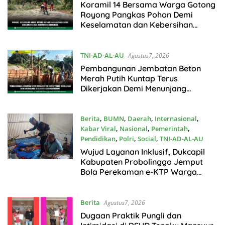
Koramil 14 Bersama Warga Gotong
Royong Pangkas Pohon Demi
Keselamatan dan Kebersihan
Lingkungan
TNI-AD-AL-AU
Agustus7, 2026
Pembangunan Jembatan Beton
Merah Putih Kuntap Terus
Dikerjakan Demi Menunjang
Kesejahteraan Masyarakat
Berita
,
BUMN
,
Daerah
,
Internasional
,
Kabar Viral
,
Nasional
,
Pemerintah
,
Pendidikan
,
Polri
,
Social
,
TNI-AD-AL-AU
Agustus7, 2026
Wujud Layanan Inklusif, Dukcapil
Kabupaten Probolinggo Jemput
Bola Perekaman e-KTP Warga
Disabilitas di Dringu
Berita
Agustus7, 2026
Dugaan Praktik Pungli dan