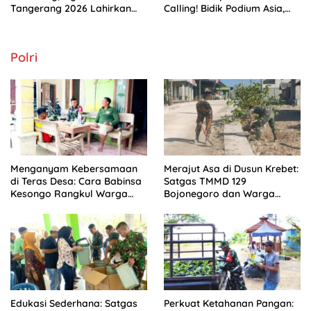
Tangerang 2026 Lahirkan
Calling! Bidik Podium Asia,
Juara Baru
Bukti Kepercayaan
Internasional di Era Ketum
Letjen TNI Richard
Polri
Tampubolon
Menganyam Kebersamaan
Merajut Asa di Dusun Krebet:
di Teras Desa: Cara Babinsa
Satgas TMMD 129
Kesongo Rangkul Warga
Bojonegoro dan Warga
Sukseskan TMMD 129
Kompak Perkuat Drainase
Bojonegoro
Edukasi Sederhana: Satgas
Perkuat Ketahanan Pangan: