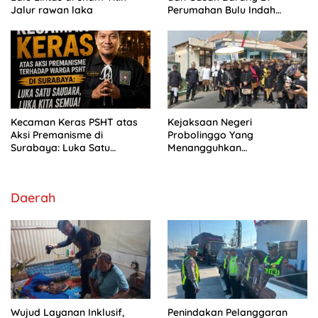
Jalur rawan laka
Perumahan Bulu Indah
Kraksaan, Aksi Terekam
CCTV
Kecaman Keras PSHT atas
Kejaksaan Negeri
Aksi Premanisme di
Probolinggo Yang
Surabaya: Luka Satu
Menangguhkan
Saudara, Luka Kami Semua
penahanannya selama
periode 27 Juli Hingga 5
Agustus 2026
Daerah
Wujud Layanan Inklusif,
Penindakan Pelanggaran