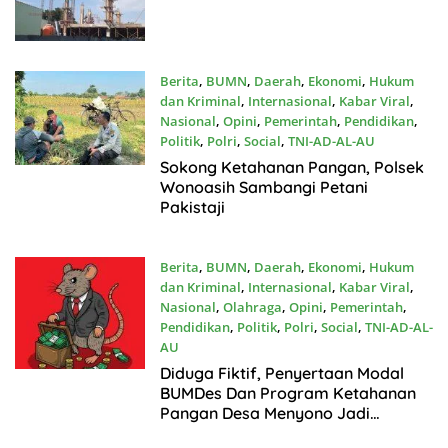
Berita
,
BUMN
,
Daerah
,
Ekonomi
,
Hukum
dan Kriminal
,
Internasional
,
Kabar Viral
,
Nasional
,
Opini
,
Pemerintah
,
Pendidikan
,
Politik
,
Polri
,
Social
,
TNI-AD-AL-AU
Juli11, 2026
Sokong Ketahanan Pangan, Polsek
Wonoasih Sambangi Petani
Pakistaji
Berita
,
BUMN
,
Daerah
,
Ekonomi
,
Hukum
dan Kriminal
,
Internasional
,
Kabar Viral
,
Nasional
,
Olahraga
,
Opini
,
Pemerintah
,
Pendidikan
,
Politik
,
Polri
,
Social
,
TNI-AD-AL-
AU
Juli8, 2026
Diduga Fiktif, Penyertaan Modal
BUMDes Dan Program Ketahanan
Pangan Desa Menyono Jadi
Sorotan Pendamping Desa