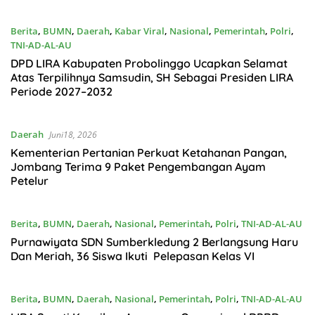
Berita
,
BUMN
,
Daerah
,
Kabar Viral
,
Nasional
,
Pemerintah
,
Polri
,
TNI-AD-AL-AU
Juni19, 2026
DPD LIRA Kabupaten Probolinggo Ucapkan Selamat
Atas Terpilihnya Samsudin, SH Sebagai Presiden LIRA
Periode 2027–2032
Daerah
Juni18, 2026
Kementerian Pertanian Perkuat Ketahanan Pangan,
Jombang Terima 9 Paket Pengembangan Ayam
Petelur
Berita
,
BUMN
,
Daerah
,
Nasional
,
Pemerintah
,
Polri
,
TNI-AD-AL-AU
Juni17, 2026
Purnawiyata SDN Sumberkledung 2 Berlangsung Haru
Dan Meriah, 36 Siswa Ikuti Pelepasan Kelas VI
Berita
,
BUMN
,
Daerah
,
Nasional
,
Pemerintah
,
Polri
,
TNI-AD-AL-AU
Juni17, 2026