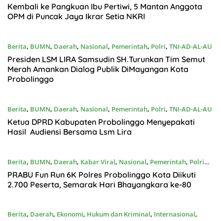
Kembali ke Pangkuan Ibu Pertiwi, 5 Mantan Anggota
OPM di Puncak Jaya Ikrar Setia NKRI
Berita
,
BUMN
,
Daerah
,
Nasional
,
Pemerintah
,
Polri
,
TNI-AD-AL-AU
Juni25, 2026
Presiden LSM LIRA Samsudin SH.Turunkan Tim Semut
Merah Amankan Dialog Publik DiMayangan Kota
Probolinggo
Berita
,
BUMN
,
Daerah
,
Nasional
,
Pemerintah
,
Polri
,
TNI-AD-AL-AU
Juni23, 2026
Ketua DPRD Kabupaten Probolinggo Menyepakati
Hasil Audiensi Bersama Lsm Lira
Berita
,
BUMN
,
Daerah
,
Kabar Viral
,
Nasional
,
Pemerintah
,
Polri
Juni22, 2026
PRABU Fun Run 6K Polres Probolinggo Kota Diikuti
2.700 Peserta, Semarak Hari Bhayangkara ke-80
Berita
,
Daerah
,
Ekonomi
,
Hukum dan Kriminal
,
Internasional
,