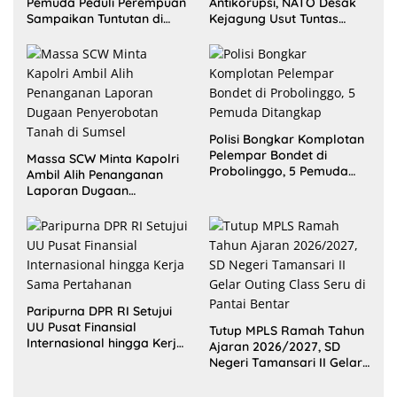
Pemuda Peduli Perempuan
Antikorupsi, NATO Desak
Sampaikan Tuntutan di
Kejagung Usut Tuntas
Jakarta Pusat
Perkara Eks Jampidsus
Polisi Bongkar Komplotan
Pelempar Bondet di
Massa SCW Minta Kapolri
Probolinggo, 5 Pemuda
Ambil Alih Penanganan
Ditangkap
Laporan Dugaan
Penyerobotan Tanah di
Sumsel
Paripurna DPR RI Setujui
UU Pusat Finansial
Tutup MPLS Ramah Tahun
Internasional hingga Kerja
Ajaran 2026/2027, SD
Sama Pertahanan
Negeri Tamansari II Gelar
Outing Class Seru di Pantai
Bentar