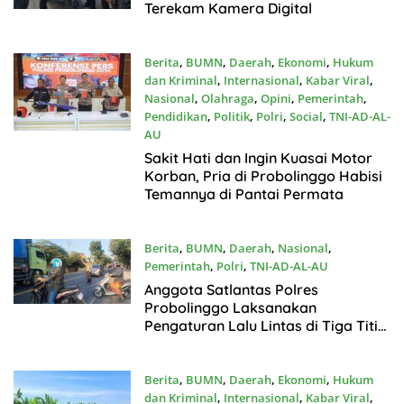
Terekam Kamera Digital
Berita
,
BUMN
,
Daerah
,
Ekonomi
,
Hukum
dan Kriminal
,
Internasional
,
Kabar Viral
,
Nasional
,
Olahraga
,
Opini
,
Pemerintah
,
Pendidikan
,
Politik
,
Polri
,
Social
,
TNI-AD-AL-
AU
Juli17, 2026
Sakit Hati dan Ingin Kuasai Motor
Korban, Pria di Probolinggo Habisi
Temannya di Pantai Permata
Berita
,
BUMN
,
Daerah
,
Nasional
,
Pemerintah
,
Polri
,
TNI-AD-AL-AU
Juli17, 2026
Anggota Satlantas Polres
Probolinggo Laksanakan
Pengaturan Lalu Lintas di Tiga Titik
Strategis
Berita
,
BUMN
,
Daerah
,
Ekonomi
,
Hukum
dan Kriminal
,
Internasional
,
Kabar Viral
,