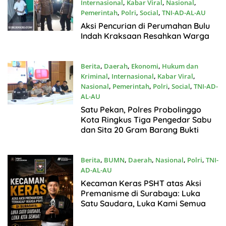
Internasional
,
Kabar Viral
,
Nasional
,
Pemerintah
,
Polri
,
Social
,
TNI-AD-AL-AU
Agustus2, 2026
Aksi Pencurian di Perumahan Bulu
Indah Kraksaan Resahkan Warga
Berita
,
Daerah
,
Ekonomi
,
Hukum dan
Kriminal
,
Internasional
,
Kabar Viral
,
Nasional
,
Pemerintah
,
Polri
,
Social
,
TNI-AD-
AL-AU
Agustus2, 2026
Satu Pekan, Polres Probolinggo
Kota Ringkus Tiga Pengedar Sabu
dan Sita 20 Gram Barang Bukti
Berita
,
BUMN
,
Daerah
,
Nasional
,
Polri
,
TNI-
AD-AL-AU
Agustus1, 2026
Kecaman Keras PSHT atas Aksi
Premanisme di Surabaya: Luka
Satu Saudara, Luka Kami Semua