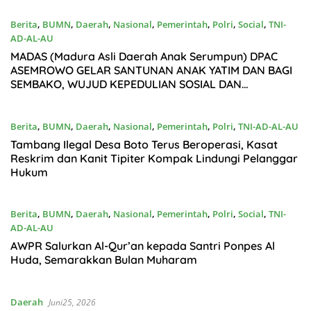
Berita
,
BUMN
,
Daerah
,
Nasional
,
Pemerintah
,
Polri
,
Social
,
TNI-
AD-AL-AU
Juni27, 2026
MADAS (Madura Asli Daerah Anak Serumpun) DPAC
ASEMROWO GELAR SANTUNAN ANAK YATIM DAN BAGI
SEMBAKO, WUJUD KEPEDULIAN SOSIAL DAN
KEBERSAMAAN
Berita
,
BUMN
,
Daerah
,
Nasional
,
Pemerintah
,
Polri
,
TNI-AD-AL-AU
Juni27, 2026
Tambang Ilegal Desa Boto Terus Beroperasi, Kasat
Reskrim dan Kanit Tipiter Kompak Lindungi Pelanggar
Hukum
Berita
,
BUMN
,
Daerah
,
Nasional
,
Pemerintah
,
Polri
,
Social
,
TNI-
AD-AL-AU
Juni26, 2026
AWPR Salurkan Al-Qur’an kepada Santri Ponpes Al
Huda, Semarakkan Bulan Muharam
Daerah
Juni25, 2026