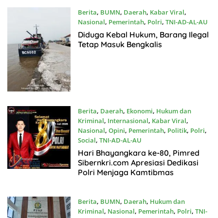
Kecamatan Tak Berguna
Berita
,
BUMN
,
Daerah
,
Kabar Viral
,
Nasional
,
Pemerintah
,
Polri
,
TNI-AD-AL-AU
Juli8, 2026
Diduga Kebal Hukum, Barang Ilegal
Tetap Masuk Bengkalis
Berita
,
Daerah
,
Ekonomi
,
Hukum dan
Kriminal
,
Internasional
,
Kabar Viral
,
Nasional
,
Opini
,
Pemerintah
,
Politik
,
Polri
,
Social
,
TNI-AD-AL-AU
Juli2, 2026
Hari Bhayangkara ke-80, Pimred
Sibernkri.com Apresiasi Dedikasi
Polri Menjaga Kamtibmas
Berita
,
BUMN
,
Daerah
,
Hukum dan
Kriminal
,
Nasional
,
Pemerintah
,
Polri
,
TNI-