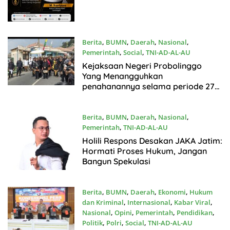
Berita
,
BUMN
,
Daerah
,
Nasional
,
Pemerintah
,
Social
,
TNI-AD-AL-AU
Juli31, 2026
Kejaksaan Negeri Probolinggo
Yang Menangguhkan
penahanannya selama periode 27
Juli Hingga 5 Agustus 2026
Berita
,
BUMN
,
Daerah
,
Nasional
,
Pemerintah
,
TNI-AD-AL-AU
Juli31, 2026
Holili Respons Desakan JAKA Jatim:
Hormati Proses Hukum, Jangan
Bangun Spekulasi
Berita
,
BUMN
,
Daerah
,
Ekonomi
,
Hukum
dan Kriminal
,
Internasional
,
Kabar Viral
,
Nasional
,
Opini
,
Pemerintah
,
Pendidikan
,
Politik
,
Polri
,
Social
,
TNI-AD-AL-AU