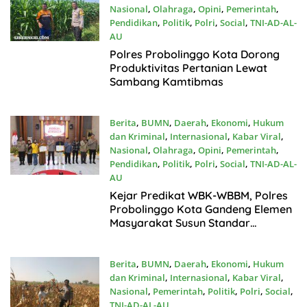
Nasional
,
Olahraga
,
Opini
,
Pemerintah
,
Pendidikan
,
Politik
,
Polri
,
Social
,
TNI-AD-AL-
AU
Juli15, 2026
Polres Probolinggo Kota Dorong
Produktivitas Pertanian Lewat
Sambang Kamtibmas
Berita
,
BUMN
,
Daerah
,
Ekonomi
,
Hukum
dan Kriminal
,
Internasional
,
Kabar Viral
,
Nasional
,
Olahraga
,
Opini
,
Pemerintah
,
Pendidikan
,
Politik
,
Polri
,
Social
,
TNI-AD-AL-
AU
Juli14, 2026
Kejar Predikat WBK-WBBM, Polres
Probolinggo Kota Gandeng Elemen
Masyarakat Susun Standar
Pelayanan
Berita
,
BUMN
,
Daerah
,
Ekonomi
,
Hukum
dan Kriminal
,
Internasional
,
Kabar Viral
,
Nasional
,
Pemerintah
,
Politik
,
Polri
,
Social
,
TNI-AD-AL-AU