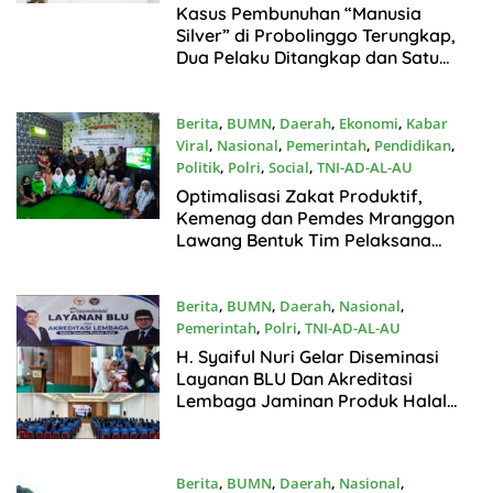
Juli30, 2026
Kasus Pembunuhan “Manusia
Silver” di Probolinggo Terungkap,
Dua Pelaku Ditangkap dan Satu
Buron
Berita
,
BUMN
,
Daerah
,
Ekonomi
,
Kabar
Viral
,
Nasional
,
Pemerintah
,
Pendidikan
,
Politik
,
Polri
,
Social
,
TNI-AD-AL-AU
Juli30, 2026
Optimalisasi Zakat Produktif,
Kemenag dan Pemdes Mranggon
Lawang Bentuk Tim Pelaksana
Kampung Zakat
Berita
,
BUMN
,
Daerah
,
Nasional
,
Pemerintah
,
Polri
,
TNI-AD-AL-AU
Juli30, 2026
H. Syaiful Nuri Gelar Diseminasi
Layanan BLU Dan Akreditasi
Lembaga Jaminan Produk Halal
Bersama Kepala BPJPH Jawa
Timur
Berita
,
BUMN
,
Daerah
,
Nasional
,