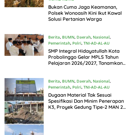
Juli14, 2026
Bukan Cuma Jaga Keamanan,
Polsek Wonoasih Kini Ikut Kawal
Solusi Pertanian Warga
Berita
,
BUMN
,
Daerah
,
Nasional
,
Pemerintah
,
Polri
,
TNI-AD-AL-AU
Juli13, 2026
SMP Integral Hidayatullah Kota
Probolinggo Gelar MPLS Tahun
Pelajaran 2026/2027, Tanamkan
Karakter Islami Sejak Hari Pertama
Berita
,
BUMN
,
Daerah
,
Nasional
,
Pemerintah
,
Polri
,
TNI-AD-AL-AU
Juli12, 2026
Dugaan Material Tak Sesuai
Spesifikasi Dan Minim Penerapan
K3, Proyek Gedung Tipe-2 MAN 2
Kota Probolinggo Disorot