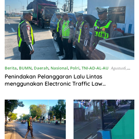
Berita
,
BUMN
,
Daerah
,
Nasional
,
Polri
,
TNI-AD-AL-AU
Agustus6,
2026
Penindakan Pelanggaran Lalu Lintas
menggunakan Electronic Traffic Law
Enforcement (ETLE) Handheld Di Pos Leces