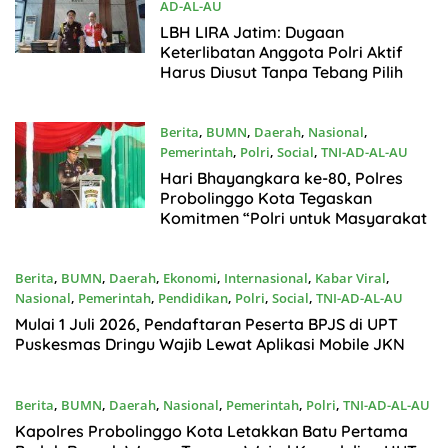
AD-AL-AU
Juli2, 2026
LBH LIRA Jatim: Dugaan
Keterlibatan Anggota Polri Aktif
Harus Diusut Tanpa Tebang Pilih
Berita
,
BUMN
,
Daerah
,
Nasional
,
Pemerintah
,
Polri
,
Social
,
TNI-AD-AL-AU
Juli1, 2026
Hari Bhayangkara ke-80, Polres
Probolinggo Kota Tegaskan
Komitmen “Polri untuk Masyarakat
Berita
,
BUMN
,
Daerah
,
Ekonomi
,
Internasional
,
Kabar Viral
,
Nasional
,
Pemerintah
,
Pendidikan
,
Polri
,
Social
,
TNI-AD-AL-AU
Juni30, 2026
Mulai 1 Juli 2026, Pendaftaran Peserta BPJS di UPT
Puskesmas Dringu Wajib Lewat Aplikasi Mobile JKN
Berita
,
BUMN
,
Daerah
,
Nasional
,
Pemerintah
,
Polri
,
TNI-AD-AL-AU
Juni29, 2026
Kapolres Probolinggo Kota Letakkan Batu Pertama