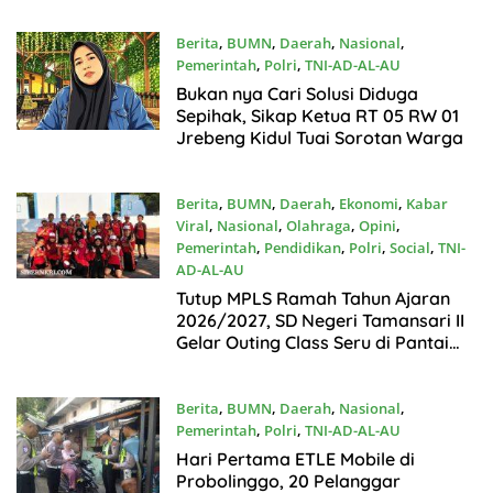
Berita
,
BUMN
,
Daerah
,
Nasional
,
Pemerintah
,
Polri
,
TNI-AD-AL-AU
Juli19, 2026
Bukan nya Cari Solusi Diduga
Sepihak, Sikap Ketua RT 05 RW 01
Jrebeng Kidul Tuai Sorotan Warga
Berita
,
BUMN
,
Daerah
,
Ekonomi
,
Kabar
Viral
,
Nasional
,
Olahraga
,
Opini
,
Pemerintah
,
Pendidikan
,
Polri
,
Social
,
TNI-
AD-AL-AU
Juli18, 2026
Tutup MPLS Ramah Tahun Ajaran
2026/2027, SD Negeri Tamansari II
Gelar Outing Class Seru di Pantai
Bentar
Berita
,
BUMN
,
Daerah
,
Nasional
,
Pemerintah
,
Polri
,
TNI-AD-AL-AU
Juli18, 2026
Hari Pertama ETLE Mobile di
Probolinggo, 20 Pelanggar