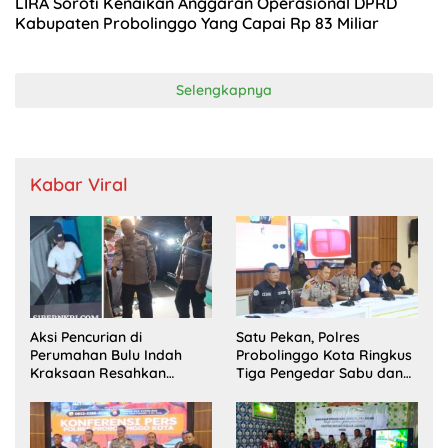
LIRA Soroti Kenaikan Anggaran Operasional DPRD
Kabupaten Probolinggo Yang Capai Rp 83 Miliar
Selengkapnya
Kabar Viral
Aksi Pencurian di
Satu Pekan, Polres
Perumahan Bulu Indah
Probolinggo Kota Ringkus
Kraksaan Resahkan
Tiga Pengedar Sabu dan
Warga
Sita 20 Gram Barang Bukti