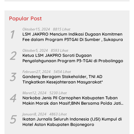
Popular Post
1
Oktober15, 2024
8815 Lihat
LSM JAKPRO Mencium Indikasi Dugaan Komitmen
Fee dalam Program P3TGAI Di Sumber , Sukapura
2
Oktober5, 2024
8593 Lihat
Ketua LSM JAKPRO Soroti Dugaan
Penyalahgunaan Program P3-TGAI di Probolinggo
3
Februari27, 2024
5454 Lihat
Gandeng Beragam Stakeholder, TNI AD
Tingkatkan Kesejahteraan Masyarakat*
4
Maret12, 2024
5230 Lihat
Narkoba Jenis Pil Carnophen Kabupaten Tuban
Makin Marak dan Masif;BNN Bersama Polda Jatim
Wajib Tau
5
Januari8, 2024
4863 Lihat
Ikatan Jurnalis Seluruh Indonesia (IJSI) Kumpul di
Hotel Aston Kabupaten Bojonegoro