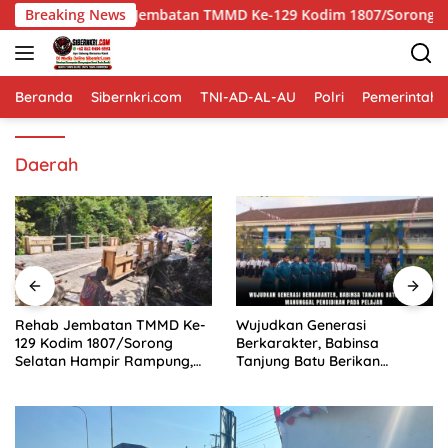
Langsung
batan TMMD Ke-129 Kodim 1807/Sorong Selatan Hampir Rampung,
Breaking News
ke
konten
Beranda
Sibernkri.com
TNI-AD-AL-AU
Polri
Pemerintah
Daerah
Rehab Jembatan TMMD Ke-
Wujudkan Generasi
129 Kodim 1807/Sorong
Berkarakter, Babinsa
Selatan Hampir Rampung,
Tanjung Batu Berikan
Perkuat Akses dan
Manunggal Pendidikan Pada
Tingkatkan Mobilitas Warga
Pelajar
Kampung Sesor