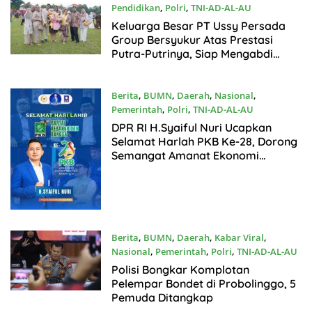
Pendidikan
,
Polri
,
TNI-AD-AL-AU
Juli27, 2026
Keluarga Besar PT Ussy Persada
Group Bersyukur Atas Prestasi
Putra-Putrinya, Siap Mengabdi
Untuk Bangsa Dan Negara
Berita
,
BUMN
,
Daerah
,
Nasional
,
Pemerintah
,
Polri
,
TNI-AD-AL-AU
Juli24, 2026
DPR RI H.Syaiful Nuri Ucapkan
Selamat Harlah PKB Ke-28, Dorong
Semangat Amanat Ekonomi
Konstitusi
Berita
,
BUMN
,
Daerah
,
Kabar Viral
,
Nasional
,
Pemerintah
,
Polri
,
TNI-AD-AL-AU
Juli21, 2026
Polisi Bongkar Komplotan
Pelempar Bondet di Probolinggo, 5
Pemuda Ditangkap