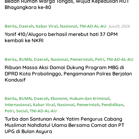
Bedah Rumah Warga Tongas, Wujud Kepedulian HUT
Bhayangkara ke-80
Berita
,
Daerah
,
Kabar Viral
,
Nasional
,
TNI-AD-AL-AU
Juni29, 2026
Yonif 410/Alugoro berhasil merebut hati 37 OPM
kembali ke NKRI
Berita
,
BUMN
,
Daerah
,
Nasional
,
Pemerintah
,
Polri
,
TNI-AD-AL-AU
Juni28, 2026
Ribuan Massa Aksi Damai Dukung Program MBG di
DPRD Kota Probolinggo, Pengamanan Polres Berjalan
Kondusif
Berita
,
BUMN
,
Daerah
,
Ekonomi
,
Hukum dan Kriminal
,
Internasional
,
Kabar Viral
,
Nasional
,
Pemerintah
,
Pendidikan
,
Polri
,
Social
,
TNI-AD-AL-AU
Juni28, 2026
Turba dan Santunan Anak Yatim Pengurus Cabang
Muslimat Nahdlatul Ulama Bersama Camat dan PT
UPG di Bulan Asyura