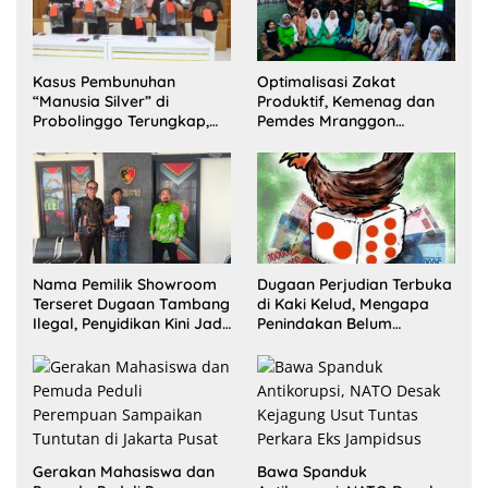
Kasus Pembunuhan
Optimalisasi Zakat
“Manusia Silver” di
Produktif, Kemenag dan
Probolinggo Terungkap,
Pemdes Mranggon
Dua Pelaku Ditangkap dan
Lawang Bentuk Tim
Satu Buron
Pelaksana Kampung
Zakat
Nama Pemilik Showroom
Dugaan Perjudian Terbuka
Terseret Dugaan Tambang
di Kaki Kelud, Mengapa
Ilegal, Penyidikan Kini Jadi
Penindakan Belum
Sorotan
Terlihat?
Gerakan Mahasiswa dan
Bawa Spanduk