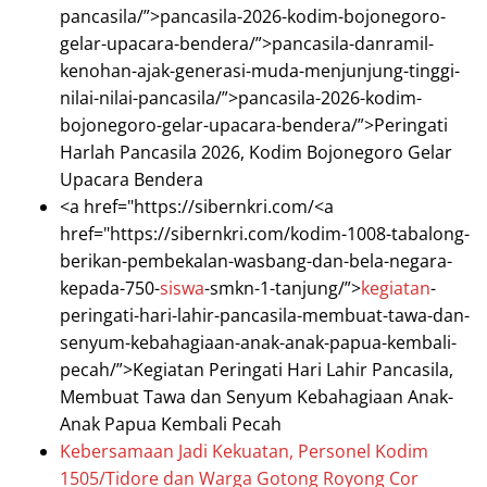
pancasila/”>pancasila-2026-kodim-bojonegoro-
gelar-upacara-bendera/”>pancasila-danramil-
kenohan-ajak-generasi-muda-menjunjung-tinggi-
nilai-nilai-pancasila/”>pancasila-2026-kodim-
bojonegoro-gelar-upacara-bendera/”>Peringati
Harlah Pancasila 2026, Kodim Bojonegoro Gelar
Upacara Bendera
<a href="https://sibernkri.com/<a
href="https://sibernkri.com/kodim-1008-tabalong-
berikan-pembekalan-wasbang-dan-bela-negara-
kepada-750-
siswa
-smkn-1-tanjung/”>
kegiatan
-
peringati-hari-lahir-pancasila-membuat-tawa-dan-
senyum-kebahagiaan-anak-anak-papua-kembali-
pecah/”>Kegiatan Peringati Hari Lahir Pancasila,
Membuat Tawa dan Senyum Kebahagiaan Anak-
Anak Papua Kembali Pecah
Kebersamaan Jadi Kekuatan, Personel Kodim
1505/Tidore dan Warga Gotong Royong Cor