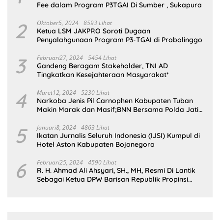
Fee dalam Program P3TGAI Di Sumber , Sukapura
2
Oktober5, 2024
8593 Lihat
Ketua LSM JAKPRO Soroti Dugaan
Penyalahgunaan Program P3-TGAI di Probolinggo
3
Februari27, 2024
5454 Lihat
Gandeng Beragam Stakeholder, TNI AD
Tingkatkan Kesejahteraan Masyarakat*
4
Maret12, 2024
5230 Lihat
Narkoba Jenis Pil Carnophen Kabupaten Tuban
Makin Marak dan Masif;BNN Bersama Polda Jatim
Wajib Tau
5
Januari8, 2024
4863 Lihat
Ikatan Jurnalis Seluruh Indonesia (IJSI) Kumpul di
Hotel Aston Kabupaten Bojonegoro
6
Februari25, 2024
4590 Lihat
R. H. Ahmad Ali Ahsyari, SH., MH, Resmi Di Lantik
Sebagai Ketua DPW Barisan Republik Propinsi
Jatim Periode 2024 – 2028