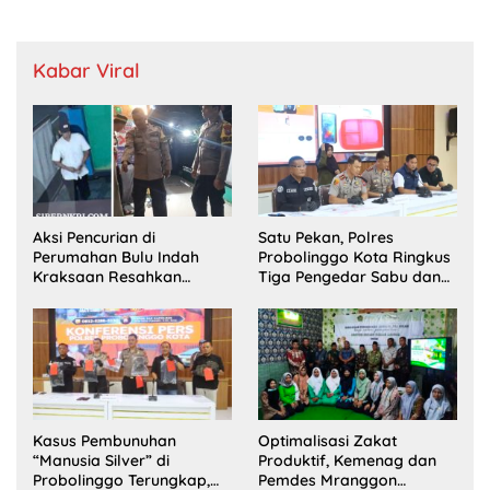
Kabar Viral
Aksi Pencurian di
Satu Pekan, Polres
Perumahan Bulu Indah
Probolinggo Kota Ringkus
Kraksaan Resahkan
Tiga Pengedar Sabu dan
Warga
Sita 20 Gram Barang Bukti
Kasus Pembunuhan
Optimalisasi Zakat
“Manusia Silver” di
Produktif, Kemenag dan
Probolinggo Terungkap,
Pemdes Mranggon