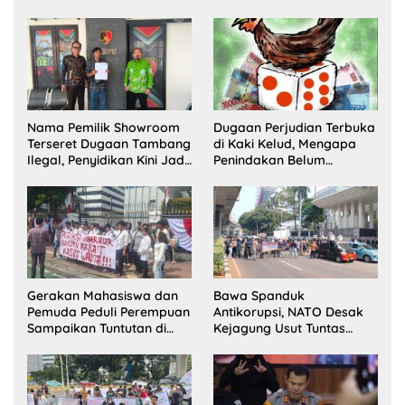
Dua Pelaku Ditangkap dan
Lawang Bentuk Tim
Satu Buron
Pelaksana Kampung
Zakat
Nama Pemilik Showroom
Dugaan Perjudian Terbuka
Terseret Dugaan Tambang
di Kaki Kelud, Mengapa
Ilegal, Penyidikan Kini Jadi
Penindakan Belum
Sorotan
Terlihat?
Gerakan Mahasiswa dan
Bawa Spanduk
Pemuda Peduli Perempuan
Antikorupsi, NATO Desak
Sampaikan Tuntutan di
Kejagung Usut Tuntas
Jakarta Pusat
Perkara Eks Jampidsus