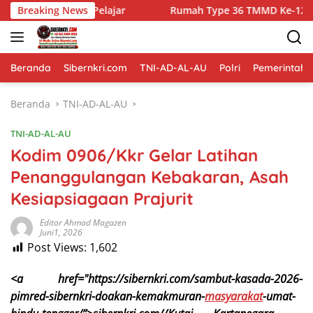
Langsung
r
Breaking News
Rumah Type 36 TMMD Ke-129 Kodim 1807/Sorong Selat
ke
konten
Beranda
Sibernkri.com
TNI-AD-AL-AU
Polri
Pemerintah
Beranda
TNI-AD-AL-AU
TNI-AD-AL-AU
Kodim 0906/Kkr Gelar Latihan
Penanggulangan Kebakaran, Asah
Kesiapsiagaan Prajurit
Editor Ahmad Magazen
Juni1, 2026
Post Views:
1,602
<a href="https://sibernkri.com/sambut-kasada-2026-
pimred-sibernkri-doakan-kemakmuran-
masyarakat
-umat-