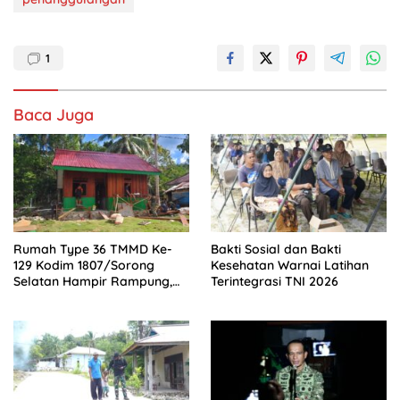
1
Baca Juga
Rumah Type 36 TMMD Ke-
Bakti Sosial dan Bakti
129 Kodim 1807/Sorong
Kesehatan Warnai Latihan
Selatan Hampir Rampung,
Terintegrasi TNI 2026
Wujud Nyata Kepedulian TNI
Tingkatkan Kesejahteraan
Warga