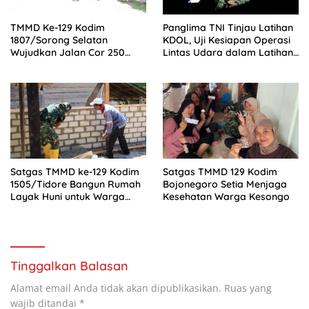
TMMD Ke-129 Kodim
Panglima TNI Tinjau Latihan
1807/Sorong Selatan
KDOL, Uji Kesiapan Operasi
Wujudkan Jalan Cor 250
Lintas Udara dalam Latihan
Meter, Warga Kampung
Terintegrasi TNI 2026
Sesor Rasakan Manfaat
Nyata
Satgas TMMD ke-129 Kodim
Satgas TMMD 129 Kodim
1505/Tidore Bangun Rumah
Bojonegoro Setia Menjaga
Layak Huni untuk Warga
Kesehatan Warga Kesongo
Kurang Mampu di Wasile
Tengah
Tinggalkan Balasan
Alamat email Anda tidak akan dipublikasikan.
Ruas yang
wajib ditandai
*