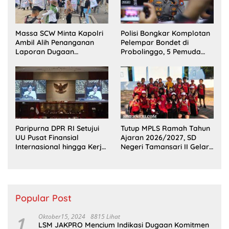
Massa SCW Minta Kapolri
Polisi Bongkar Komplotan
Ambil Alih Penanganan
Pelempar Bondet di
Laporan Dugaan
Probolinggo, 5 Pemuda
Penyerobotan Tanah di
Ditangkap
Sumsel
Paripurna DPR RI Setujui
Tutup MPLS Ramah Tahun
UU Pusat Finansial
Ajaran 2026/2027, SD
Internasional hingga Kerja
Negeri Tamansari II Gelar
Sama Pertahanan
Outing Class Seru di Pantai
Bentar
Popular Post
1
Oktober15, 2024
8815 Lihat
LSM JAKPRO Mencium Indikasi Dugaan Komitmen