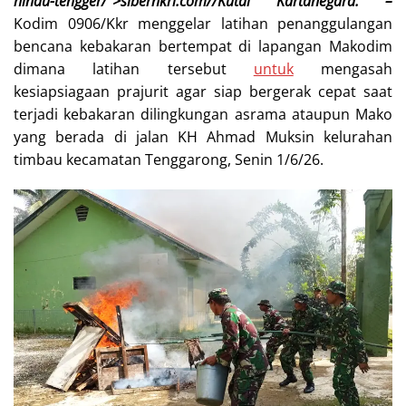
hindu-tengger/”>sibernkri.com//Kutai Kartanegara. –
Kodim 0906/Kkr menggelar latihan penanggulangan
bencana kebakaran bertempat di lapangan Makodim
dimana latihan tersebut
untuk
mengasah
kesiapsiagaan prajurit agar siap bergerak cepat saat
terjadi kebakaran dilingkungan asrama ataupun Mako
yang berada di jalan KH Ahmad Muksin kelurahan
timbau kecamatan Tenggarong, Senin 1/6/26.