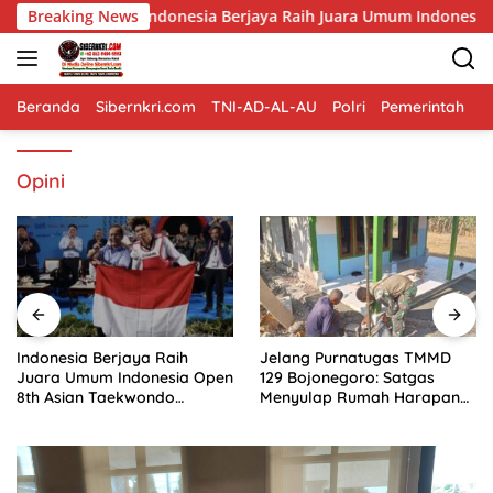
Langsung
 Berjaya Raih Juara Umum Indonesia Open 8th Asian Taekwondo
Breaking News
ke
konten
Beranda
Sibernkri.com
TNI-AD-AL-AU
Polri
Pemerintah
D
Opini
Indonesia Berjaya Raih
Jelang Purnatugas TMMD
Juara Umum Indonesia Open
129 Bojonegoro: Satgas
8th Asian Taekwondo
Menyulap Rumah Harapan
Indonesia Open
Mbah Kasiman Menjadi
Championships 2026
Hunian Layak dan Nyaman