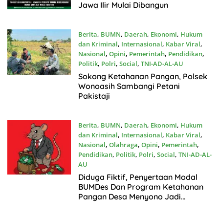
Jawa Ilir Mulai Dibangun
Berita
,
BUMN
,
Daerah
,
Ekonomi
,
Hukum
dan Kriminal
,
Internasional
,
Kabar Viral
,
Nasional
,
Opini
,
Pemerintah
,
Pendidikan
,
Politik
,
Polri
,
Social
,
TNI-AD-AL-AU
Juli11, 2026
Sokong Ketahanan Pangan, Polsek
Wonoasih Sambangi Petani
Pakistaji
Berita
,
BUMN
,
Daerah
,
Ekonomi
,
Hukum
dan Kriminal
,
Internasional
,
Kabar Viral
,
Nasional
,
Olahraga
,
Opini
,
Pemerintah
,
Pendidikan
,
Politik
,
Polri
,
Social
,
TNI-AD-AL-
AU
Juli8, 2026
Diduga Fiktif, Penyertaan Modal
BUMDes Dan Program Ketahanan
Pangan Desa Menyono Jadi
Sorotan Pendamping Desa
Kecamatan Tak Berguna