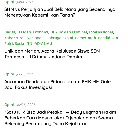
Opini
Juni8, 2026
SHM vs Perjanjian Jual Beli: Mana yang Sebenarnya
Menentukan Kepemilikan Tanah?
Berita
,
Daerah
,
Ekonomi
,
Hukum dan Kriminal
,
Internasional
,
Kabar Viral
,
Nasional
,
Olahraga
,
Opini
,
Pemerintah
,
Pendidikan
,
Polri
,
Social
,
TNI-AD-AL-AU
Juni2, 2026
Unik dan Meriah, Acara Kelulusan Siswa SDN
Tamansari II Dringu, Undang Damkar
Opini
Juni1, 2026
Ancaman Denda dan Pidana dalam PHK MM Galeri
Jadi Fokus Investigasi
Opini
Mei28, 2026
“Satu Klik Bisa Jadi Petaka” — Dedy Luqman Hakim
Beberkan Cara Masyarakat Dijebak dalam Skema
Rekening Penampung Dana Kejahatan