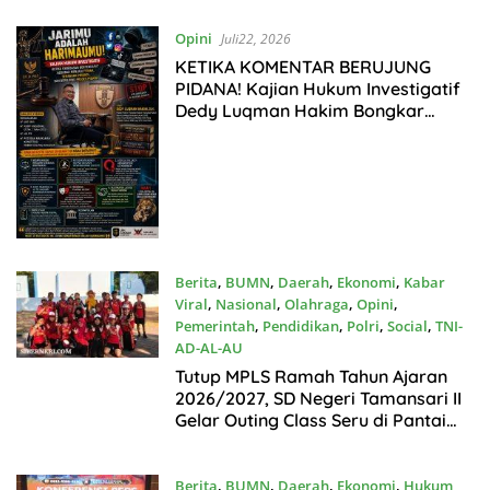
Opini
Juli22, 2026
KETIKA KOMENTAR BERUJUNG
PIDANA! Kajian Hukum Investigatif
Dedy Luqman Hakim Bongkar
Kesalahan Fatal Netizen Saat
Berdebat di Media Sosial
Berita
,
BUMN
,
Daerah
,
Ekonomi
,
Kabar
Viral
,
Nasional
,
Olahraga
,
Opini
,
Pemerintah
,
Pendidikan
,
Polri
,
Social
,
TNI-
AD-AL-AU
Juli18, 2026
Tutup MPLS Ramah Tahun Ajaran
2026/2027, SD Negeri Tamansari II
Gelar Outing Class Seru di Pantai
Bentar
Berita
,
BUMN
,
Daerah
,
Ekonomi
,
Hukum