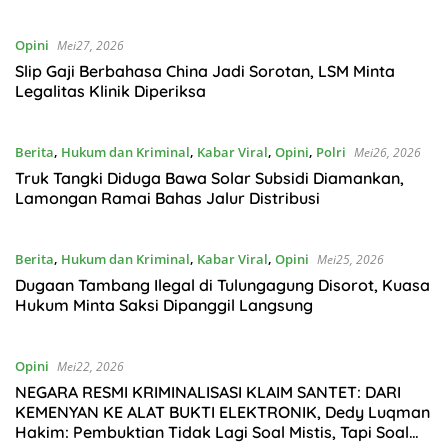
Opini
Mei27, 2026
Slip Gaji Berbahasa China Jadi Sorotan, LSM Minta
Legalitas Klinik Diperiksa
Berita
,
Hukum dan Kriminal
,
Kabar Viral
,
Opini
,
Polri
Mei26, 2026
Truk Tangki Diduga Bawa Solar Subsidi Diamankan,
Lamongan Ramai Bahas Jalur Distribusi
Berita
,
Hukum dan Kriminal
,
Kabar Viral
,
Opini
Mei25, 2026
Dugaan Tambang Ilegal di Tulungagung Disorot, Kuasa
Hukum Minta Saksi Dipanggil Langsung
Opini
Mei22, 2026
NEGARA RESMI KRIMINALISASI KLAIM SANTET: DARI
KEMENYAN KE ALAT BUKTI ELEKTRONIK, Dedy Luqman
Hakim: Pembuktian Tidak Lagi Soal Mistis, Tapi Soal