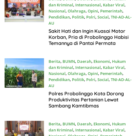
dan Kriminal
,
Internasional
,
Kabar Viral
,
Nasional
,
Olahraga
,
Opini
,
Pemerintah
,
Pendidikan
,
Politik
,
Polri
,
Social
,
TNI-AD-AL-
AU
Juli17, 2026
Sakit Hati dan Ingin Kuasai Motor
Korban, Pria di Probolinggo Habisi
Temannya di Pantai Permata
Berita
,
BUMN
,
Daerah
,
Ekonomi
,
Hukum
dan Kriminal
,
Internasional
,
Kabar Viral
,
Nasional
,
Olahraga
,
Opini
,
Pemerintah
,
Pendidikan
,
Politik
,
Polri
,
Social
,
TNI-AD-AL-
AU
Juli15, 2026
Polres Probolinggo Kota Dorong
Produktivitas Pertanian Lewat
Sambang Kamtibmas
Berita
,
BUMN
,
Daerah
,
Ekonomi
,
Hukum
dan Kriminal
,
Internasional
,
Kabar Viral
,