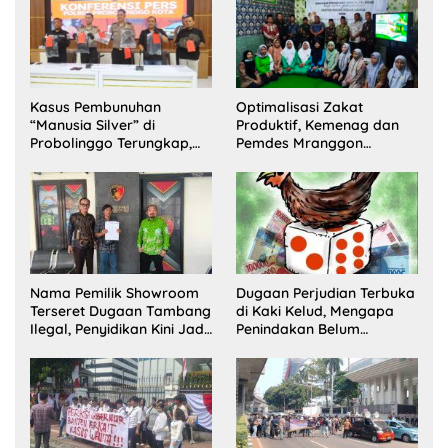
Kasus Pembunuhan
Optimalisasi Zakat
“Manusia Silver” di
Produktif, Kemenag dan
Probolinggo Terungkap,
Pemdes Mranggon
Dua Pelaku Ditangkap dan
Lawang Bentuk Tim
Satu Buron
Pelaksana Kampung
Zakat
Nama Pemilik Showroom
Dugaan Perjudian Terbuka
Terseret Dugaan Tambang
di Kaki Kelud, Mengapa
Ilegal, Penyidikan Kini Jadi
Penindakan Belum
Sorotan
Terlihat?