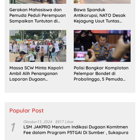
Gerakan Mahasiswa dan
Bawa Spanduk
Pemuda Peduli Perempuan
Antikorupsi, NATO Desak
Sampaikan Tuntutan di
Kejagung Usut Tuntas
Jakarta Pusat
Perkara Eks Jampidsus
Massa SCW Minta Kapolri
Polisi Bongkar Komplotan
Ambil Alih Penanganan
Pelempar Bondet di
Laporan Dugaan
Probolinggo, 5 Pemuda
Penyerobotan Tanah di
Ditangkap
Sumsel
Popular Post
1
Oktober15, 2024
8817 Lihat
LSM JAKPRO Mencium Indikasi Dugaan Komitmen
Fee dalam Program P3TGAI Di Sumber , Sukapura