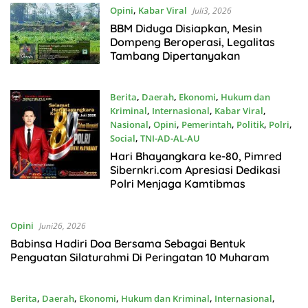
Opini
,
Kabar Viral
Juli3, 2026
BBM Diduga Disiapkan, Mesin
Dompeng Beroperasi, Legalitas
Tambang Dipertanyakan
Berita
,
Daerah
,
Ekonomi
,
Hukum dan
Kriminal
,
Internasional
,
Kabar Viral
,
Nasional
,
Opini
,
Pemerintah
,
Politik
,
Polri
,
Social
,
TNI-AD-AL-AU
Juli2, 2026
Hari Bhayangkara ke-80, Pimred
Sibernkri.com Apresiasi Dedikasi
Polri Menjaga Kamtibmas
Opini
Juni26, 2026
Babinsa Hadiri Doa Bersama Sebagai Bentuk
Penguatan Silaturahmi Di Peringatan 10 Muharam
Berita
,
Daerah
,
Ekonomi
,
Hukum dan Kriminal
,
Internasional
,