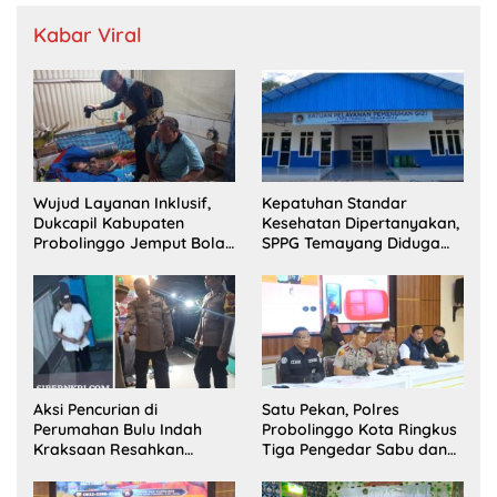
Kabar Viral
Wujud Layanan Inklusif,
Kepatuhan Standar
Dukcapil Kabupaten
Kesehatan Dipertanyakan,
Probolinggo Jemput Bola
SPPG Temayang Diduga
Perekaman e-KTP Warga
Belum Punya SLHS
Disabilitas di Dringu
Aksi Pencurian di
Satu Pekan, Polres
Perumahan Bulu Indah
Probolinggo Kota Ringkus
Kraksaan Resahkan
Tiga Pengedar Sabu dan
Warga
Sita 20 Gram Barang Bukti