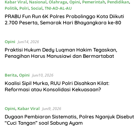
Kabar Viral
,
Nasional
,
Olahraga
,
Opini
,
Pemerintah
,
Pendidikan
,
Politik
,
Polri
,
Social
,
TNI-AD-AL-AU
Juni22, 2026
PRABU Fun Run 6K Polres Probolinggo Kota Diikuti
2.700 Peserta, Semarak Hari Bhayangkara ke-80
Opini
Juni14, 2026
Praktisi Hukum Dedy Luqman Hakim Tegaskan,
Penagihan Harus Manusiawi dan Bermartabat
Berita
,
Opini
Juni10, 2026
Koalisi Sipil Murka, RUU Polri Disahkan Kilat:
Reformasi atau Konsolidasi Kekuasaan?
Opini
,
Kabar Viral
Juni9, 2026
Dugaan Pembiaran Sistematis, Polres Nganjuk Disebut
“Cuci Tangan” soal Sabung Ayam