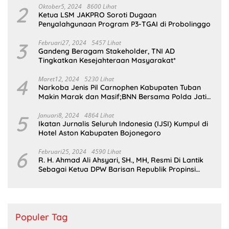
2
Oktober5, 2024
8600 Lihat
Ketua LSM JAKPRO Soroti Dugaan
Penyalahgunaan Program P3-TGAI di Probolinggo
3
Februari27, 2024
5457 Lihat
Gandeng Beragam Stakeholder, TNI AD
Tingkatkan Kesejahteraan Masyarakat*
4
Maret12, 2024
5230 Lihat
Narkoba Jenis Pil Carnophen Kabupaten Tuban
Makin Marak dan Masif;BNN Bersama Polda Jatim
Wajib Tau
5
Januari8, 2024
4864 Lihat
Ikatan Jurnalis Seluruh Indonesia (IJSI) Kumpul di
Hotel Aston Kabupaten Bojonegoro
6
Februari25, 2024
4590 Lihat
R. H. Ahmad Ali Ahsyari, SH., MH, Resmi Di Lantik
Sebagai Ketua DPW Barisan Republik Propinsi
Jatim Periode 2024 – 2028
Populer Tag