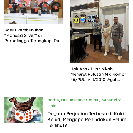
Kasus Pembunuhan
“Manusia Silver” di
Probolinggo Terungkap, Dua
Pelaku Ditangkap dan Satu
Buron
Hak Anak Luar Nikah
Menurut Putusan MK Nomor
46/PUU-VIII/2010: Ayah
Biologis Wajib Bertanggung
Jawab
Berita
,
Hukum dan Kriminal
,
Kabar Viral
,
Opini
Juli22, 2026
Dugaan Perjudian Terbuka di Kaki
Kelud, Mengapa Penindakan Belum
Terlihat?