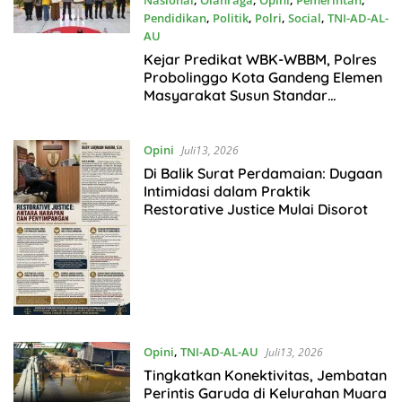
Nasional
,
Olahraga
,
Opini
,
Pemerintah
,
Pendidikan
,
Politik
,
Polri
,
Social
,
TNI-AD-AL-
AU
Juli14, 2026
Kejar Predikat WBK-WBBM, Polres
Probolinggo Kota Gandeng Elemen
Masyarakat Susun Standar
Pelayanan
Opini
Juli13, 2026
Di Balik Surat Perdamaian: Dugaan
Intimidasi dalam Praktik
Restorative Justice Mulai Disorot
Opini
,
TNI-AD-AL-AU
Juli13, 2026
Tingkatkan Konektivitas, Jembatan
Perintis Garuda di Kelurahan Muara