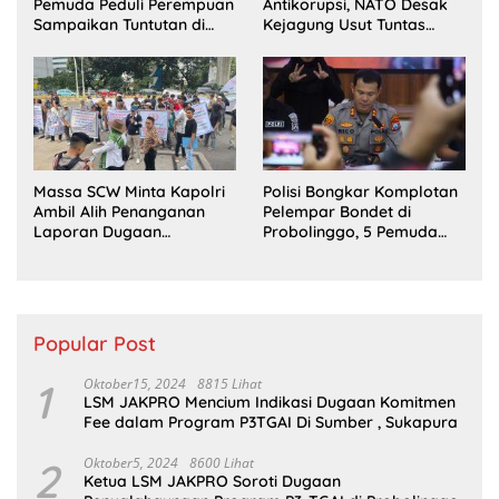
Pemuda Peduli Perempuan
Antikorupsi, NATO Desak
Sampaikan Tuntutan di
Kejagung Usut Tuntas
Jakarta Pusat
Perkara Eks Jampidsus
Massa SCW Minta Kapolri
Polisi Bongkar Komplotan
Ambil Alih Penanganan
Pelempar Bondet di
Laporan Dugaan
Probolinggo, 5 Pemuda
Penyerobotan Tanah di
Ditangkap
Sumsel
Popular Post
1
Oktober15, 2024
8815 Lihat
LSM JAKPRO Mencium Indikasi Dugaan Komitmen
Fee dalam Program P3TGAI Di Sumber , Sukapura
2
Oktober5, 2024
8600 Lihat
Ketua LSM JAKPRO Soroti Dugaan