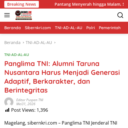
Langsung
ga
Breaking News
Pantang Menyerah hingga Malam, Satgas TMMD Ke-129
ke
konten
Beranda
Sibernkri.com
TNI-AD-AL-AU
Polri
Pemerintah
D
Beranda
TNI-AD-AL-AU
TNI-AD-AL-AU
Panglima TNI: Alumni Taruna
Nusantara Harus Menjadi Generasi
Adaptif, Berkarakter, dan
Berintegritas
Editor Puspen TNI
Mei31, 2026
Post Views:
1,396
Magelang, sibernkri.com – Panglima TNI Jenderal TNI