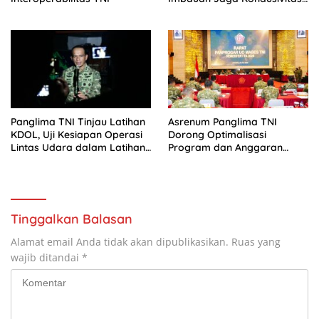
Bangsa
Panglima TNI Tinjau Latihan
Asrenum Panglima TNI
KDOL, Uji Kesiapan Operasi
Dorong Optimalisasi
Lintas Udara dalam Latihan
Program dan Anggaran
Terintegrasi TNI 2026
Satker Melalui Evaluasi
Kinerja
Tinggalkan Balasan
Alamat email Anda tidak akan dipublikasikan.
Ruas yang
wajib ditandai
*