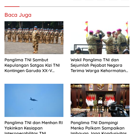
Baca Juga
Panglima TNI Sambut
Wakil Panglima TNI dan
Kepulangan Satgas Kizi TNI
Sejumlah Pejabat Negara
Kontingen Garuda XX-V
Terima Warga Kehormatan
MONUSCO
dan Brevet Korps Marinir
Panglima TNI dan Menhan RI
Panglima TNI Dampingi
Yakinkan Kesiapan
Menko Polkam Sampaikan
Interoperabilitas TNI
Imbauan Jaga Kondusivitas