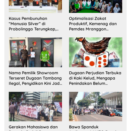
Kasus Pembunuhan
Optimalisasi Zakat
“Manusia Silver” di
Produktif, Kemenag dan
Probolinggo Terungkap,
Pemdes Mranggon
Dua Pelaku Ditangkap dan
Lawang Bentuk Tim
Satu Buron
Pelaksana Kampung
Zakat
Nama Pemilik Showroom
Dugaan Perjudian Terbuka
Terseret Dugaan Tambang
di Kaki Kelud, Mengapa
Ilegal, Penyidikan Kini Jadi
Penindakan Belum
Sorotan
Terlihat?
Gerakan Mahasiswa dan
Bawa Spanduk