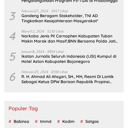
Penyalahgunaan Program P3-TGAI di Probolinggo
3
Februari27, 2024
5457 Lihat
Gandeng Beragam Stakeholder, TNI AD
Tingkatkan Kesejahteraan Masyarakat*
4
Maret12, 2024
5230 Lihat
Narkoba Jenis Pil Carnophen Kabupaten Tuban
Makin Marak dan Masif;BNN Bersama Polda Jatim
Wajib Tau
5
Januari8, 2024
4864 Lihat
Ikatan Jurnalis Seluruh Indonesia (IJSI) Kumpul di
Hotel Aston Kabupaten Bojonegoro
6
Februari25, 2024
4590 Lihat
R. H. Ahmad Ali Ahsyari, SH., MH, Resmi Di Lantik
Sebagai Ketua DPW Barisan Republik Propinsi
Jatim Periode 2024 – 2028
Populer Tag
Babinsa
tmmd
Kodim
Satgas