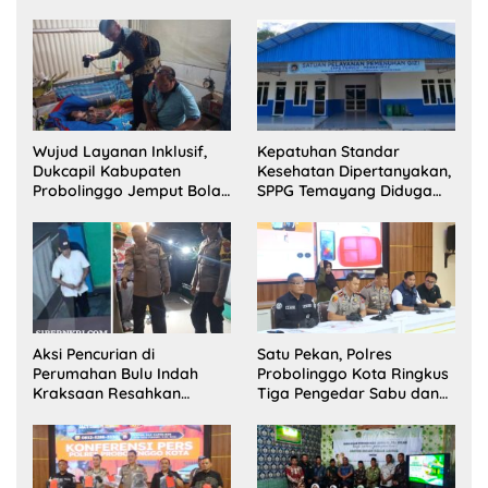
Wujud Layanan Inklusif,
Kepatuhan Standar
Dukcapil Kabupaten
Kesehatan Dipertanyakan,
Probolinggo Jemput Bola
SPPG Temayang Diduga
Perekaman e-KTP Warga
Belum Punya SLHS
Disabilitas di Dringu
Aksi Pencurian di
Satu Pekan, Polres
Perumahan Bulu Indah
Probolinggo Kota Ringkus
Kraksaan Resahkan
Tiga Pengedar Sabu dan
Warga
Sita 20 Gram Barang Bukti