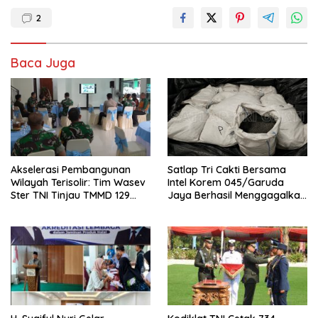
2
Baca Juga
Akselerasi Pembangunan
Satlap Tri Cakti Bersama
Wilayah Terisolir: Tim Wasev
Intel Korem 045/Garuda
Ster TNI Tinjau TMMD 129
Jaya Berhasil Menggagalkan
Bojonegoro
Penyelundupan Bijih Timah
Ilegal dan Menyelamatkan
Potensi Kerugian Negara
Sebesar Rp6,7 Miliar