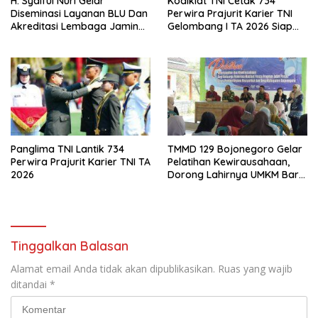
H. Syaiful Nuri Gelar
Kodiklat TNI Cetak 734
Diseminasi Layanan BLU Dan
Perwira Prajurit Karier TNI
Akreditasi Lembaga Jaminan
Gelombang I TA 2026 Siap
Produk Halal Bersama
Mengabdi kepada Bangsa
Kepala BPJPH Jawa Timur
dan Negara
Panglima TNI Lantik 734
TMMD 129 Bojonegoro Gelar
Perwira Prajurit Karier TNI TA
Pelatihan Kewirausahaan,
2026
Dorong Lahirnya UMKM Baru
di Kedungadem
Tinggalkan Balasan
Alamat email Anda tidak akan dipublikasikan.
Ruas yang wajib
ditandai
*