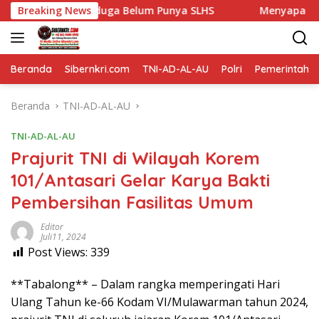
Langsung
ayang Diduga Belum Punya SLHS
Breaking News
Menyapa Hati di Tera
ke
konten
Beranda
Sibernkri.com
TNI-AD-AL-AU
Polri
Pemerintah
Beranda
TNI-AD-AL-AU
TNI-AD-AL-AU
Prajurit TNI di Wilayah Korem
101/Antasari Gelar Karya Bakti
Pembersihan Fasilitas Umum
Editor
Juli11, 2024
Post Views:
339
**Tabalong** – Dalam rangka memperingati Hari
Ulang Tahun ke-66 Kodam VI/Mulawarman tahun 2024,