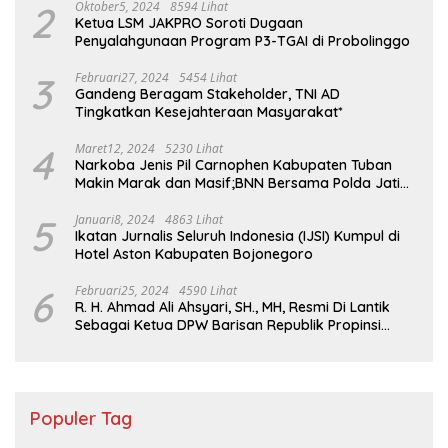
2
Oktober5, 2024
8594 Lihat
Ketua LSM JAKPRO Soroti Dugaan
Penyalahgunaan Program P3-TGAI di Probolinggo
3
Februari27, 2024
5454 Lihat
Gandeng Beragam Stakeholder, TNI AD
Tingkatkan Kesejahteraan Masyarakat*
4
Maret12, 2024
5230 Lihat
Narkoba Jenis Pil Carnophen Kabupaten Tuban
Makin Marak dan Masif;BNN Bersama Polda Jatim
Wajib Tau
5
Januari8, 2024
4863 Lihat
Ikatan Jurnalis Seluruh Indonesia (IJSI) Kumpul di
Hotel Aston Kabupaten Bojonegoro
6
Februari25, 2024
4590 Lihat
R. H. Ahmad Ali Ahsyari, SH., MH, Resmi Di Lantik
Sebagai Ketua DPW Barisan Republik Propinsi
Jatim Periode 2024 – 2028
Populer Tag