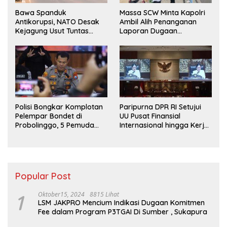
Bawa Spanduk
Massa SCW Minta Kapolri
Antikorupsi, NATO Desak
Ambil Alih Penanganan
Kejagung Usut Tuntas
Laporan Dugaan
Perkara Eks Jampidsus
Penyerobotan Tanah di
Sumsel
Polisi Bongkar Komplotan
Paripurna DPR RI Setujui
Pelempar Bondet di
UU Pusat Finansial
Probolinggo, 5 Pemuda
Internasional hingga Kerja
Ditangkap
Sama Pertahanan
Popular Post
1
Oktober15, 2024
8815 Lihat
LSM JAKPRO Mencium Indikasi Dugaan Komitmen
Fee dalam Program P3TGAI Di Sumber , Sukapura