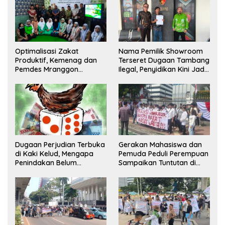
Optimalisasi Zakat
Nama Pemilik Showroom
Produktif, Kemenag dan
Terseret Dugaan Tambang
Pemdes Mranggon
Ilegal, Penyidikan Kini Jadi
Lawang Bentuk Tim
Sorotan
Pelaksana Kampung Zakat
Dugaan Perjudian Terbuka
Gerakan Mahasiswa dan
di Kaki Kelud, Mengapa
Pemuda Peduli Perempuan
Penindakan Belum
Sampaikan Tuntutan di
Terlihat?
Jakarta Pusat