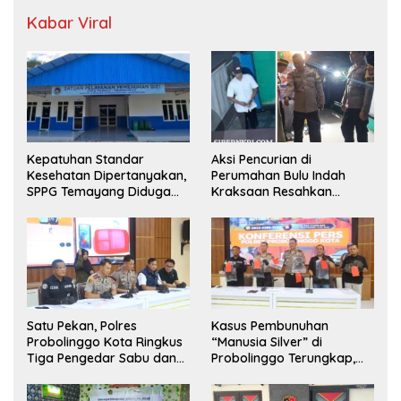
Kabar Viral
Kepatuhan Standar
Aksi Pencurian di
Kesehatan Dipertanyakan,
Perumahan Bulu Indah
SPPG Temayang Diduga
Kraksaan Resahkan
Belum Punya SLHS
Warga
Satu Pekan, Polres
Kasus Pembunuhan
Probolinggo Kota Ringkus
“Manusia Silver” di
Tiga Pengedar Sabu dan
Probolinggo Terungkap,
Sita 20 Gram Barang Bukti
Dua Pelaku Ditangkap dan
Satu Buron