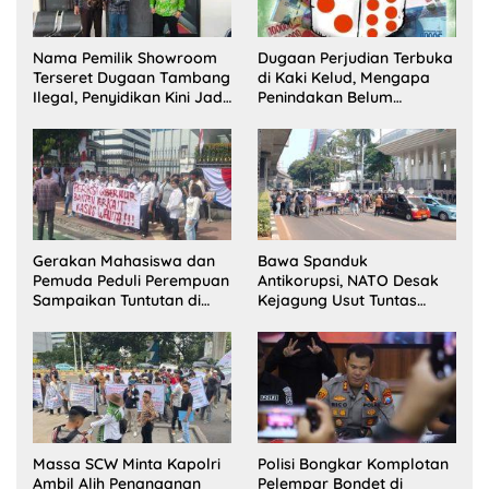
Nama Pemilik Showroom
Dugaan Perjudian Terbuka
Terseret Dugaan Tambang
di Kaki Kelud, Mengapa
Ilegal, Penyidikan Kini Jadi
Penindakan Belum
Sorotan
Terlihat?
Gerakan Mahasiswa dan
Bawa Spanduk
Pemuda Peduli Perempuan
Antikorupsi, NATO Desak
Sampaikan Tuntutan di
Kejagung Usut Tuntas
Jakarta Pusat
Perkara Eks Jampidsus
Massa SCW Minta Kapolri
Polisi Bongkar Komplotan
Ambil Alih Penanganan
Pelempar Bondet di