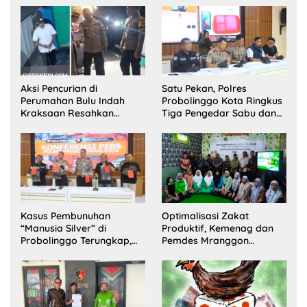
Disabilitas di Dringu
Aksi Pencurian di
Satu Pekan, Polres
Perumahan Bulu Indah
Probolinggo Kota Ringkus
Kraksaan Resahkan
Tiga Pengedar Sabu dan
Warga
Sita 20 Gram Barang Bukti
Kasus Pembunuhan
Optimalisasi Zakat
“Manusia Silver” di
Produktif, Kemenag dan
Probolinggo Terungkap,
Pemdes Mranggon
Dua Pelaku Ditangkap dan
Lawang Bentuk Tim
Satu Buron
Pelaksana Kampung
Zakat