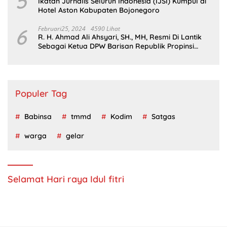
5
Ikatan Jurnalis Seluruh Indonesia (IJSI) Kumpul di
Hotel Aston Kabupaten Bojonegoro
6
Februari25, 2024
4590 Lihat
R. H. Ahmad Ali Ahsyari, SH., MH, Resmi Di Lantik
Sebagai Ketua DPW Barisan Republik Propinsi
Jatim Periode 2024 – 2028
Populer Tag
Babinsa
tmmd
Kodim
Satgas
warga
gelar
Selamat Hari raya Idul fitri