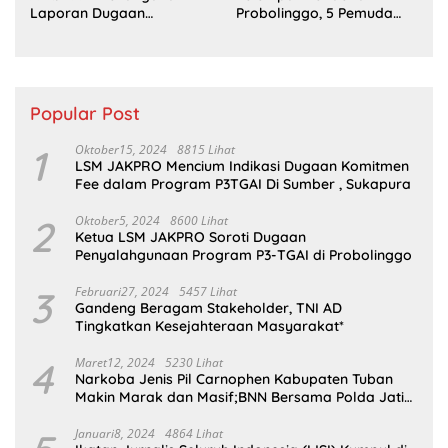
Laporan Dugaan
Probolinggo, 5 Pemuda
Penyerobotan Tanah di
Ditangkap
Sumsel
Popular Post
1
Oktober15, 2024
8815 Lihat
LSM JAKPRO Mencium Indikasi Dugaan Komitmen
Fee dalam Program P3TGAI Di Sumber , Sukapura
2
Oktober5, 2024
8600 Lihat
Ketua LSM JAKPRO Soroti Dugaan
Penyalahgunaan Program P3-TGAI di Probolinggo
3
Februari27, 2024
5457 Lihat
Gandeng Beragam Stakeholder, TNI AD
Tingkatkan Kesejahteraan Masyarakat*
4
Maret12, 2024
5230 Lihat
Narkoba Jenis Pil Carnophen Kabupaten Tuban
Makin Marak dan Masif;BNN Bersama Polda Jatim
Wajib Tau
Januari8, 2024
4864 Lihat