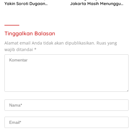
Yakin Soroti Dugaan
Jakarta Masih Menunggu
Penyalahgunaan Anggaran
Kepastian Hukum
UPTD Pertanian Jatim
Tinggalkan Balasan
Alamat email Anda tidak akan dipublikasikan.
Ruas yang
wajib ditandai
*