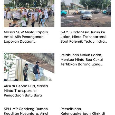
Massa SCW Minta Kapolri
GAMIS Indonesia Turun ke
Ambil Alih Penanganan
Jalan, Minta Transparansi
Laporan Dugaan
Soal Polemik Teddy Indra
Penyerobotan Tanah di
Wijaya
Sumsel
Pelabuhan Makin Padat,
Menkeu Minta Bea Cukai
Tertibkan Barang yang
Sudah Clear Namun Tak
Kunjung Diambil
Aksi di Depan PLN, Massa
Minta Transparansi
Pengadaan Batu Bara
SPM-MP Gandeng Rumah
Perselisihan
Keadilan Nusantara, Ainul
Ketenagakerjaan Klinik di