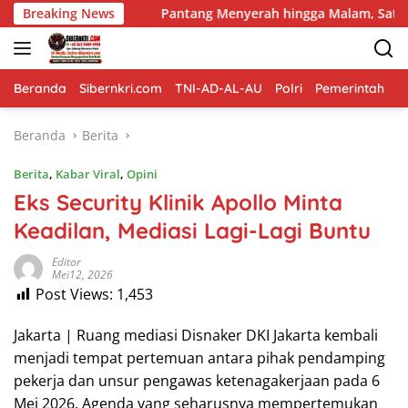
Langsung
Breaking News
Pantang Menyerah hingga Malam, Satgas TMMD Ke-129 Kod
ke
konten
Beranda
Sibernkri.com
TNI-AD-AL-AU
Polri
Pemerintah
D
Beranda
Berita
Berita
,
Kabar Viral
,
Opini
Eks Security Klinik Apollo Minta
Keadilan, Mediasi Lagi-Lagi Buntu
Editor
Mei12, 2026
Post Views:
1,453
Jakarta | Ruang mediasi Disnaker DKI Jakarta kembali
menjadi tempat pertemuan antara pihak pendamping
pekerja dan unsur pengawas ketenagakerjaan pada 6
Mei 2026. Agenda yang seharusnya mempertemukan