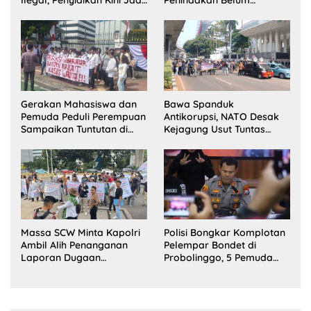
Sorotan
Terlihat?
Gerakan Mahasiswa dan
Bawa Spanduk
Pemuda Peduli Perempuan
Antikorupsi, NATO Desak
Sampaikan Tuntutan di
Kejagung Usut Tuntas
Jakarta Pusat
Perkara Eks Jampidsus
Massa SCW Minta Kapolri
Polisi Bongkar Komplotan
Ambil Alih Penanganan
Pelempar Bondet di
Laporan Dugaan
Probolinggo, 5 Pemuda
Penyerobotan Tanah di
Ditangkap
Sumsel