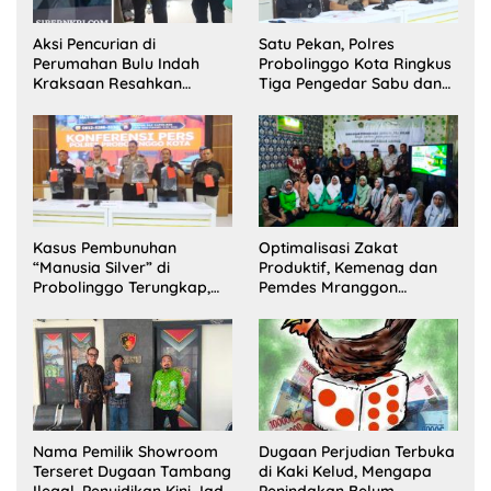
Aksi Pencurian di
Satu Pekan, Polres
Perumahan Bulu Indah
Probolinggo Kota Ringkus
Kraksaan Resahkan
Tiga Pengedar Sabu dan
Warga
Sita 20 Gram Barang Bukti
Kasus Pembunuhan
Optimalisasi Zakat
“Manusia Silver” di
Produktif, Kemenag dan
Probolinggo Terungkap,
Pemdes Mranggon
Dua Pelaku Ditangkap dan
Lawang Bentuk Tim
Satu Buron
Pelaksana Kampung
Zakat
Nama Pemilik Showroom
Dugaan Perjudian Terbuka
Terseret Dugaan Tambang
di Kaki Kelud, Mengapa
Ilegal, Penyidikan Kini Jadi
Penindakan Belum