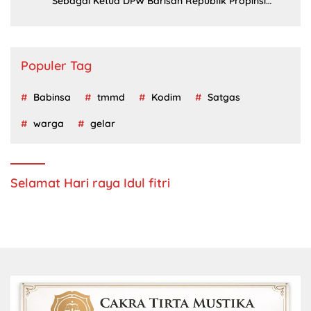
Sebagai Ketua DPW Barisan Republik Propinsi
Jatim Periode 2024 – 2028
Populer Tag
Babinsa
tmmd
Kodim
Satgas
warga
gelar
Selamat Hari raya Idul fitri