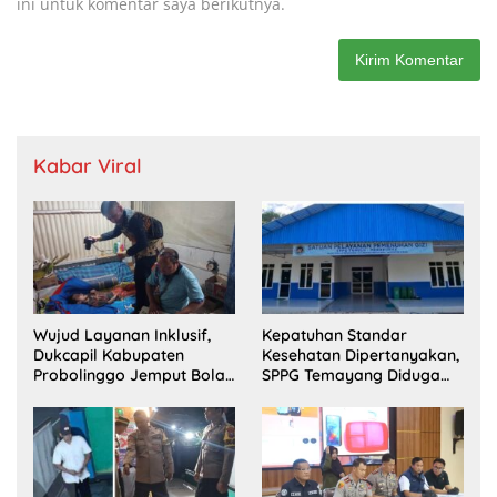
ini untuk komentar saya berikutnya.
Kabar Viral
Wujud Layanan Inklusif,
Kepatuhan Standar
Dukcapil Kabupaten
Kesehatan Dipertanyakan,
Probolinggo Jemput Bola
SPPG Temayang Diduga
Perekaman e-KTP Warga
Belum Punya SLHS
Disabilitas di Dringu