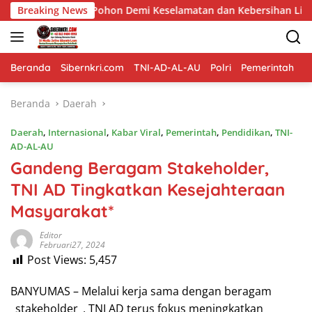
Langsung
ngkas Pohon Demi Keselamatan dan Kebersihan Lingkungan
Breaking News
ke
konten
Beranda
Sibernkri.com
TNI-AD-AL-AU
Polri
Pemerintah
D
Beranda
Daerah
Daerah
,
Internasional
,
Kabar Viral
,
Pemerintah
,
Pendidikan
,
TNI-
AD-AL-AU
Gandeng Beragam Stakeholder,
TNI AD Tingkatkan Kesejahteraan
Masyarakat*
Editor
Februari27, 2024
Post Views:
5,457
BANYUMAS – Melalui kerja sama dengan beragam
_stakeholder_, TNI AD terus fokus meningkatkan