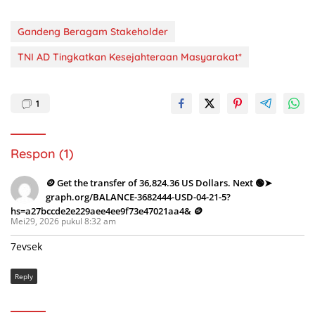
Gandeng Beragam Stakeholder
TNI AD Tingkatkan Kesejahteraan Masyarakat*
1
Respon (1)
🪙 Get the transfer of 36,824.36 US Dollars. Next 🟢➤
graph.org/BALANCE-3682444-USD-04-21-5?
hs=a27bccde2e229aee4ee9f73e47021aa4& 🪙
Mei29, 2026 pukul 8:32 am
7evsek
Reply