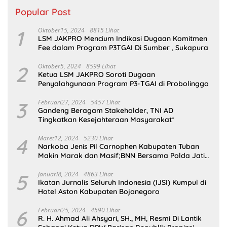
Popular Post
1
Oktober15, 2024
8815 Lihat
LSM JAKPRO Mencium Indikasi Dugaan Komitmen
Fee dalam Program P3TGAI Di Sumber , Sukapura
2
Oktober5, 2024
8599 Lihat
Ketua LSM JAKPRO Soroti Dugaan
Penyalahgunaan Program P3-TGAI di Probolinggo
3
Februari27, 2024
5457 Lihat
Gandeng Beragam Stakeholder, TNI AD
Tingkatkan Kesejahteraan Masyarakat*
4
Maret12, 2024
5230 Lihat
Narkoba Jenis Pil Carnophen Kabupaten Tuban
Makin Marak dan Masif;BNN Bersama Polda Jatim
Wajib Tau
5
Januari8, 2024
4863 Lihat
Ikatan Jurnalis Seluruh Indonesia (IJSI) Kumpul di
Hotel Aston Kabupaten Bojonegoro
6
Februari25, 2024
4590 Lihat
R. H. Ahmad Ali Ahsyari, SH., MH, Resmi Di Lantik