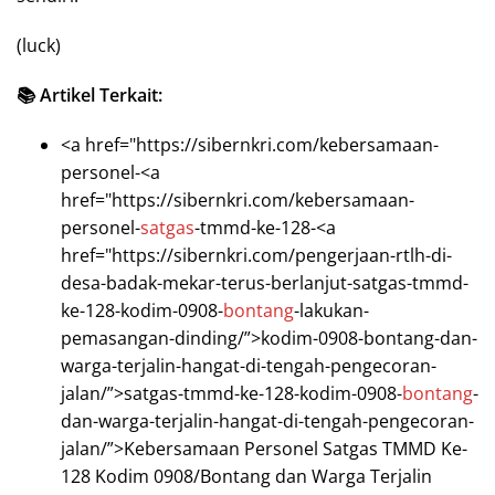
(luck)
📚 Artikel Terkait:
<a href="https://sibernkri.com/kebersamaan-
personel-<a
href="https://sibernkri.com/kebersamaan-
personel-
satgas
-tmmd-ke-128-<a
href="https://sibernkri.com/pengerjaan-rtlh-di-
desa-badak-mekar-terus-berlanjut-satgas-tmmd-
ke-128-kodim-0908-
bontang
-lakukan-
pemasangan-dinding/”>kodim-0908-bontang-dan-
warga-terjalin-hangat-di-tengah-pengecoran-
jalan/”>satgas-tmmd-ke-128-kodim-0908-
bontang
-
dan-warga-terjalin-hangat-di-tengah-pengecoran-
jalan/”>Kebersamaan Personel Satgas TMMD Ke-
128 Kodim 0908/Bontang dan Warga Terjalin