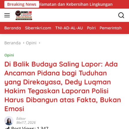
Langsung
tan dan Kebersihan Lingkungan
Breaking News
Pembangunan Jembatan 
ke
konten
Beranda
Sibernkri.com
TNI-AD-AL-AU
Polri
Pemerintah
D
Beranda
Opini
Opini
Di Balik Budaya Saling Lapor: Ada
Ancaman Pidana bagi Tuduhan
yang Direkayasa, Dedy Luqman
Hakim Tegaskan Laporan Polisi
Harus Dibangun atas Fakta, Bukan
Emosi
Editor
Mei17, 2026
Post Views:
1,347