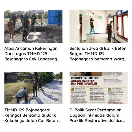
Bojonegoro
Bersama Mama Angkat
Atasi Ancaman Kekeringan,
Sentuhan Jiwa di Balik Beton:
Dansatgas TMMD 129
Satgas TMMD 129
Bojonegoro Cek Langsung
Bojonegoro bersama Warga
Progres Pembangunan
Kesongo Bersih Bersih
Sumur Bor Dusun Bekatul
Lingkungan Masjid
TMMD 129 Bojonegoro:
Di Balik Surat Perdamaian:
Keringat Bersama di Balik
Dugaan Intimidasi dalam
Kokohnya Jalan Cor Beton
Praktik Restorative Justice
Kedungpandan
Mulai Disorot