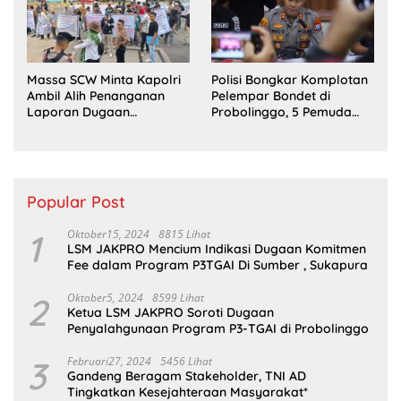
Massa SCW Minta Kapolri
Polisi Bongkar Komplotan
Ambil Alih Penanganan
Pelempar Bondet di
Laporan Dugaan
Probolinggo, 5 Pemuda
Penyerobotan Tanah di
Ditangkap
Sumsel
Popular Post
1
Oktober15, 2024
8815 Lihat
LSM JAKPRO Mencium Indikasi Dugaan Komitmen
Fee dalam Program P3TGAI Di Sumber , Sukapura
2
Oktober5, 2024
8599 Lihat
Ketua LSM JAKPRO Soroti Dugaan
Penyalahgunaan Program P3-TGAI di Probolinggo
3
Februari27, 2024
5456 Lihat
Gandeng Beragam Stakeholder, TNI AD
Tingkatkan Kesejahteraan Masyarakat*