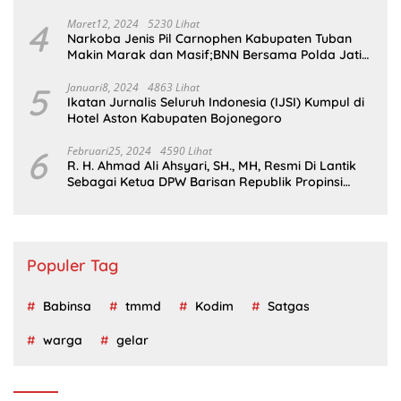
4
Maret12, 2024
5230 Lihat
Narkoba Jenis Pil Carnophen Kabupaten Tuban
Makin Marak dan Masif;BNN Bersama Polda Jatim
Wajib Tau
5
Januari8, 2024
4863 Lihat
Ikatan Jurnalis Seluruh Indonesia (IJSI) Kumpul di
Hotel Aston Kabupaten Bojonegoro
6
Februari25, 2024
4590 Lihat
R. H. Ahmad Ali Ahsyari, SH., MH, Resmi Di Lantik
Sebagai Ketua DPW Barisan Republik Propinsi
Jatim Periode 2024 – 2028
Populer Tag
Babinsa
tmmd
Kodim
Satgas
warga
gelar