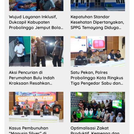
Wujud Layanan Inklusif,
Kepatuhan Standar
Dukcapil Kabupaten
Kesehatan Dipertanyakan,
Probolinggo Jemput Bola
SPPG Temayang Diduga
Perekaman e-KTP Warga
Belum Punya SLHS
Disabilitas di Dringu
Aksi Pencurian di
Satu Pekan, Polres
Perumahan Bulu Indah
Probolinggo Kota Ringkus
Kraksaan Resahkan
Tiga Pengedar Sabu dan
Warga
Sita 20 Gram Barang Bukti
Kasus Pembunuhan
Optimalisasi Zakat
“Manusia Silver” di
Produktif, Kemenag dan