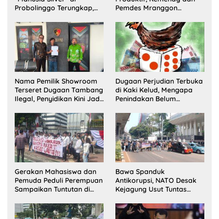
Probolinggo Terungkap,
Pemdes Mranggon
Dua Pelaku Ditangkap dan
Lawang Bentuk Tim
Satu Buron
Pelaksana Kampung
Zakat
Nama Pemilik Showroom
Dugaan Perjudian Terbuka
Terseret Dugaan Tambang
di Kaki Kelud, Mengapa
Ilegal, Penyidikan Kini Jadi
Penindakan Belum
Sorotan
Terlihat?
Gerakan Mahasiswa dan
Bawa Spanduk
Pemuda Peduli Perempuan
Antikorupsi, NATO Desak
Sampaikan Tuntutan di
Kejagung Usut Tuntas
Jakarta Pusat
Perkara Eks Jampidsus