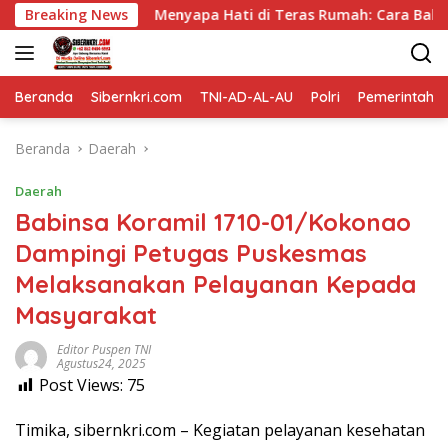
Langsung
Breaking News
Menyapa Hati di Teras Rumah: Cara Babinsa Kesongo Ra
ke
konten
Beranda
Sibernkri.com
TNI-AD-AL-AU
Polri
Pemerintah
Beranda
Daerah
Daerah
Babinsa Koramil 1710-01/Kokonao
Dampingi Petugas Puskesmas
Melaksanakan Pelayanan Kepada
Masyarakat
Editor Puspen TNI
Agustus24, 2025
Post Views:
75
Timika, sibernkri.com – Kegiatan pelayanan kesehatan