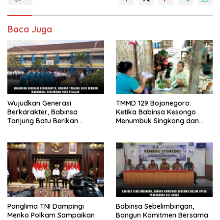
Baca Juga
Wujudkan Generasi
TMMD 129 Bojonegoro:
Berkarakter, Babinsa
Ketika Babinsa Kesongo
Tanjung Batu Berikan
Menumbuk Singkong dan
Manunggal Pendidikan Pada
Mengukir Kebersamaan
Pelajar
dengan Warga
Panglima TNI Dampingi
Babinsa Sebelimbingan,
Menko Polkam Sampaikan
Bangun Komitmen Bersama