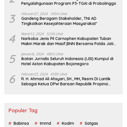
Penyalahgunaan Program P3-TGAI di Probolinggo
3
Februari27, 2024
5454 Lihat
Gandeng Beragam Stakeholder, TNI AD
Tingkatkan Kesejahteraan Masyarakat*
4
Maret12, 2024
5230 Lihat
Narkoba Jenis Pil Carnophen Kabupaten Tuban
Makin Marak dan Masif;BNN Bersama Polda Jatim
Wajib Tau
5
Januari8, 2024
4863 Lihat
Ikatan Jurnalis Seluruh Indonesia (IJSI) Kumpul di
Hotel Aston Kabupaten Bojonegoro
6
Februari25, 2024
4590 Lihat
R. H. Ahmad Ali Ahsyari, SH., MH, Resmi Di Lantik
Sebagai Ketua DPW Barisan Republik Propinsi
Jatim Periode 2024 – 2028
Populer Tag
Babinsa
tmmd
Kodim
Satgas