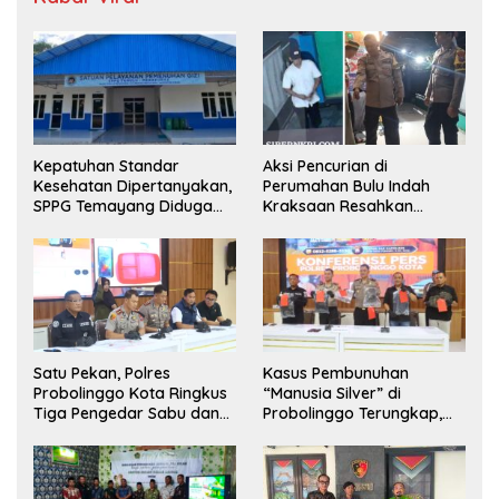
Kepatuhan Standar
Aksi Pencurian di
Kesehatan Dipertanyakan,
Perumahan Bulu Indah
SPPG Temayang Diduga
Kraksaan Resahkan
Belum Punya SLHS
Warga
Satu Pekan, Polres
Kasus Pembunuhan
Probolinggo Kota Ringkus
“Manusia Silver” di
Tiga Pengedar Sabu dan
Probolinggo Terungkap,
Sita 20 Gram Barang Bukti
Dua Pelaku Ditangkap dan
Satu Buron