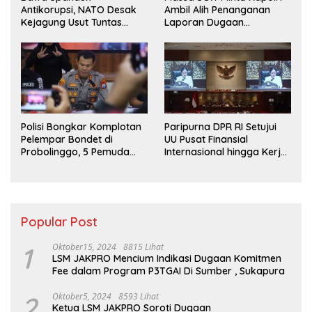
Antikorupsi, NATO Desak
Ambil Alih Penanganan
Kejagung Usut Tuntas
Laporan Dugaan
Perkara Eks Jampidsus
Penyerobotan Tanah di
Sumsel
Polisi Bongkar Komplotan
Paripurna DPR RI Setujui
Pelempar Bondet di
UU Pusat Finansial
Probolinggo, 5 Pemuda
Internasional hingga Kerja
Ditangkap
Sama Pertahanan
Popular Post
1
Oktober15, 2024
8815 Lihat
LSM JAKPRO Mencium Indikasi Dugaan Komitmen
Fee dalam Program P3TGAI Di Sumber , Sukapura
2
Oktober5, 2024
8593 Lihat
Ketua LSM JAKPRO Soroti Dugaan