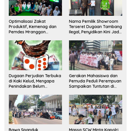
Optimalisasi Zakat
Nama Pemilik Showroom
Produktif, Kemenag dan
Terseret Dugaan Tambang
Pemdes Mranggon
Ilegal, Penyidikan Kini Jadi
Lawang Bentuk Tim
Sorotan
Pelaksana Kampung Zakat
Dugaan Perjudian Terbuka
Gerakan Mahasiswa dan
di Kaki Kelud, Mengapa
Pemuda Peduli Perempuan
Penindakan Belum
Sampaikan Tuntutan di
Terlihat?
Jakarta Pusat
Bawa Spanduk
Massa SCW Minta Kapolri