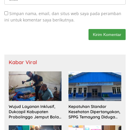
Simpan nama, email, dan situs web saya pada peramban
ini untuk komentar saya berikutnya.
Kabar Viral
Wujud Layanan Inklusif,
Kepatuhan Standar
Dukcapil Kabupaten
Kesehatan Dipertanyakan,
Probolinggo Jemput Bola
SPPG Temayang Diduga
Perekaman e-KTP Warga
Belum Punya SLHS
Disabilitas di Dringu