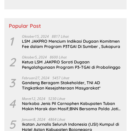
Penyerobotan Tanah di
Ditangkap
Sumsel
Popular Post
1
Oktober15, 2024
8817 Lihat
LSM JAKPRO Mencium Indikasi Dugaan Komitmen
Fee dalam Program P3TGAI Di Sumber , Sukapura
2
Oktober5, 2024
8600 Lihat
Ketua LSM JAKPRO Soroti Dugaan
Penyalahgunaan Program P3-TGAI di Probolinggo
3
Februari27, 2024
5457 Lihat
Gandeng Beragam Stakeholder, TNI AD
Tingkatkan Kesejahteraan Masyarakat*
4
Maret12, 2024
5230 Lihat
Narkoba Jenis Pil Carnophen Kabupaten Tuban
Makin Marak dan Masif;BNN Bersama Polda Jatim
Wajib Tau
5
Januari8, 2024
4864 Lihat
Ikatan Jurnalis Seluruh Indonesia (IJSI) Kumpul di
Hotel Aston Kabupaten Bojonegoro