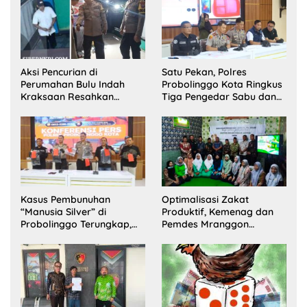
Aksi Pencurian di
Satu Pekan, Polres
Perumahan Bulu Indah
Probolinggo Kota Ringkus
Kraksaan Resahkan
Tiga Pengedar Sabu dan
Warga
Sita 20 Gram Barang Bukti
Kasus Pembunuhan
Optimalisasi Zakat
“Manusia Silver” di
Produktif, Kemenag dan
Probolinggo Terungkap,
Pemdes Mranggon
Dua Pelaku Ditangkap dan
Lawang Bentuk Tim
Satu Buron
Pelaksana Kampung
Zakat