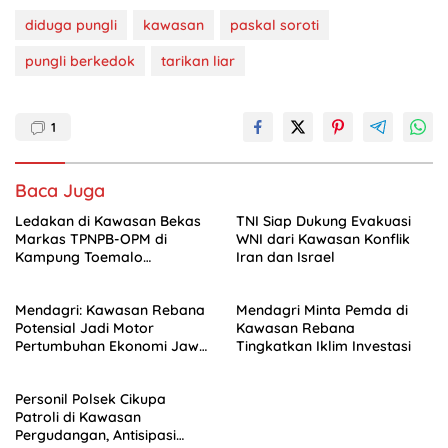
diduga pungli
kawasan
paskal soroti
pungli berkedok
tarikan liar
1
Baca Juga
Ledakan di Kawasan Bekas
TNI Siap Dukung Evakuasi
Markas TPNPB-OPM di
WNI dari Kawasan Konflik
Kampung Toemalo
Iran dan Israel
Tewaskan Satu Warga
Mendagri: Kawasan Rebana
Mendagri Minta Pemda di
Potensial Jadi Motor
Kawasan Rebana
Pertumbuhan Ekonomi Jawa
Tingkatkan Iklim Investasi
Barat
Personil Polsek Cikupa
Patroli di Kawasan
Pergudangan, Antisipasi