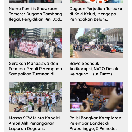
Nama Pemilik Showroom
Dugaan Perjudian Terbuka
Terseret Dugaan Tambang
di Kaki Kelud, Mengapa
Ilegal, Penyidikan Kini Jadi
Penindakan Belum
Sorotan
Terlihat?
Gerakan Mahasiswa dan
Bawa Spanduk
Pemuda Peduli Perempuan
Antikorupsi, NATO Desak
Sampaikan Tuntutan di
Kejagung Usut Tuntas
Jakarta Pusat
Perkara Eks Jampidsus
Massa SCW Minta Kapolri
Polisi Bongkar Komplotan
Ambil Alih Penanganan
Pelempar Bondet di
Laporan Dugaan
Probolinggo, 5 Pemuda