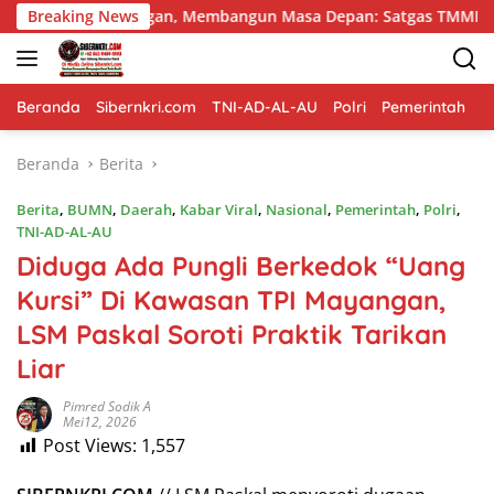
Langsung
ngan, Membangun Masa Depan: Satgas TMMD 129 Bojonegoro dan
Breaking News
ke
konten
Beranda
Sibernkri.com
TNI-AD-AL-AU
Polri
Pemerintah
D
Beranda
Berita
Berita
,
BUMN
,
Daerah
,
Kabar Viral
,
Nasional
,
Pemerintah
,
Polri
,
TNI-AD-AL-AU
Diduga Ada Pungli Berkedok “Uang
Kursi” Di Kawasan TPI Mayangan,
LSM Paskal Soroti Praktik Tarikan
Liar
Pimred Sodik A
Mei12, 2026
Post Views:
1,557