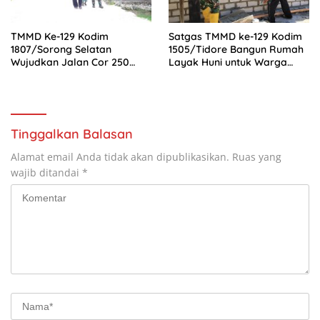
TMMD Ke-129 Kodim
Satgas TMMD ke-129 Kodim
1807/Sorong Selatan
1505/Tidore Bangun Rumah
Wujudkan Jalan Cor 250
Layak Huni untuk Warga
Meter, Warga Kampung
Kurang Mampu di Wasile
Sesor Rasakan Manfaat
Tengah
Nyata
Tinggalkan Balasan
Alamat email Anda tidak akan dipublikasikan.
Ruas yang
wajib ditandai
*