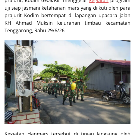
prajurit, Kodim 0906/Kkr menggelar
kegiatan
program
uji siap jasmani ketahanan mars yang diikuti oleh para
prajurit Kodim bertempat di lapangan upacara jalan
KH Ahmad Muksin kelurahan timbau kecamatan
Tenggarong, Rabu 29/6/26
Kegiatan Hanmars tersebut di tinjau langsung oleh