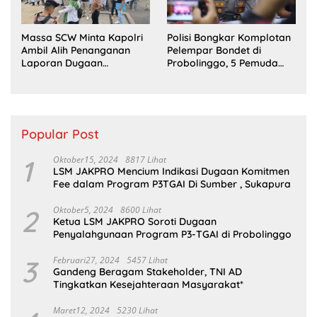
Massa SCW Minta Kapolri
Polisi Bongkar Komplotan
Ambil Alih Penanganan
Pelempar Bondet di
Laporan Dugaan
Probolinggo, 5 Pemuda
Penyerobotan Tanah di
Ditangkap
Sumsel
Popular Post
1
Oktober15, 2024
8817 Lihat
LSM JAKPRO Mencium Indikasi Dugaan Komitmen
Fee dalam Program P3TGAI Di Sumber , Sukapura
2
Oktober5, 2024
8600 Lihat
Ketua LSM JAKPRO Soroti Dugaan
Penyalahgunaan Program P3-TGAI di Probolinggo
3
Februari27, 2024
5457 Lihat
Gandeng Beragam Stakeholder, TNI AD
Tingkatkan Kesejahteraan Masyarakat*
Maret12, 2024
5230 Lihat