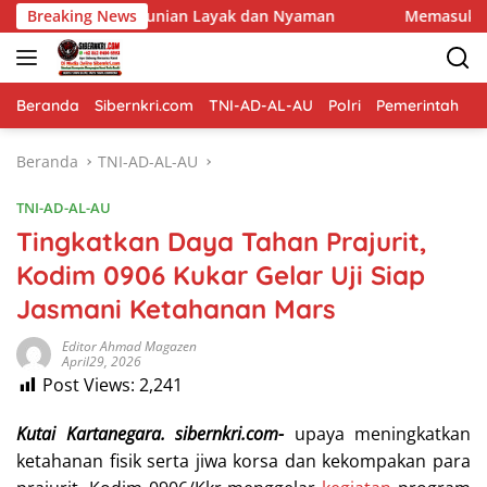
Langsung
unian Layak dan Nyaman
Breaking News
Memasuki Fase Finishing: Pemb
ke
konten
Beranda
Sibernkri.com
TNI-AD-AL-AU
Polri
Pemerintah
D
Beranda
TNI-AD-AL-AU
TNI-AD-AL-AU
Tingkatkan Daya Tahan Prajurit,
Kodim 0906 Kukar Gelar Uji Siap
Jasmani Ketahanan Mars
Editor Ahmad Magazen
April29, 2026
Post Views:
2,241
Kutai Kartanegara. sibernkri.com-
upaya meningkatkan
ketahanan fisik serta jiwa korsa dan kekompakan para