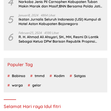
4
Narkoba Jenis Pil Carnophen Kabupaten Tuban
Makin Marak dan Masif;BNN Bersama Polda Jatim
Wajib Tau
5
Januari8, 2024
4864 Lihat
Ikatan Jurnalis Seluruh Indonesia (IJSI) Kumpul di
Hotel Aston Kabupaten Bojonegoro
6
Februari25, 2024
4590 Lihat
R. H. Ahmad Ali Ahsyari, SH., MH, Resmi Di Lantik
Sebagai Ketua DPW Barisan Republik Propinsi
Jatim Periode 2024 – 2028
Populer Tag
Babinsa
tmmd
Kodim
Satgas
warga
gelar
Selamat Hari raya Idul fitri