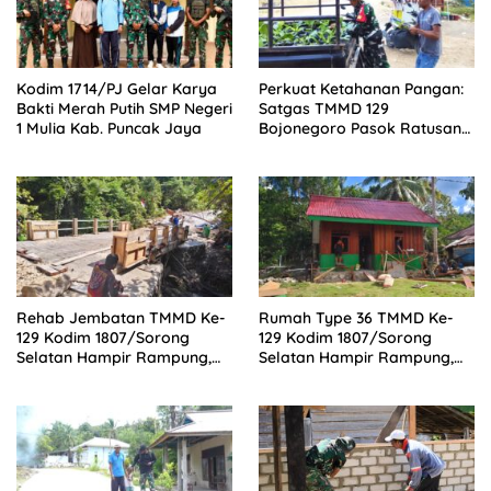
Kodim 1714/PJ Gelar Karya
Perkuat Ketahanan Pangan:
Bakti Merah Putih SMP Negeri
Satgas TMMD 129
1 Mulia Kab. Puncak Jaya
Bojonegoro Pasok Ratusan
Bibit Sayuran untuk Warga
Kesongo
Rehab Jembatan TMMD Ke-
Rumah Type 36 TMMD Ke-
129 Kodim 1807/Sorong
129 Kodim 1807/Sorong
Selatan Hampir Rampung,
Selatan Hampir Rampung,
Perkuat Akses dan
Wujud Nyata Kepedulian TNI
Tingkatkan Mobilitas Warga
Tingkatkan Kesejahteraan
Kampung Sesor
Warga