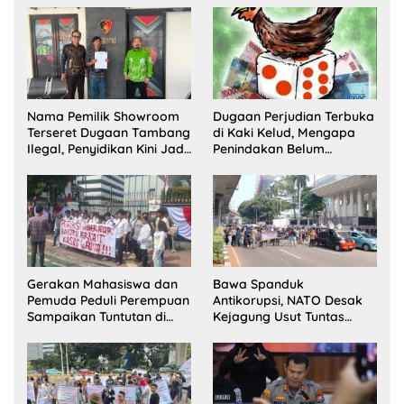
Satu Buron
Pelaksana Kampung
Zakat
Nama Pemilik Showroom
Dugaan Perjudian Terbuka
Terseret Dugaan Tambang
di Kaki Kelud, Mengapa
Ilegal, Penyidikan Kini Jadi
Penindakan Belum
Sorotan
Terlihat?
Gerakan Mahasiswa dan
Bawa Spanduk
Pemuda Peduli Perempuan
Antikorupsi, NATO Desak
Sampaikan Tuntutan di
Kejagung Usut Tuntas
Jakarta Pusat
Perkara Eks Jampidsus