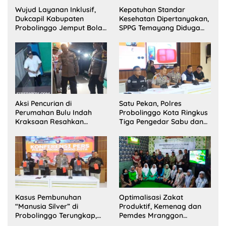
Wujud Layanan Inklusif,
Kepatuhan Standar
Dukcapil Kabupaten
Kesehatan Dipertanyakan,
Probolinggo Jemput Bola
SPPG Temayang Diduga
Perekaman e-KTP Warga
Belum Punya SLHS
Disabilitas di Dringu
Aksi Pencurian di
Satu Pekan, Polres
Perumahan Bulu Indah
Probolinggo Kota Ringkus
Kraksaan Resahkan
Tiga Pengedar Sabu dan
Warga
Sita 20 Gram Barang Bukti
Kasus Pembunuhan
Optimalisasi Zakat
“Manusia Silver” di
Produktif, Kemenag dan
Probolinggo Terungkap,
Pemdes Mranggon
Dua Pelaku Ditangkap dan
Lawang Bentuk Tim