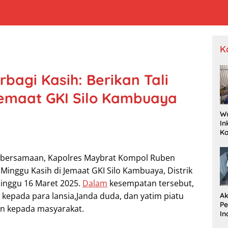
K
bagi Kasih: Berikan Tali
Jemaat GKI Silo Kambuaya
W
In
K
Pr
Je
ebersamaan, Kapolres Maybrat Kompol Ruben
P
Wa
Minggu Kasih di Jemaat GKI Silo Kambuaya, Distrik
Dr
inggu 16 Maret 2025.
Dalam
kesempatan tersebut,
 kepada para lansia,Janda duda, dan yatim piatu
Ak
P
an kepada masyarakat.
In
R