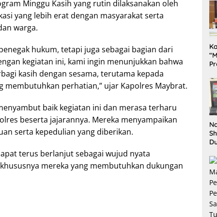
ogram Minggu Kasih yang rutin dilaksanakan oleh
asi yang lebih erat dengan masyarakat serta
dan warga.
K
i penegak hukum, tetapi juga sebagai bagian dari
“M
engan kegiatan ini, kami ingin menunjukkan bahwa
Pr
erbagi kasih dengan sesama, terutama kepada
Te
Pe
ang membutuhkan perhatian,” ujar Kapolres Maybrat.
da
menyambut baik kegiatan ini dan merasa terharu
polres beserta jajarannya. Mereka menyampaikan
Na
uan serta kepedulian yang diberikan.
Sh
D
Il
apat terus berlanjut sebagai wujud nyata
Ki
t, khususnya mereka yang membutuhkan dukungan