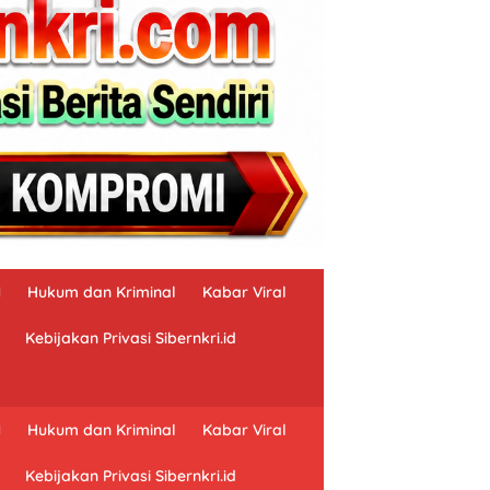
N
Hukum dan Kriminal
Kabar Viral
Kebijakan Privasi Sibernkri.id
N
Hukum dan Kriminal
Kabar Viral
Kebijakan Privasi Sibernkri.id