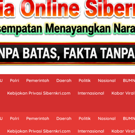
AU
Polri
Pemerintah
Daerah
Politik
Nasional
BUM
Kebijakan Privasi Sibernkri.com
Internasional
Kabar Viral
AU
Polri
Pemerintah
Daerah
Politik
Nasional
BUM
Kebijakan Privasi Sibernkri.com
Internasional
Kabar Viral