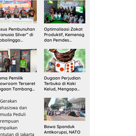
Sita 20 Gram
Barang Bukti
asus Pembunuhan
Optimalisasi Zakat
anusia Silver” di
Produktif, Kemenag
obolinggo
dan Pemdes
rungkap, Dua
Mranggon Lawang
laku Ditangkap
Bentuk Tim
n Satu Buron
Pelaksana
Kampung Zakat
ma Pemilik
Dugaan Perjudian
owroom Terseret
Terbuka di Kaki
ugaan Tambang
Kelud, Mengapa
egal, Penyidikan
Penindakan Belum
ni Jadi Sorotan
Terlihat?
Bawa Spanduk
Antikorupsi, NATO