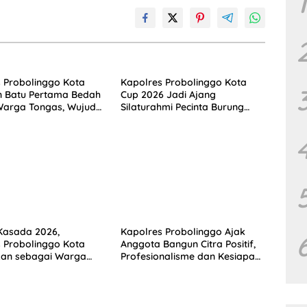
1
 Probolinggo Kota
Kapolres Probolinggo Kota
n Batu Pertama Bedah
Cup 2026 Jadi Ajang
arga Tongas, Wujud
Silaturahmi Pecinta Burung
ian HUT Bhayangkara
Perkutut
Kasada 2026,
Kapolres Probolinggo Ajak
 Probolinggo Kota
Anggota Bangun Citra Positif,
kan sebagai Warga
Profesionalisme dan Kesiapan
tan Masyarakat
Pelayanan Idul Adha