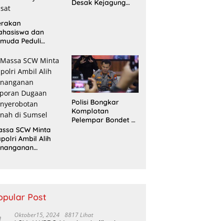
Desak Kejagung
Usut Tuntas Perkara
Eks Jampidsus
erakan
ahasiswa dan
muda Peduli
erempuan
ampaikan
ntutan di Jakarta
sat
Polisi Bongkar
Komplotan
Pelempar Bondet di
Probolinggo, 5
assa SCW Minta
Pemuda Ditangkap
polri Ambil Alih
enanganan
aporan Dugaan
enyerobotan
nah di Sumsel
opular Post
Oktober15, 2024
8817 Lihat