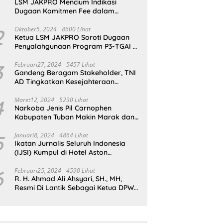
LSM JAKPRO Mencium Indikasi
Dugaan Komitmen Fee dalam
Program P3TGAI Di Sumber ,
Sukapura
2
Oktober5, 2024
8600 Lihat
Ketua LSM JAKPRO Soroti Dugaan
Penyalahgunaan Program P3-TGAI di
Probolinggo
3
Februari27, 2024
5457 Lihat
Gandeng Beragam Stakeholder, TNI
AD Tingkatkan Kesejahteraan
Masyarakat*
4
Maret12, 2024
5230 Lihat
Narkoba Jenis Pil Carnophen
Kabupaten Tuban Makin Marak dan
Masif;BNN Bersama Polda Jatim
Wajib Tau
5
Januari8, 2024
4864 Lihat
Ikatan Jurnalis Seluruh Indonesia
(IJSI) Kumpul di Hotel Aston
Kabupaten Bojonegoro
6
Februari25, 2024
4590 Lihat
R. H. Ahmad Ali Ahsyari, SH., MH,
Resmi Di Lantik Sebagai Ketua DPW
Barisan Republik Propinsi Jatim
Periode 2024 – 2028