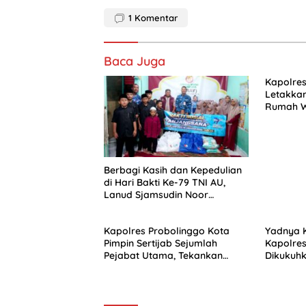
1
Komentar
Baca Juga
Kapolres
Letakka
Rumah W
Kepedul
ke-80
Berbagi Kasih dan Kepedulian
di Hari Bakti Ke-79 TNI AU,
Lanud Sjamsudin Noor
Hadirkan Senyum untuk Anak
Yatim dan Purnawirawan
Kapolres Probolinggo Kota
Yadnya 
Pimpin Sertijab Sejumlah
Kapolres
Pejabat Utama, Tekankan
Dikukuh
Profesionalisme dan
Kehorma
Pelayanan Masyarakat
Tengger