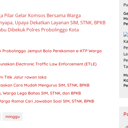
G
ga Pilar Gelar Komsos Bersama Warga ‎
M
nyapa, Upaya Dekatkan Layanan SIM, STNK, BPKB
Pe
P
abu Dibekuk Polres Probolinggo Kota
S
Tu
Pu
ten Probolinggo Jemput Bola Perekaman e-KTP Warga
nakan Electronic Traffic Law Enforcement (ETLE)
M
m Titik Jalur rawan laka
Ka
elaskan Cara Mudah Mengurus SIM, STNK, BPKB
P
L
s, Warga Lega Bahas SIM, STNK, dan BPKB
P
Ta
Warga Ramai Cari Jawaban Soal SIM, STNK, BPKB
P
minggu