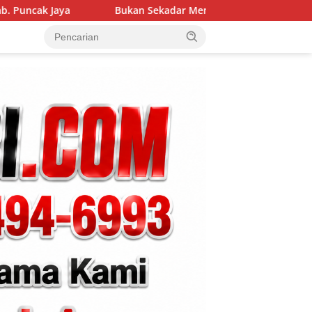
Bukan Sekadar Membangun Desa, Satgas TMMD Ke-129 Hadirk