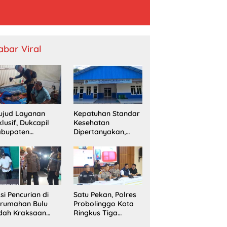
abar Viral
ujud Layanan
Kepatuhan Standar
klusif, Dukcapil
Kesehatan
abupaten
Dipertanyakan,
obolinggo
SPPG Temayang
mput Bola
Diduga Belum
erekaman e-KTP
Punya SLHS
rga Disabilitas di
ingu
si Pencurian di
Satu Pekan, Polres
erumahan Bulu
Probolinggo Kota
dah Kraksaan
Ringkus Tiga
esahkan Warga
Pengedar Sabu dan