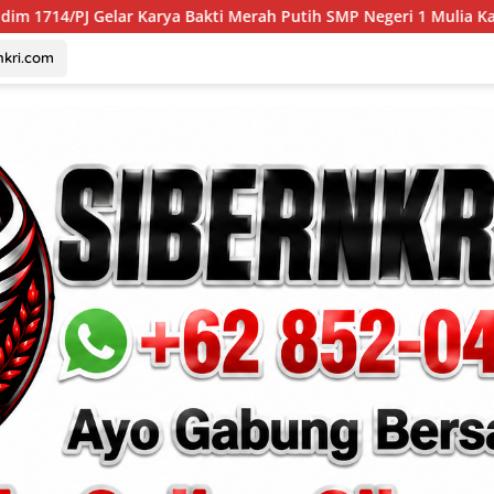
ya Bakti Merah Putih SMP Negeri 1 Mulia Kab. Puncak Jaya
nkri.com