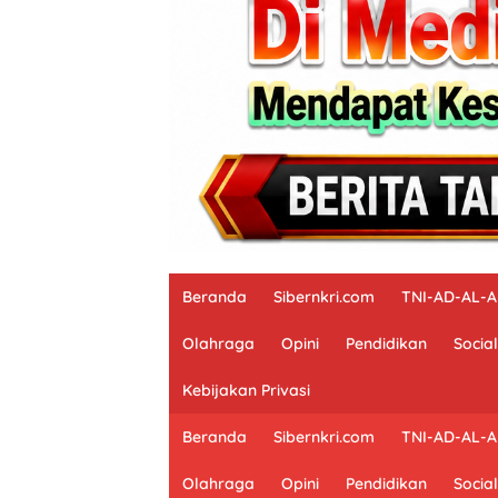
Beranda
Sibernkri.com
TNI-AD-AL-
Olahraga
Opini
Pendidikan
Social
Kebijakan Privasi
Beranda
Sibernkri.com
TNI-AD-AL-
Olahraga
Opini
Pendidikan
Social