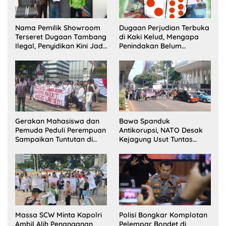
Nama Pemilik Showroom
Dugaan Perjudian Terbuka
Terseret Dugaan Tambang
di Kaki Kelud, Mengapa
Ilegal, Penyidikan Kini Jadi
Penindakan Belum
Sorotan
Terlihat?
Gerakan Mahasiswa dan
Bawa Spanduk
Pemuda Peduli Perempuan
Antikorupsi, NATO Desak
Sampaikan Tuntutan di
Kejagung Usut Tuntas
Jakarta Pusat
Perkara Eks Jampidsus
Massa SCW Minta Kapolri
Polisi Bongkar Komplotan
Ambil Alih Penanganan
Pelempar Bondet di