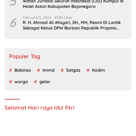
5
Ikatan Jurnalis Seluruh Indonesia (IJSI) Kumpul di
Hotel Aston Kabupaten Bojonegoro
6
Februari25, 2024
4590 Lihat
R. H. Ahmad Ali Ahsyari, SH., MH, Resmi Di Lantik
Sebagai Ketua DPW Barisan Republik Propinsi
Jatim Periode 2024 – 2028
Populer Tag
Babinsa
tmmd
Satgas
Kodim
warga
gelar
Selamat Hari raya Idul fitri