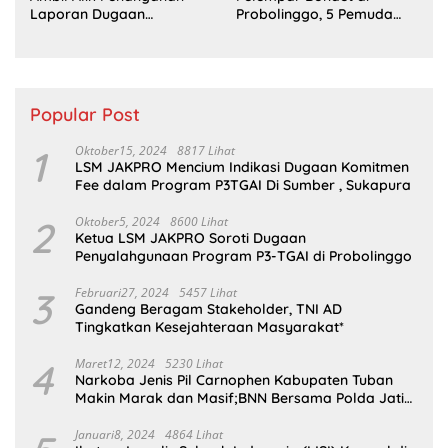
Laporan Dugaan
Probolinggo, 5 Pemuda
Penyerobotan Tanah di
Ditangkap
Sumsel
Popular Post
1
Oktober15, 2024
8817 Lihat
LSM JAKPRO Mencium Indikasi Dugaan Komitmen
Fee dalam Program P3TGAI Di Sumber , Sukapura
2
Oktober5, 2024
8600 Lihat
Ketua LSM JAKPRO Soroti Dugaan
Penyalahgunaan Program P3-TGAI di Probolinggo
3
Februari27, 2024
5457 Lihat
Gandeng Beragam Stakeholder, TNI AD
Tingkatkan Kesejahteraan Masyarakat*
4
Maret12, 2024
5230 Lihat
Narkoba Jenis Pil Carnophen Kabupaten Tuban
Makin Marak dan Masif;BNN Bersama Polda Jatim
Wajib Tau
Januari8, 2024
4864 Lihat