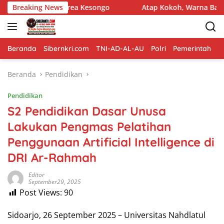
Langsung
t Area Kesongo
Breaking News
Atap Kokoh, Warna Baru: Sinergi Satgas
ke
konten
Beranda
Sibernkri.com
TNI-AD-AL-AU
Polri
Pemerintah
D
Beranda
Pendidikan
Pendidikan
S2 Pendidikan Dasar Unusa
Lakukan Pengmas Pelatihan
Penggunaan Artificial Intelligence di
DRI Ar-Rahmah
Editor
September29, 2025
Post Views:
90
Sidoarjo, 26 September 2025 – Universitas Nahdlatul