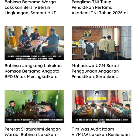
Babinsa Bersama Warga
Panglima TNI Tutup
Lakukan Bersih-Bersih
Pendidikan Pertama
Lingkungan, Sambut HUT
Akademi TNI Tahun 2026 di
Kemerdekaan dengan
Cilangkap
Semangat Nasionalisme
Babinsa Jongkang Lakukan
Mahasiswa UGM Soroti
Komsos Bersama Anggota
Penggunaan Anggaran
BPD Untuk Meningkatkan
Pendidikan, Serahkan
Kamtibmas Di Wilayah
Dokumen ke MK
Binaan
Pererat Silaturahmi dengan
Tim Was Audit Itdam
Warga, Babinsa Lakukan
VI/MLW Lakukan Kunjungan