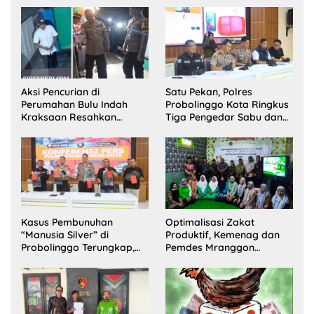
Disabilitas di Dringu
Aksi Pencurian di
Satu Pekan, Polres
Perumahan Bulu Indah
Probolinggo Kota Ringkus
Kraksaan Resahkan
Tiga Pengedar Sabu dan
Warga
Sita 20 Gram Barang Bukti
Kasus Pembunuhan
Optimalisasi Zakat
“Manusia Silver” di
Produktif, Kemenag dan
Probolinggo Terungkap,
Pemdes Mranggon
Dua Pelaku Ditangkap dan
Lawang Bentuk Tim
Satu Buron
Pelaksana Kampung
Zakat