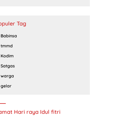
Barisan Republik Propinsi Jatim
Periode 2024 – 2028
opuler Tag
Babinsa
tmmd
Kodim
Satgas
warga
gelar
amat Hari raya Idul fitri