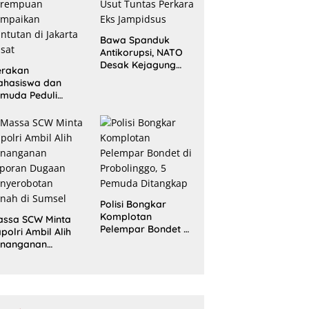
Bawa Spanduk
Antikorupsi, NATO
Desak Kejagung
erakan
Usut Tuntas Perkara
ahasiswa dan
Eks Jampidsus
muda Peduli
erempuan
ampaikan
ntutan di Jakarta
sat
Polisi Bongkar
Komplotan
assa SCW Minta
Pelempar Bondet di
polri Ambil Alih
Probolinggo, 5
enanganan
Pemuda Ditangkap
aporan Dugaan
enyerobotan
nah di Sumsel