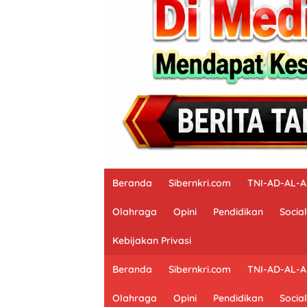
Beranda
Sibernkri.com
TNI-AD-AL-
Olahraga
Opini
Pendidikan
Social
Kebijakan Privasi
Beranda
Sibernkri.com
TNI-AD-AL-
Olahraga
Opini
Pendidikan
Social