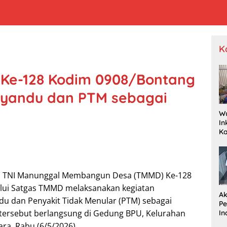
K
Ke-128 Kodim 0908/Bontang
syandu dan PTM sebagai
W
In
K
Pr
Je
P
Wa
n TNI Manunggal Membangun Desa (TMMD) Ke-128
Dr
lui Satgas TMMD melaksanakan kegiatan
Ak
u dan Penyakit Tidak Menular (PTM) sebagai
P
n tersebut berlangsung di Gedung BPU, Kelurahan
In
R
ra, Rabu (6/5/2026).