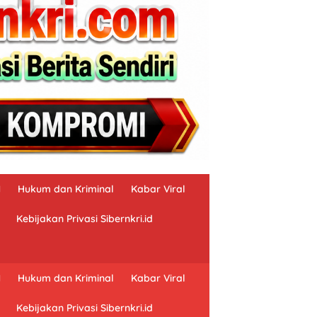
N
Hukum dan Kriminal
Kabar Viral
Kebijakan Privasi Sibernkri.id
N
Hukum dan Kriminal
Kabar Viral
Kebijakan Privasi Sibernkri.id