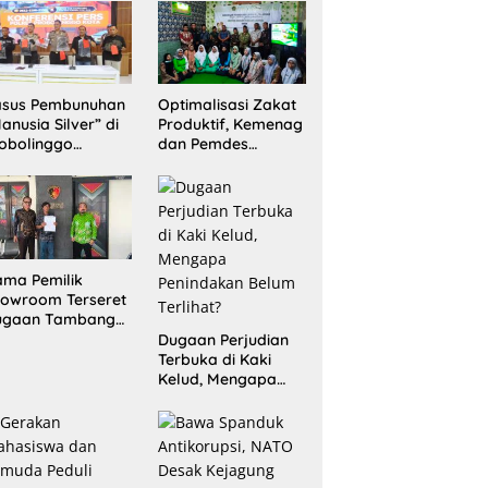
Sita 20 Gram
Barang Bukti
asus Pembunuhan
Optimalisasi Zakat
anusia Silver” di
Produktif, Kemenag
obolinggo
dan Pemdes
rungkap, Dua
Mranggon Lawang
laku Ditangkap
Bentuk Tim
n Satu Buron
Pelaksana
Kampung Zakat
ma Pemilik
owroom Terseret
ugaan Tambang
egal, Penyidikan
Dugaan Perjudian
ni Jadi Sorotan
Terbuka di Kaki
Kelud, Mengapa
Penindakan Belum
Terlihat?