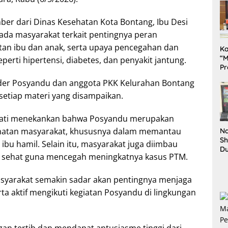
er dari Dinas Kesehatan Kota Bontang, Ibu Desi
ada masyarakat terkait pentingnya peran
an ibu dan anak, serta upaya pencegahan dan
K
“M
perti hipertensi, diabetes, dan penyakit jantung.
Pr
Te
kader Posyandu dan anggota PKK Kelurahan Bontang
Pe
setiap materi yang disampaikan.
da
wati menekankan bahwa Posyandu merupakan
ehatan masyarakat, khususnya dalam memantau
Na
Sh
bu hamil. Selain itu, masyarakat juga diimbau
D
p sehat guna mencegah meningkatnya kasus PTM.
Il
Ki
masyarakat semakin sadar akan pentingnya menjaga
rta aktif mengikuti kegiatan Posyandu di lingkungan