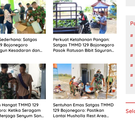
P
Sederhana: Satgas
Perkuat Ketahanan Pangan:
9 Bojonegoro
Satgas TMMD 129 Bojonegoro
un Kesadaran dan
Pasok Ratusan Bibit Sayuran
 Peduli Lingkungan di
untuk Warga Kesongo
n Hangat TMMD 129
Sentuhan Emas Satgas TMMD
Sel
ro: Ketika Seragam
129 Bojonegoro: Pastikan
Menjaga Senyum Sang
Lantai Musholla Rest Area
i Kesongo
Kesongo Rapi dan Presisi