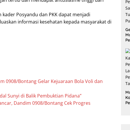
an tertib dan mendapat antusiasme tinggi dari
kan kader Posyandu dan PKK dapat menjadi
uaskan informasi kesehatan kepada masyarakat di
G
M
Pe
P
S
Tu
Pu
 0908/Bontang Gelar Kejuaraan Bola Voli dan
M
l Sunyi di Balik Pembuktian Pidana”
Ka
ancar, Dandim 0908/Bontang Cek Progres
P
L
P
Ta