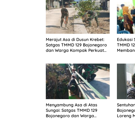
Merajut Asa di Dusun Krebet:
Edukasi 
Satgas TMMD 129 Bojonegoro
TMMD 12
dan Warga Kompak Perkuat
Membang
Drainase
Karakter
Kesongo
Menyambung Asa di Atas
Sentuha
Sungai: Satgas TMMD 129
Bojonego
Bojonegoro dan Warga
Loreng 
Wujudkan Jembatan Brang
Balita d
Etan