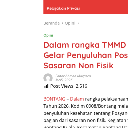
Kebijakan Privasi
Beranda
Opini
Opini
Dalam rangka TMMD 
Gelar Penyuluhan Po
Sasaran Non Fisik
Editor Ahmad Magazen
Mei5, 2026
Post Views:
2,516
BONTANG
–
Dalam
rangka pelaksanaa
Tahun 2026, Kodim 0908/Bontang mela
penyuluhan kesehatan tentang Posyand
bagian dari sasaran non fisik. Kegiata
Bontang Kuala, Kecamatan Bontang Uta