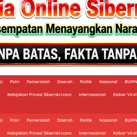
AU
Polri
Pemerintah
Daerah
Politik
Nasional
BUM
Kebijakan Privasi Sibernkri.com
Internasional
Kabar Viral
AU
Polri
Pemerintah
Daerah
Politik
Nasional
BUM
Kebijakan Privasi Sibernkri.com
Internasional
Kabar Viral