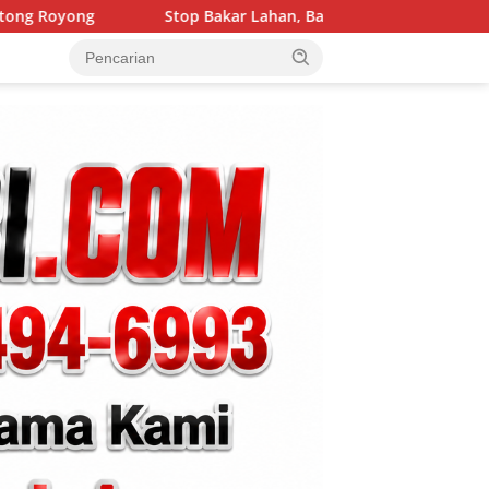
Bakar Lahan, Babinsa Bersama Bhabinkamtibmas Gencar Edukasi