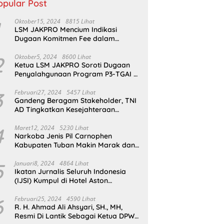
opular Post
Oktober15, 2024
8815 Lihat
LSM JAKPRO Mencium Indikasi
Dugaan Komitmen Fee dalam
Program P3TGAI Di Sumber ,
Sukapura
2
Oktober5, 2024
8600 Lihat
Ketua LSM JAKPRO Soroti Dugaan
Penyalahgunaan Program P3-TGAI di
Probolinggo
3
Februari27, 2024
5457 Lihat
Gandeng Beragam Stakeholder, TNI
AD Tingkatkan Kesejahteraan
Masyarakat*
4
Maret12, 2024
5230 Lihat
Narkoba Jenis Pil Carnophen
Kabupaten Tuban Makin Marak dan
Masif;BNN Bersama Polda Jatim
Wajib Tau
5
Januari8, 2024
4864 Lihat
Ikatan Jurnalis Seluruh Indonesia
(IJSI) Kumpul di Hotel Aston
Kabupaten Bojonegoro
6
Februari25, 2024
4590 Lihat
R. H. Ahmad Ali Ahsyari, SH., MH,
Resmi Di Lantik Sebagai Ketua DPW