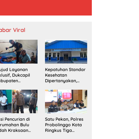
abar Viral
ujud Layanan
Kepatuhan Standar
klusif, Dukcapil
Kesehatan
abupaten
Dipertanyakan,
obolinggo
SPPG Temayang
mput Bola
Diduga Belum
erekaman e-KTP
Punya SLHS
rga Disabilitas di
ingu
si Pencurian di
Satu Pekan, Polres
erumahan Bulu
Probolinggo Kota
dah Kraksaan
Ringkus Tiga
esahkan Warga
Pengedar Sabu dan