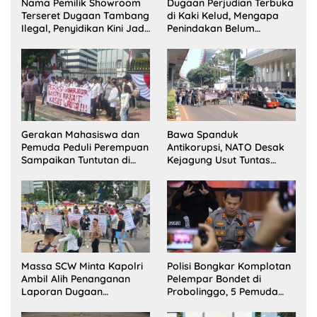
Nama Pemilik Showroom
Dugaan Perjudian Terbuka
Terseret Dugaan Tambang
di Kaki Kelud, Mengapa
Ilegal, Penyidikan Kini Jadi
Penindakan Belum
Sorotan
Terlihat?
Gerakan Mahasiswa dan
Bawa Spanduk
Pemuda Peduli Perempuan
Antikorupsi, NATO Desak
Sampaikan Tuntutan di
Kejagung Usut Tuntas
Jakarta Pusat
Perkara Eks Jampidsus
Massa SCW Minta Kapolri
Polisi Bongkar Komplotan
Ambil Alih Penanganan
Pelempar Bondet di
Laporan Dugaan
Probolinggo, 5 Pemuda
Penyerobotan Tanah di
Ditangkap