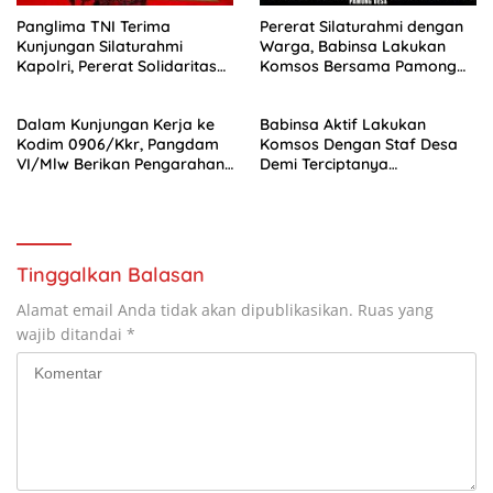
Panglima TNI Terima
Pererat Silaturahmi dengan
Kunjungan Silaturahmi
Warga, Babinsa Lakukan
Kapolri, Pererat Solidaritas
Komsos Bersama Pamong
TNI-Polri
Desa
Dalam Kunjungan Kerja ke
Babinsa Aktif Lakukan
Kodim 0906/Kkr, Pangdam
Komsos Dengan Staf Desa
VI/Mlw Berikan Pengarahan
Demi Terciptanya
kepada Prajurit dan PNS
Kamtibmas
Tinggalkan Balasan
Alamat email Anda tidak akan dipublikasikan.
Ruas yang
wajib ditandai
*