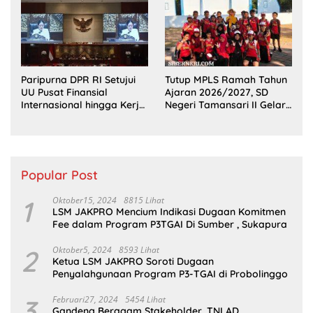
Sumsel
Paripurna DPR RI Setujui
Tutup MPLS Ramah Tahun
UU Pusat Finansial
Ajaran 2026/2027, SD
Internasional hingga Kerja
Negeri Tamansari II Gelar
Sama Pertahanan
Outing Class Seru di Pantai
Bentar
Popular Post
1
Oktober15, 2024
8815 Lihat
LSM JAKPRO Mencium Indikasi Dugaan Komitmen
Fee dalam Program P3TGAI Di Sumber , Sukapura
2
Oktober5, 2024
8593 Lihat
Ketua LSM JAKPRO Soroti Dugaan
Penyalahgunaan Program P3-TGAI di Probolinggo
3
Februari27, 2024
5454 Lihat
Gandeng Beragam Stakeholder, TNI AD