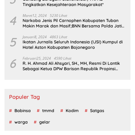
Tingkatkan Kesejahteraan Masyarakat*
4
Maret12, 2024
5230 Lihat
Narkoba Jenis Pil Carnophen Kabupaten Tuban
Makin Marak dan Masif;BNN Bersama Polda Jatim
Wajib Tau
5
Januari8, 2024
4863 Lihat
Ikatan Jurnalis Seluruh Indonesia (IJSI) Kumpul di
Hotel Aston Kabupaten Bojonegoro
6
Februari25, 2024
4590 Lihat
R. H. Ahmad Ali Ahsyari, SH., MH, Resmi Di Lantik
Sebagai Ketua DPW Barisan Republik Propinsi
Jatim Periode 2024 – 2028
Populer Tag
Babinsa
tmmd
Kodim
Satgas
warga
gelar