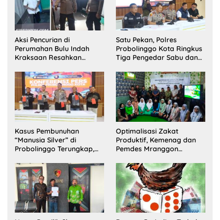
Aksi Pencurian di
Satu Pekan, Polres
Perumahan Bulu Indah
Probolinggo Kota Ringkus
Kraksaan Resahkan
Tiga Pengedar Sabu dan
Warga
Sita 20 Gram Barang Bukti
Kasus Pembunuhan
Optimalisasi Zakat
“Manusia Silver” di
Produktif, Kemenag dan
Probolinggo Terungkap,
Pemdes Mranggon
Dua Pelaku Ditangkap dan
Lawang Bentuk Tim
Satu Buron
Pelaksana Kampung
Zakat