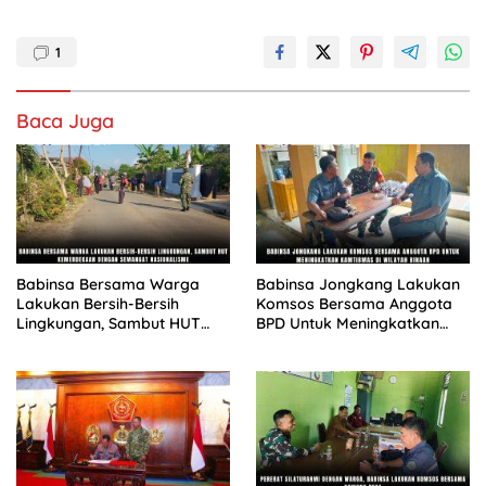
1
Baca Juga
Babinsa Bersama Warga
Babinsa Jongkang Lakukan
Lakukan Bersih-Bersih
Komsos Bersama Anggota
Lingkungan, Sambut HUT
BPD Untuk Meningkatkan
Kemerdekaan dengan
Kamtibmas Di Wilayah
Semangat Nasionalisme
Binaan