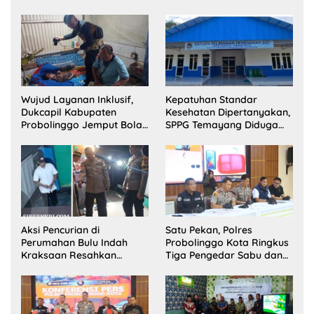
Wujud Layanan Inklusif,
Kepatuhan Standar
Dukcapil Kabupaten
Kesehatan Dipertanyakan,
Probolinggo Jemput Bola
SPPG Temayang Diduga
Perekaman e-KTP Warga
Belum Punya SLHS
Disabilitas di Dringu
Aksi Pencurian di
Satu Pekan, Polres
Perumahan Bulu Indah
Probolinggo Kota Ringkus
Kraksaan Resahkan
Tiga Pengedar Sabu dan
Warga
Sita 20 Gram Barang Bukti