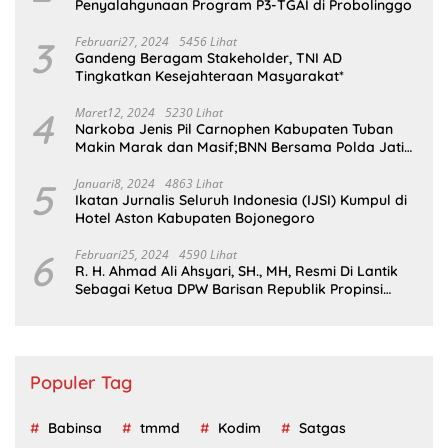
Penyalahgunaan Program P3-TGAI di Probolinggo
3
Februari27, 2024
5456 Lihat
Gandeng Beragam Stakeholder, TNI AD
Tingkatkan Kesejahteraan Masyarakat*
4
Maret12, 2024
5230 Lihat
Narkoba Jenis Pil Carnophen Kabupaten Tuban
Makin Marak dan Masif;BNN Bersama Polda Jatim
Wajib Tau
5
Januari8, 2024
4863 Lihat
Ikatan Jurnalis Seluruh Indonesia (IJSI) Kumpul di
Hotel Aston Kabupaten Bojonegoro
6
Februari25, 2024
4590 Lihat
R. H. Ahmad Ali Ahsyari, SH., MH, Resmi Di Lantik
Sebagai Ketua DPW Barisan Republik Propinsi
Jatim Periode 2024 – 2028
Populer Tag
Babinsa
tmmd
Kodim
Satgas