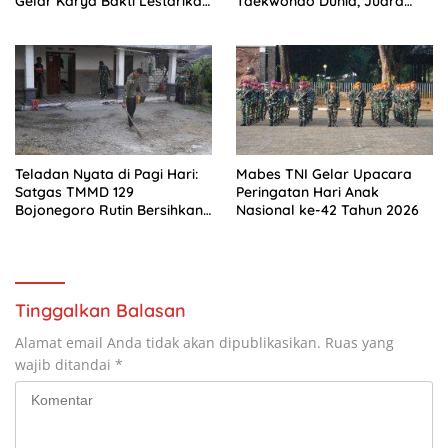
Gelar Karya Bakti Lestarikan
Taekwondo Dunia, Juara
Warisan Sejarah Dirgantara
Dunia hingga Kampiun Asia
Siap Berlaga di 8th Asian
Taekwondo Indonesia Open
2026
Teladan Nyata di Pagi Hari:
Mabes TNI Gelar Upacara
Satgas TMMD 129
Peringatan Hari Anak
Bojonegoro Rutin Bersihkan
Nasional ke-42 Tahun 2026
Tempat Nginap
Tinggalkan Balasan
Alamat email Anda tidak akan dipublikasikan.
Ruas yang
wajib ditandai
*