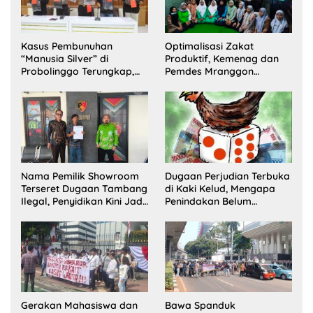
Kasus Pembunuhan
Optimalisasi Zakat
“Manusia Silver” di
Produktif, Kemenag dan
Probolinggo Terungkap,
Pemdes Mranggon
Dua Pelaku Ditangkap dan
Lawang Bentuk Tim
Satu Buron
Pelaksana Kampung
Zakat
Nama Pemilik Showroom
Dugaan Perjudian Terbuka
Terseret Dugaan Tambang
di Kaki Kelud, Mengapa
Ilegal, Penyidikan Kini Jadi
Penindakan Belum
Sorotan
Terlihat?
Gerakan Mahasiswa dan
Bawa Spanduk