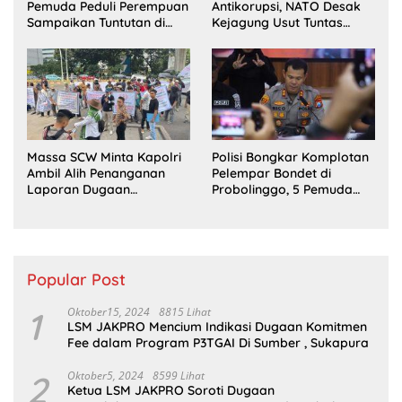
Pemuda Peduli Perempuan
Antikorupsi, NATO Desak
Sampaikan Tuntutan di
Kejagung Usut Tuntas
Jakarta Pusat
Perkara Eks Jampidsus
Massa SCW Minta Kapolri
Polisi Bongkar Komplotan
Ambil Alih Penanganan
Pelempar Bondet di
Laporan Dugaan
Probolinggo, 5 Pemuda
Penyerobotan Tanah di
Ditangkap
Sumsel
Popular Post
1
Oktober15, 2024
8815 Lihat
LSM JAKPRO Mencium Indikasi Dugaan Komitmen
Fee dalam Program P3TGAI Di Sumber , Sukapura
2
Oktober5, 2024
8599 Lihat
Ketua LSM JAKPRO Soroti Dugaan