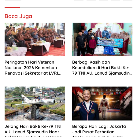
Baca Juga
Peringatan Hari Veteran
Berbagi Kasih dan
Nasional 2026 Kemenhan
Kepedulian di Hari Bakti Ke-
Renovasi Sekretariat LVRI
79 TNI AU, Lanud Sjamsudin
dan Bedah Rumah Veteran
Noor Hadirkan Senyum
di 19 Provinsi
untuk Anak Yatim dan
Purnawirawan
Jelang Hari Bakti Ke-79 TNI
Berapa Hari Lagi! Jakarta
AU, Lanud Sjamsudin Noor
Jadi Pusat Perhatian