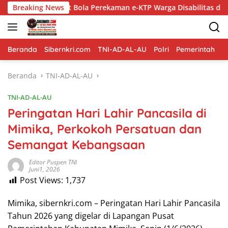
Langsung
ut Bola Perekaman e-KTP Warga Disabilitas di Dringu
Breaking News
Du
ke
konten
Beranda
Sibernkri.com
TNI-AD-AL-AU
Polri
Pemerintah
D
Beranda
TNI-AD-AL-AU
TNI-AD-AL-AU
Peringatan Hari Lahir Pancasila di
Mimika, Perkokoh Persatuan dan
Semangat Kebangsaan
Editor Puspen TNI
Juni1, 2026
Post Views:
1,737
Mimika, sibernkri.com – Peringatan Hari Lahir Pancasila
Tahun 2026 yang digelar di Lapangan Pusat