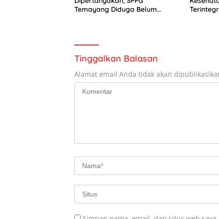
Dipertanyakan, SPPG
Kesehata
Temayang Diduga Belum
Terinteg
Punya SLHS
Tinggalkan Balasan
Alamat email Anda tidak akan dipublikasika
Simpan nama, email, dan situs web saya