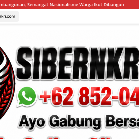
alisme Warga Ikut Dibangun
Indonesia Berjaya Raih J
nkri.com