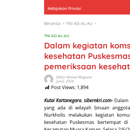
Kebijakan Privasi
Beranda
TNI-AD-AL-AU
TNI-AD-AL-AU
Dalam kegiatan kom
kesehatan Puskesmas
pemeriksaan keseha
Editor Ahmad Magazen
Juni2, 2026
Post Views:
1,894
Kutai Kartanegara. sibernkri.com-
Dalam 
yang ada di wilayah binaan anggo
Nurkholis melakukan kegiatan komu
kesehatan Puskesmas bertempat di
Kecamatan Muara Kaman, Selasa 2/6/2