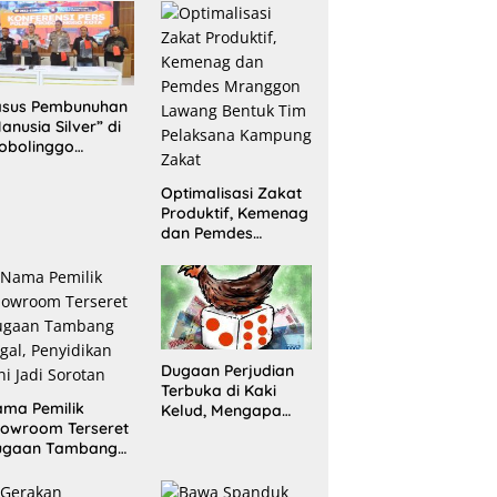
Sita 20 Gram
Barang Bukti
asus Pembunuhan
anusia Silver” di
obolinggo
rungkap, Dua
laku Ditangkap
Optimalisasi Zakat
n Satu Buron
Produktif, Kemenag
dan Pemdes
Mranggon Lawang
Bentuk Tim
Pelaksana
Kampung Zakat
Dugaan Perjudian
Terbuka di Kaki
ma Pemilik
Kelud, Mengapa
owroom Terseret
Penindakan Belum
ugaan Tambang
Terlihat?
egal, Penyidikan
ni Jadi Sorotan