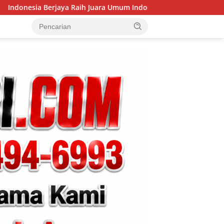
uara Umum Indonesia Open 8th Asian Taekwondo Indonesia Open 