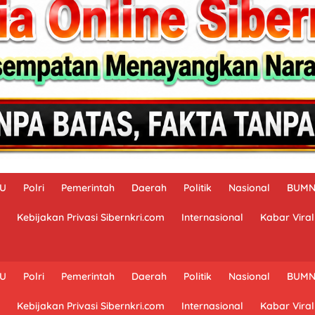
AU
Polri
Pemerintah
Daerah
Politik
Nasional
BUM
Kebijakan Privasi Sibernkri.com
Internasional
Kabar Viral
AU
Polri
Pemerintah
Daerah
Politik
Nasional
BUM
Kebijakan Privasi Sibernkri.com
Internasional
Kabar Viral