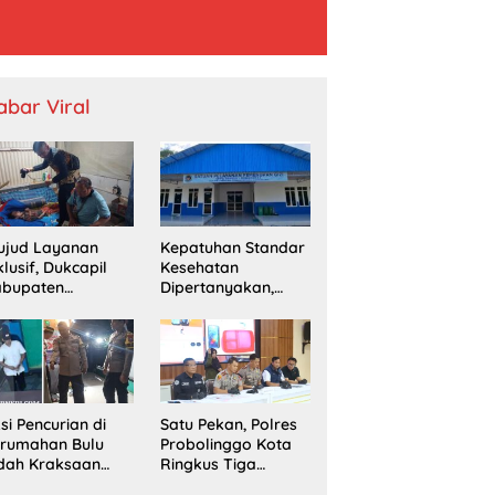
abar Viral
ujud Layanan
Kepatuhan Standar
klusif, Dukcapil
Kesehatan
abupaten
Dipertanyakan,
obolinggo
SPPG Temayang
mput Bola
Diduga Belum
erekaman e-KTP
Punya SLHS
rga Disabilitas di
ingu
si Pencurian di
Satu Pekan, Polres
erumahan Bulu
Probolinggo Kota
dah Kraksaan
Ringkus Tiga
esahkan Warga
Pengedar Sabu dan