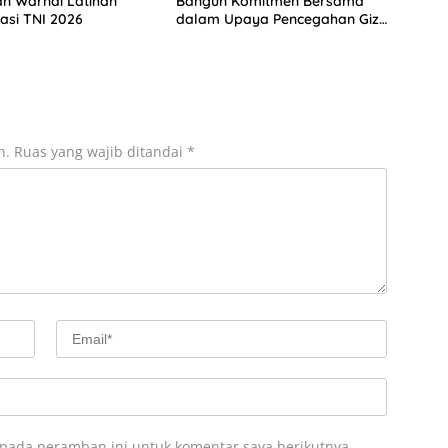
n Warnai Latihan
Bangun Komitmen Bersama
rasi TNI 2026
dalam Upaya Pencegahan Gizi
Buruk
n.
Ruas yang wajib ditandai
*
 pada peramban ini untuk komentar saya berikutnya.