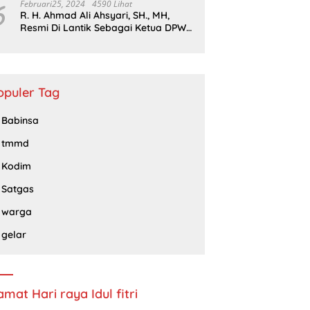
6
Februari25, 2024
4590 Lihat
R. H. Ahmad Ali Ahsyari, SH., MH,
Resmi Di Lantik Sebagai Ketua DPW
Barisan Republik Propinsi Jatim
Periode 2024 – 2028
opuler Tag
Babinsa
tmmd
Kodim
Satgas
warga
gelar
amat Hari raya Idul fitri