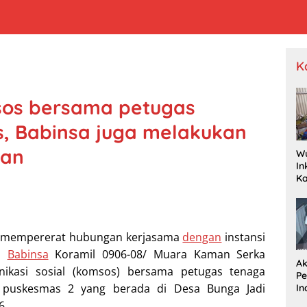
K
sos bersama petugas
, Babinsa juga melakukan
tan
W
In
K
Pr
Je
P
Wa
mempererat hubungan kerjasama
dengan
instansi
Dr
ta
Babinsa
Koramil 0906-08/ Muara Kaman Serka
Ak
nikasi sosial (komsos) bersama petugas tenaga
P
 puskesmas 2 yang berada di Desa Bunga Jadi
In
R
6.