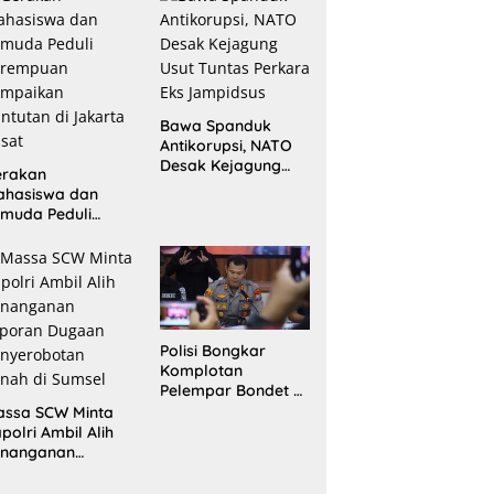
Bawa Spanduk
Antikorupsi, NATO
Desak Kejagung
erakan
Usut Tuntas Perkara
ahasiswa dan
Eks Jampidsus
muda Peduli
erempuan
ampaikan
ntutan di Jakarta
sat
Polisi Bongkar
Komplotan
Pelempar Bondet di
Probolinggo, 5
assa SCW Minta
Pemuda Ditangkap
polri Ambil Alih
enanganan
aporan Dugaan
enyerobotan