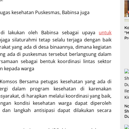
K
u di lakukan oleh Babinsa sebagai upaya
untuk
“M
Pr
a silaturahmi tetap selalu terjaga dengan baik
Te
akat yang ada di desa binaannya, dimana kegiatan
Pe
ng ada di puskesmas tersebut berlangsung dalam
da
amaan sebagai bentuk koordinasi lintas sektor
n kepada warga
 Komsos Bersama petugas kesehatan yang ada di
ergi dalam program kesehatan di karenakan
arakat, di harapkan melalui koordinasi yang baik,
angan kondisi kesehatan warga dapat diperoleh
Na
dan langkah antisipasi dapat dilakukan secara
Sh
D
Il
Ki