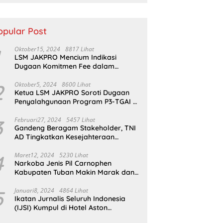
nah di Sumsel
opular Post
Oktober15, 2024
8817 Lihat
LSM JAKPRO Mencium Indikasi
Dugaan Komitmen Fee dalam
Program P3TGAI Di Sumber ,
Sukapura
2
Oktober5, 2024
8600 Lihat
Ketua LSM JAKPRO Soroti Dugaan
Penyalahgunaan Program P3-TGAI di
Probolinggo
3
Februari27, 2024
5457 Lihat
Gandeng Beragam Stakeholder, TNI
AD Tingkatkan Kesejahteraan
Masyarakat*
4
Maret12, 2024
5230 Lihat
Narkoba Jenis Pil Carnophen
Kabupaten Tuban Makin Marak dan
Masif;BNN Bersama Polda Jatim
Wajib Tau
5
Januari8, 2024
4864 Lihat
Ikatan Jurnalis Seluruh Indonesia
(IJSI) Kumpul di Hotel Aston
Kabupaten Bojonegoro