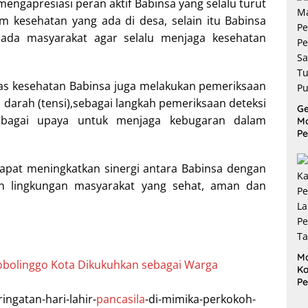
engapresiasi peran aktif Babinsa yang selalu turut
esehatan yang ada di desa, selain itu Babinsa
pada masyarakat agar selalu menjaga kesehatan
as kesehatan Babinsa juga melakukan pemeriksaan
darah (tensi),sebagai langkah pemeriksaan deteksi
G
sebagai upaya untuk menjaga kebugaran dalam
M
Pe
P
S
apat meningkatkan sinergi antara Babinsa dengan
Tu
Pu
n lingkungan masyarakat yang sehat, aman dan
M
obolinggo Kota Dikukuhkan sebagai Warga
Ka
P
L
ingatan-hari-lahir-
pancasila
-di-mimika-perkokoh-
P