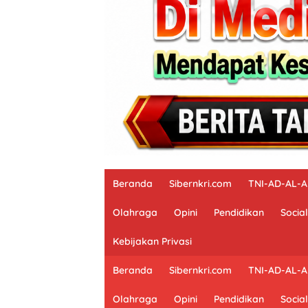
Beranda
Sibernkri.com
TNI-AD-AL-
Olahraga
Opini
Pendidikan
Social
Kebijakan Privasi
Beranda
Sibernkri.com
TNI-AD-AL-
Olahraga
Opini
Pendidikan
Social