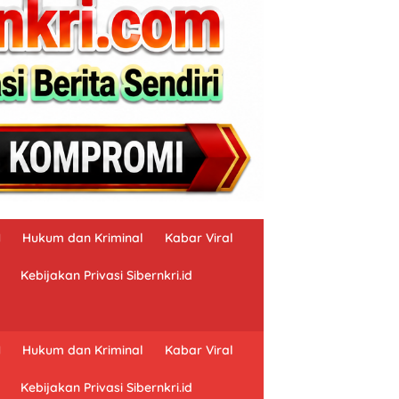
N
Hukum dan Kriminal
Kabar Viral
Kebijakan Privasi Sibernkri.id
N
Hukum dan Kriminal
Kabar Viral
Kebijakan Privasi Sibernkri.id