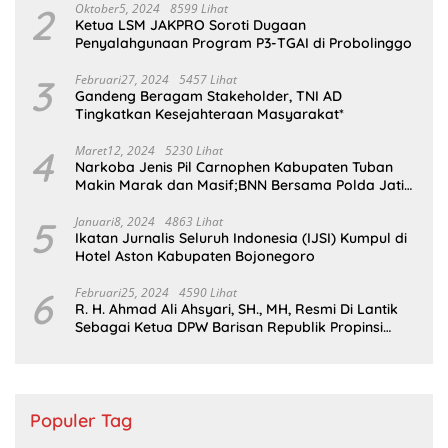
2
Oktober5, 2024
8599 Lihat
Ketua LSM JAKPRO Soroti Dugaan
Penyalahgunaan Program P3-TGAI di Probolinggo
3
Februari27, 2024
5457 Lihat
Gandeng Beragam Stakeholder, TNI AD
Tingkatkan Kesejahteraan Masyarakat*
4
Maret12, 2024
5230 Lihat
Narkoba Jenis Pil Carnophen Kabupaten Tuban
Makin Marak dan Masif;BNN Bersama Polda Jatim
Wajib Tau
5
Januari8, 2024
4863 Lihat
Ikatan Jurnalis Seluruh Indonesia (IJSI) Kumpul di
Hotel Aston Kabupaten Bojonegoro
6
Februari25, 2024
4590 Lihat
R. H. Ahmad Ali Ahsyari, SH., MH, Resmi Di Lantik
Sebagai Ketua DPW Barisan Republik Propinsi
Jatim Periode 2024 – 2028
Populer Tag