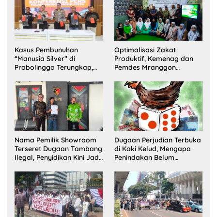
Kasus Pembunuhan
Optimalisasi Zakat
“Manusia Silver” di
Produktif, Kemenag dan
Probolinggo Terungkap,
Pemdes Mranggon
Dua Pelaku Ditangkap dan
Lawang Bentuk Tim
Satu Buron
Pelaksana Kampung
Zakat
Nama Pemilik Showroom
Dugaan Perjudian Terbuka
Terseret Dugaan Tambang
di Kaki Kelud, Mengapa
Ilegal, Penyidikan Kini Jadi
Penindakan Belum
Sorotan
Terlihat?