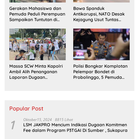
Gerakan Mahasiswa dan
Bawa Spanduk
Pemuda Peduli Perempuan
Antikorupsi, NATO Desak
Sampaikan Tuntutan di
Kejagung Usut Tuntas
Jakarta Pusat
Perkara Eks Jampidsus
Massa SCW Minta Kapolri
Polisi Bongkar Komplotan
Ambil Alih Penanganan
Pelempar Bondet di
Laporan Dugaan
Probolinggo, 5 Pemuda
Penyerobotan Tanah di
Ditangkap
Sumsel
Popular Post
1
Oktober15, 2024
8815 Lihat
LSM JAKPRO Mencium Indikasi Dugaan Komitmen
Fee dalam Program P3TGAI Di Sumber , Sukapura