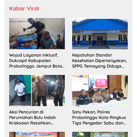
Kabar Viral
Wujud Layanan Inklusif,
Kepatuhan Standar
Dukcapil Kabupaten
Kesehatan Dipertanyakan,
Probolinggo Jemput Bola
SPPG Temayang Diduga
Perekaman e-KTP Warga
Belum Punya SLHS
Disabilitas di Dringu
Aksi Pencurian di
Satu Pekan, Polres
Perumahan Bulu Indah
Probolinggo Kota Ringkus
Kraksaan Resahkan
Tiga Pengedar Sabu dan
Warga
Sita 20 Gram Barang Bukti