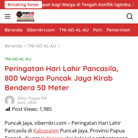
Langsung
n bagi Warga di Tengah Konflik Ugimba, Papua Tengah
Breaking News
ke
konten
Beranda
Sibernkri.com
TNI-AD-AL-AU
Polri
Pemerintah
D
Beranda
TNI-AD-AL-AU
TNI-AD-AL-AU
Peringatan Hari Lahir Pancasila,
800 Warga Puncak Jaya Kirab
Bendera 50 Meter
Editor Puspen TNI
Juni2, 2026
Post Views:
1,985
Puncak Jaya, sibernkri.com – Peringatan Hari Lahir
Pancasila di
Kabupaten
Puncak Jaya, Provinsi Papua