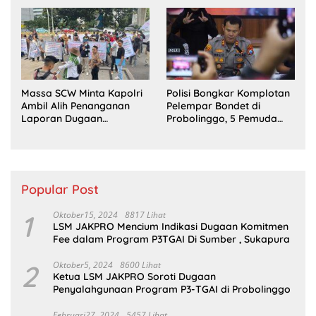
Jakarta Pusat
Perkara Eks Jampidsus
Massa SCW Minta Kapolri
Polisi Bongkar Komplotan
Ambil Alih Penanganan
Pelempar Bondet di
Laporan Dugaan
Probolinggo, 5 Pemuda
Penyerobotan Tanah di
Ditangkap
Sumsel
Popular Post
1
Oktober15, 2024
8817 Lihat
LSM JAKPRO Mencium Indikasi Dugaan Komitmen
Fee dalam Program P3TGAI Di Sumber , Sukapura
2
Oktober5, 2024
8600 Lihat
Ketua LSM JAKPRO Soroti Dugaan
Penyalahgunaan Program P3-TGAI di Probolinggo
Februari27, 2024
5457 Lihat