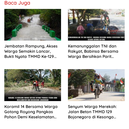
Baca Juga
Jembatan Rampung, Akses
Kemanunggalan TNI dan
Warga Semakin Lancar,
Rakyat, Babinsa Bersama
Bukti Nyata TMMD Ke-129
Warga Bersihkan Parit
Hadirkan Manfaat untuk
Secara Gotong Royong
Kampung Sesor
Koramil 14 Bersama Warga
Senyum Warga Merekah:
Gotong Royong Pangkas
Jalan Beton TMMD 129
Pohon Demi Keselamatan
Bojonegoro di Kesongo
dan Kebersihan Lingkungan
Terwujud