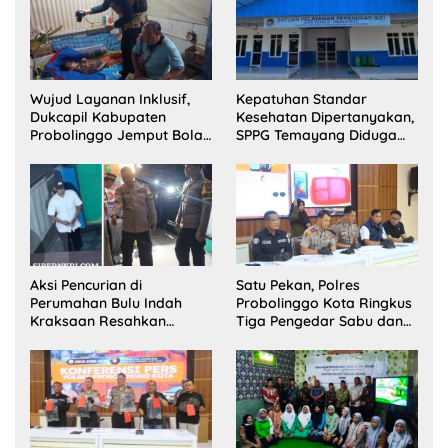
Wujud Layanan Inklusif,
Kepatuhan Standar
Dukcapil Kabupaten
Kesehatan Dipertanyakan,
Probolinggo Jemput Bola
SPPG Temayang Diduga
Perekaman e-KTP Warga
Belum Punya SLHS
Disabilitas di Dringu
Aksi Pencurian di
Satu Pekan, Polres
Perumahan Bulu Indah
Probolinggo Kota Ringkus
Kraksaan Resahkan
Tiga Pengedar Sabu dan
Warga
Sita 20 Gram Barang Bukti