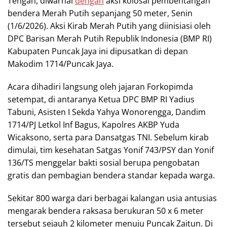
Tengah, diwarnai
dengan
aksi kolosal pembentangan
bendera Merah Putih sepanjang 50 meter, Senin
(1/6/2026). Aksi Kirab Merah Putih yang diinisiasi oleh
DPC Barisan Merah Putih Republik Indonesia (BMP RI)
Kabupaten Puncak Jaya ini dipusatkan di depan
Makodim 1714/Puncak Jaya.
Acara dihadiri langsung oleh jajaran Forkopimda
setempat, di antaranya Ketua DPC BMP RI Yadius
Tabuni, Asisten I Sekda Yahya Wonorengga, Dandim
1714/PJ Letkol Inf Bagus, Kapolres AKBP Yuda
Wicaksono, serta para Dansatgas TNI. Sebelum kirab
dimulai, tim kesehatan Satgas Yonif 743/PSY dan Yonif
136/TS menggelar bakti sosial berupa pengobatan
gratis dan pembagian bendera standar kepada warga.
Sekitar 800 warga dari berbagai kalangan usia antusias
mengarak bendera raksasa berukuran 50 x 6 meter
tersebut sejauh 2 kilometer menuju Puncak Zaitun. Di