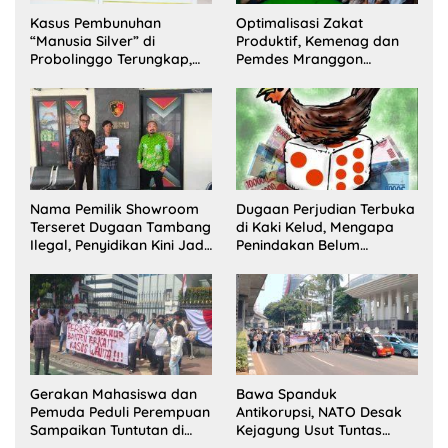
Kasus Pembunuhan
Optimalisasi Zakat
“Manusia Silver” di
Produktif, Kemenag dan
Probolinggo Terungkap,
Pemdes Mranggon
Dua Pelaku Ditangkap dan
Lawang Bentuk Tim
Satu Buron
Pelaksana Kampung
Zakat
Nama Pemilik Showroom
Dugaan Perjudian Terbuka
Terseret Dugaan Tambang
di Kaki Kelud, Mengapa
Ilegal, Penyidikan Kini Jadi
Penindakan Belum
Sorotan
Terlihat?
Gerakan Mahasiswa dan
Bawa Spanduk
Pemuda Peduli Perempuan
Antikorupsi, NATO Desak
Sampaikan Tuntutan di
Kejagung Usut Tuntas