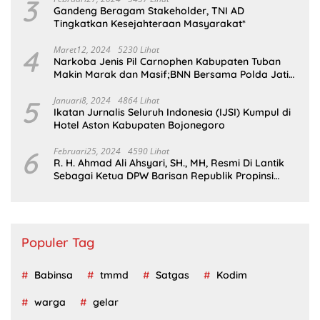
3
Gandeng Beragam Stakeholder, TNI AD
Tingkatkan Kesejahteraan Masyarakat*
4
Maret12, 2024
5230 Lihat
Narkoba Jenis Pil Carnophen Kabupaten Tuban
Makin Marak dan Masif;BNN Bersama Polda Jatim
Wajib Tau
5
Januari8, 2024
4864 Lihat
Ikatan Jurnalis Seluruh Indonesia (IJSI) Kumpul di
Hotel Aston Kabupaten Bojonegoro
6
Februari25, 2024
4590 Lihat
R. H. Ahmad Ali Ahsyari, SH., MH, Resmi Di Lantik
Sebagai Ketua DPW Barisan Republik Propinsi
Jatim Periode 2024 – 2028
Populer Tag
Babinsa
tmmd
Satgas
Kodim
warga
gelar