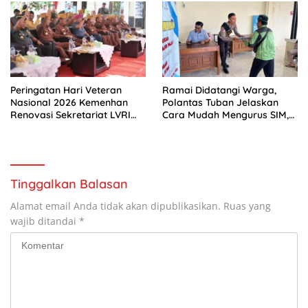
Peringatan Hari Veteran
Ramai Didatangi Warga,
Nasional 2026 Kemenhan
Polantas Tuban Jelaskan
Renovasi Sekretariat LVRI
Cara Mudah Mengurus SIM,
dan Bedah Rumah Veteran
STNK, BPKB
di 19 Provinsi
Tinggalkan Balasan
Alamat email Anda tidak akan dipublikasikan.
Ruas yang
wajib ditandai
*