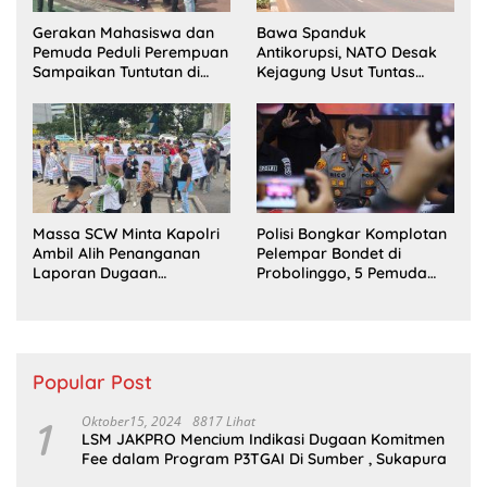
Gerakan Mahasiswa dan
Bawa Spanduk
Pemuda Peduli Perempuan
Antikorupsi, NATO Desak
Sampaikan Tuntutan di
Kejagung Usut Tuntas
Jakarta Pusat
Perkara Eks Jampidsus
Massa SCW Minta Kapolri
Polisi Bongkar Komplotan
Ambil Alih Penanganan
Pelempar Bondet di
Laporan Dugaan
Probolinggo, 5 Pemuda
Penyerobotan Tanah di
Ditangkap
Sumsel
Popular Post
1
Oktober15, 2024
8817 Lihat
LSM JAKPRO Mencium Indikasi Dugaan Komitmen
Fee dalam Program P3TGAI Di Sumber , Sukapura