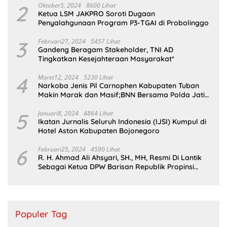
2
Oktober5, 2024
8600 Lihat
Ketua LSM JAKPRO Soroti Dugaan
Penyalahgunaan Program P3-TGAI di Probolinggo
3
Februari27, 2024
5457 Lihat
Gandeng Beragam Stakeholder, TNI AD
Tingkatkan Kesejahteraan Masyarakat*
4
Maret12, 2024
5230 Lihat
Narkoba Jenis Pil Carnophen Kabupaten Tuban
Makin Marak dan Masif;BNN Bersama Polda Jatim
Wajib Tau
5
Januari8, 2024
4864 Lihat
Ikatan Jurnalis Seluruh Indonesia (IJSI) Kumpul di
Hotel Aston Kabupaten Bojonegoro
6
Februari25, 2024
4590 Lihat
R. H. Ahmad Ali Ahsyari, SH., MH, Resmi Di Lantik
Sebagai Ketua DPW Barisan Republik Propinsi
Jatim Periode 2024 – 2028
Populer Tag