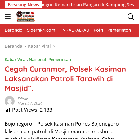
Langsung
Bangun Kemandirian Pangan di Kampung Sesor
Breaking News
Bukan Se
ke
konten
Beranda
Sibernkri.com
TNI-AD-AL-AU
Polri
Pemerintah
D
Beranda
Kabar Viral
Kabar Viral
,
Nasional
,
Pemerintah
Cegah Curanmor, Polsek Kasiman
Laksanakan Patroli Tarawih di
Masjid”.
Editor
Maret17, 2024
Post Views:
2,133
Bojonegoro – Polsek Kasiman Polres Bojonegoro
laksanakan patroli di Masjid maupun musholla-