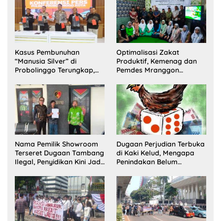
Kasus Pembunuhan
Optimalisasi Zakat
“Manusia Silver” di
Produktif, Kemenag dan
Probolinggo Terungkap,
Pemdes Mranggon
Dua Pelaku Ditangkap dan
Lawang Bentuk Tim
Satu Buron
Pelaksana Kampung
Zakat
Nama Pemilik Showroom
Dugaan Perjudian Terbuka
Terseret Dugaan Tambang
di Kaki Kelud, Mengapa
Ilegal, Penyidikan Kini Jadi
Penindakan Belum
Sorotan
Terlihat?