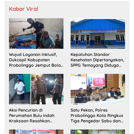
Kabar Viral
Wujud Layanan Inklusif,
Kepatuhan Standar
Dukcapil Kabupaten
Kesehatan Dipertanyakan,
Probolinggo Jemput Bola
SPPG Temayang Diduga
Perekaman e-KTP Warga
Belum Punya SLHS
Disabilitas di Dringu
Aksi Pencurian di
Satu Pekan, Polres
Perumahan Bulu Indah
Probolinggo Kota Ringkus
Kraksaan Resahkan
Tiga Pengedar Sabu dan
Warga
Sita 20 Gram Barang Bukti