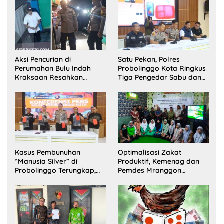
Disabilitas di Dringu
Aksi Pencurian di
Satu Pekan, Polres
Perumahan Bulu Indah
Probolinggo Kota Ringkus
Kraksaan Resahkan
Tiga Pengedar Sabu dan
Warga
Sita 20 Gram Barang Bukti
Kasus Pembunuhan
Optimalisasi Zakat
“Manusia Silver” di
Produktif, Kemenag dan
Probolinggo Terungkap,
Pemdes Mranggon
Dua Pelaku Ditangkap dan
Lawang Bentuk Tim
Satu Buron
Pelaksana Kampung
Zakat