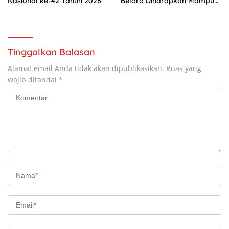
Nasional ke-42 Tahun 2026
Beloro Diharapkan Mampu
Tingkatkan Konektivitas
Antarwilayah
Tinggalkan Balasan
Alamat email Anda tidak akan dipublikasikan.
Ruas yang
wajib ditandai
*