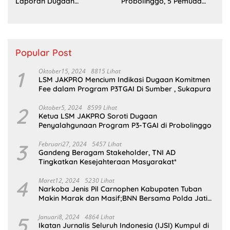
Laporan Dugaan
Probolinggo, 5 Pemuda
Penyerobotan Tanah di
Ditangkap
Sumsel
Popular Post
1
Oktober15, 2024
8815 Lihat
LSM JAKPRO Mencium Indikasi Dugaan Komitmen
Fee dalam Program P3TGAI Di Sumber , Sukapura
2
Oktober5, 2024
8599 Lihat
Ketua LSM JAKPRO Soroti Dugaan
Penyalahgunaan Program P3-TGAI di Probolinggo
3
Februari27, 2024
5457 Lihat
Gandeng Beragam Stakeholder, TNI AD
Tingkatkan Kesejahteraan Masyarakat*
4
Maret12, 2024
5230 Lihat
Narkoba Jenis Pil Carnophen Kabupaten Tuban
Makin Marak dan Masif;BNN Bersama Polda Jatim
Wajib Tau
5
Januari8, 2024
4864 Lihat
Ikatan Jurnalis Seluruh Indonesia (IJSI) Kumpul di