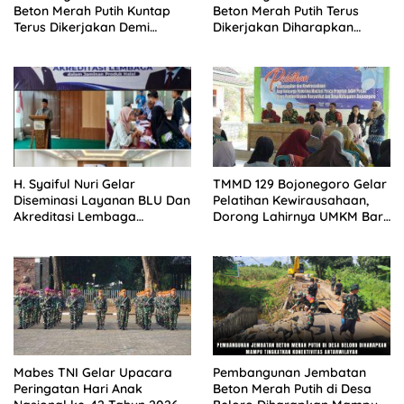
Beton Merah Putih Kuntap
Beton Merah Putih Terus
Terus Dikerjakan Demi
Dikerjakan Diharapkan
Menunjang Kesejahteraan
Mampu Tingkatkan
Masyarakat
Kesejahteraan Warga
H. Syaiful Nuri Gelar
TMMD 129 Bojonegoro Gelar
Diseminasi Layanan BLU Dan
Pelatihan Kewirausahaan,
Akreditasi Lembaga
Dorong Lahirnya UMKM Baru
Jaminan Produk Halal
di Kedungadem
Bersama Kepala BPJPH
Jawa Timur
Mabes TNI Gelar Upacara
Pembangunan Jembatan
Peringatan Hari Anak
Beton Merah Putih di Desa