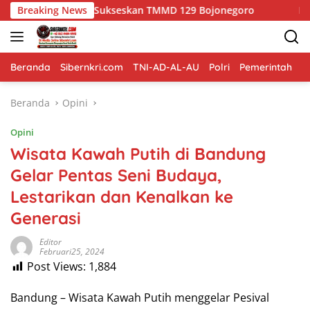
Langsung
arga Sukseskan TMMD 129 Bojonegoro
Breaking News
Merajut Asa di D
ke
konten
Beranda
Sibernkri.com
TNI-AD-AL-AU
Polri
Pemerintah
D
Beranda
Opini
Opini
Wisata Kawah Putih di Bandung
Gelar Pentas Seni Budaya,
Lestarikan dan Kenalkan ke
Generasi
Editor
Februari25, 2024
Post Views:
1,884
Bandung – Wisata Kawah Putih menggelar Pesival