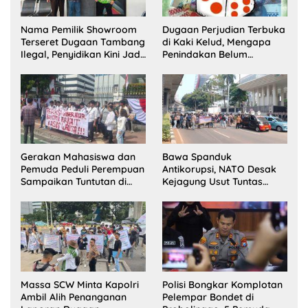
Nama Pemilik Showroom
Dugaan Perjudian Terbuka
Terseret Dugaan Tambang
di Kaki Kelud, Mengapa
Ilegal, Penyidikan Kini Jadi
Penindakan Belum
Sorotan
Terlihat?
Gerakan Mahasiswa dan
Bawa Spanduk
Pemuda Peduli Perempuan
Antikorupsi, NATO Desak
Sampaikan Tuntutan di
Kejagung Usut Tuntas
Jakarta Pusat
Perkara Eks Jampidsus
Massa SCW Minta Kapolri
Polisi Bongkar Komplotan
Ambil Alih Penanganan
Pelempar Bondet di