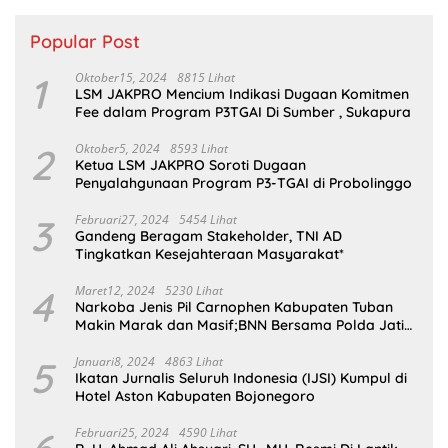
Popular Post
1
Oktober15, 2024
8815 Lihat
LSM JAKPRO Mencium Indikasi Dugaan Komitmen
Fee dalam Program P3TGAI Di Sumber , Sukapura
2
Oktober5, 2024
8593 Lihat
Ketua LSM JAKPRO Soroti Dugaan
Penyalahgunaan Program P3-TGAI di Probolinggo
3
Februari27, 2024
5454 Lihat
Gandeng Beragam Stakeholder, TNI AD
Tingkatkan Kesejahteraan Masyarakat*
4
Maret12, 2024
5230 Lihat
Narkoba Jenis Pil Carnophen Kabupaten Tuban
Makin Marak dan Masif;BNN Bersama Polda Jatim
Wajib Tau
5
Januari8, 2024
4863 Lihat
Ikatan Jurnalis Seluruh Indonesia (IJSI) Kumpul di
Hotel Aston Kabupaten Bojonegoro
Februari25, 2024
4590 Lihat