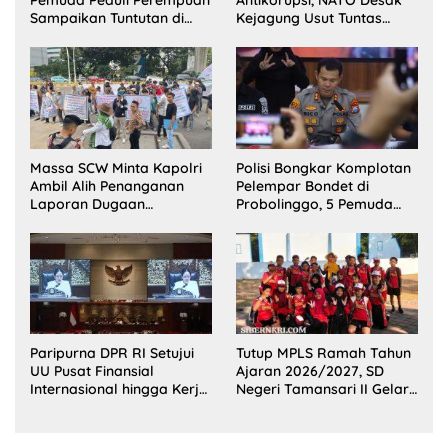
Sampaikan Tuntutan di
Kejagung Usut Tuntas
Jakarta Pusat
Perkara Eks Jampidsus
Massa SCW Minta Kapolri
Polisi Bongkar Komplotan
Ambil Alih Penanganan
Pelempar Bondet di
Laporan Dugaan
Probolinggo, 5 Pemuda
Penyerobotan Tanah di
Ditangkap
Sumsel
Paripurna DPR RI Setujui
Tutup MPLS Ramah Tahun
UU Pusat Finansial
Ajaran 2026/2027, SD
Internasional hingga Kerja
Negeri Tamansari II Gelar
Sama Pertahanan
Outing Class Seru di Pantai
Bentar