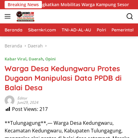
Langsung
 Tingkatkan Mobilitas Warga Kampung Sesor
Breaking News
Wujudkan 
ke
konten
Beranda
Sibernkri.com
TNI-AD-AL-AU
Polri
Pemerintah
Beranda
Daerah
Kabar Viral
,
Daerah
,
Opini
Warga Desa Kedungwaru Protes
Dugaan Manipulasi Data PPDB di
Balai Desa
Editor
Juni29, 2024
Post Views:
217
**Tulungagung**,— Warga Desa Kedungwaru,
Kecamatan Kedungwaru, Kabupaten Tulungagung,