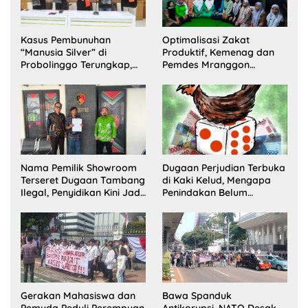
Kasus Pembunuhan
Optimalisasi Zakat
“Manusia Silver” di
Produktif, Kemenag dan
Probolinggo Terungkap,
Pemdes Mranggon
Dua Pelaku Ditangkap dan
Lawang Bentuk Tim
Satu Buron
Pelaksana Kampung
Zakat
Nama Pemilik Showroom
Dugaan Perjudian Terbuka
Terseret Dugaan Tambang
di Kaki Kelud, Mengapa
Ilegal, Penyidikan Kini Jadi
Penindakan Belum
Sorotan
Terlihat?
Gerakan Mahasiswa dan
Bawa Spanduk
Pemuda Peduli Perempuan
Antikorupsi, NATO Desak