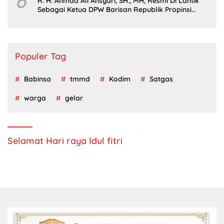
6
R. H. Ahmad Ali Ahsyari, SH., MH, Resmi Di Lantik
Sebagai Ketua DPW Barisan Republik Propinsi
Jatim Periode 2024 – 2028
Populer Tag
Babinsa
tmmd
Kodim
Satgas
warga
gelar
Selamat Hari raya Idul fitri