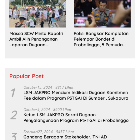
Massa SCW Minta Kapolri
Polisi Bongkar Komplotan
Ambil Alih Penanganan
Pelempar Bondet di
Laporan Dugaan
Probolinggo, 5 Pemuda
Penyerobotan Tanah di
Ditangkap
Sumsel
Popular Post
1
Oktober15, 2024
8817 Lihat
LSM JAKPRO Mencium Indikasi Dugaan Komitmen
Fee dalam Program P3TGAI Di Sumber , Sukapura
2
Oktober5, 2024
8600 Lihat
Ketua LSM JAKPRO Soroti Dugaan
Penyalahgunaan Program P3-TGAI di Probolinggo
3
Februari27, 2024
5457 Lihat
Gandeng Beragam Stakeholder, TNI AD