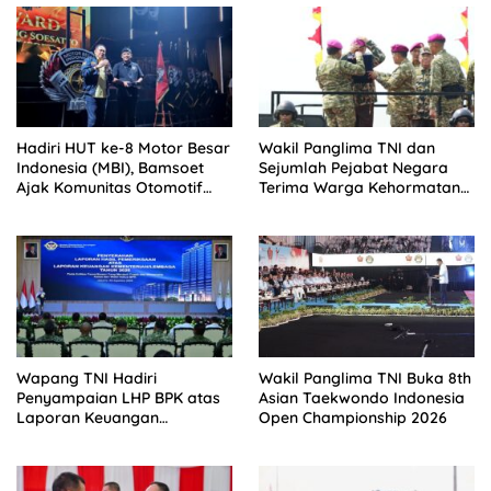
Hadiri HUT ke-8 Motor Besar
Wakil Panglima TNI dan
Indonesia (MBI), Bamsoet
Sejumlah Pejabat Negara
Ajak Komunitas Otomotif
Terima Warga Kehormatan
Perkuat Brotherhood dan
dan Brevet Korps Marinir
Persatuan Bangsa di Tengah
Derasnya Provokasi Pecah
Belah Bangsa
Wapang TNI Hadiri
Wakil Panglima TNI Buka 8th
Penyampaian LHP BPK atas
Asian Taekwondo Indonesia
Laporan Keuangan
Open Championship 2026
Kementerian/Lembaga
Tahun Anggaran 2025