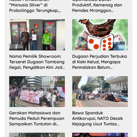
“Manusia Silver” di
Produktif, Kemenag dan
Probolinggo Terungkap,
Pemdes Mranggon
Dua Pelaku Ditangkap dan
Lawang Bentuk Tim
Satu Buron
Pelaksana Kampung
Zakat
Nama Pemilik Showroom
Dugaan Perjudian Terbuka
Terseret Dugaan Tambang
di Kaki Kelud, Mengapa
Ilegal, Penyidikan Kini Jadi
Penindakan Belum
Sorotan
Terlihat?
Gerakan Mahasiswa dan
Bawa Spanduk
Pemuda Peduli Perempuan
Antikorupsi, NATO Desak
Sampaikan Tuntutan di
Kejagung Usut Tuntas
Jakarta Pusat
Perkara Eks Jampidsus