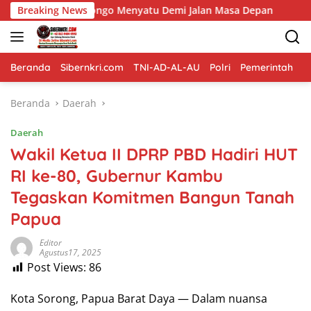
Langsung
go Menyatu Demi Jalan Masa Depan
Breaking News
Cerita Satgas TMMD 
ke
konten
Beranda
Sibernkri.com
TNI-AD-AL-AU
Polri
Pemerintah
D
Beranda
Daerah
Daerah
Wakil Ketua II DPRP PBD Hadiri HUT
RI ke-80, Gubernur Kambu
Tegaskan Komitmen Bangun Tanah
Papua
Editor
Agustus17, 2025
Post Views:
86
Kota Sorong, Papua Barat Daya — Dalam nuansa