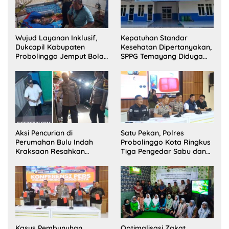
Wujud Layanan Inklusif,
Kepatuhan Standar
Dukcapil Kabupaten
Kesehatan Dipertanyakan,
Probolinggo Jemput Bola
SPPG Temayang Diduga
Perekaman e-KTP Warga
Belum Punya SLHS
Disabilitas di Dringu
Aksi Pencurian di
Satu Pekan, Polres
Perumahan Bulu Indah
Probolinggo Kota Ringkus
Kraksaan Resahkan
Tiga Pengedar Sabu dan
Warga
Sita 20 Gram Barang Bukti
Kasus Pembunuhan
Optimalisasi Zakat