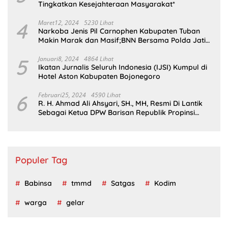
Tingkatkan Kesejahteraan Masyarakat*
4
Maret12, 2024
5230 Lihat
Narkoba Jenis Pil Carnophen Kabupaten Tuban
Makin Marak dan Masif;BNN Bersama Polda Jatim
Wajib Tau
5
Januari8, 2024
4864 Lihat
Ikatan Jurnalis Seluruh Indonesia (IJSI) Kumpul di
Hotel Aston Kabupaten Bojonegoro
6
Februari25, 2024
4590 Lihat
R. H. Ahmad Ali Ahsyari, SH., MH, Resmi Di Lantik
Sebagai Ketua DPW Barisan Republik Propinsi
Jatim Periode 2024 – 2028
Populer Tag
Babinsa
tmmd
Satgas
Kodim
warga
gelar