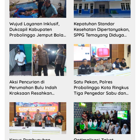
Wujud Layanan Inklusif,
Kepatuhan Standar
Dukcapil Kabupaten
Kesehatan Dipertanyakan,
Probolinggo Jemput Bola
SPPG Temayang Diduga
Perekaman e-KTP Warga
Belum Punya SLHS
Disabilitas di Dringu
Aksi Pencurian di
Satu Pekan, Polres
Perumahan Bulu Indah
Probolinggo Kota Ringkus
Kraksaan Resahkan
Tiga Pengedar Sabu dan
Warga
Sita 20 Gram Barang Bukti
Kasus Pembunuhan
Optimalisasi Zakat