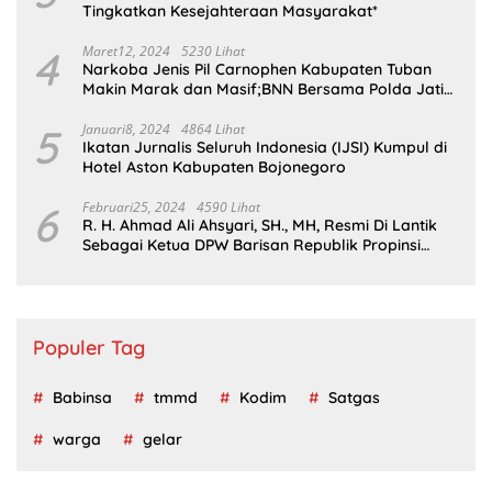
Tingkatkan Kesejahteraan Masyarakat*
4
Maret12, 2024
5230 Lihat
Narkoba Jenis Pil Carnophen Kabupaten Tuban
Makin Marak dan Masif;BNN Bersama Polda Jatim
Wajib Tau
5
Januari8, 2024
4864 Lihat
Ikatan Jurnalis Seluruh Indonesia (IJSI) Kumpul di
Hotel Aston Kabupaten Bojonegoro
6
Februari25, 2024
4590 Lihat
R. H. Ahmad Ali Ahsyari, SH., MH, Resmi Di Lantik
Sebagai Ketua DPW Barisan Republik Propinsi
Jatim Periode 2024 – 2028
Populer Tag
Babinsa
tmmd
Kodim
Satgas
warga
gelar