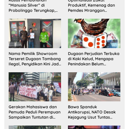
“Manusia Silver” di
Produktif, Kemenag dan
Probolinggo Terungkap,
Pemdes Mranggon
Dua Pelaku Ditangkap dan
Lawang Bentuk Tim
Satu Buron
Pelaksana Kampung
Zakat
Nama Pemilik Showroom
Dugaan Perjudian Terbuka
Terseret Dugaan Tambang
di Kaki Kelud, Mengapa
Ilegal, Penyidikan Kini Jadi
Penindakan Belum
Sorotan
Terlihat?
Gerakan Mahasiswa dan
Bawa Spanduk
Pemuda Peduli Perempuan
Antikorupsi, NATO Desak
Sampaikan Tuntutan di
Kejagung Usut Tuntas
Jakarta Pusat
Perkara Eks Jampidsus