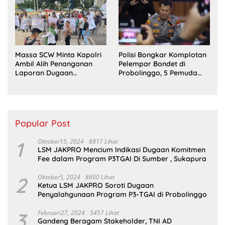
Massa SCW Minta Kapolri
Polisi Bongkar Komplotan
Ambil Alih Penanganan
Pelempar Bondet di
Laporan Dugaan
Probolinggo, 5 Pemuda
Penyerobotan Tanah di
Ditangkap
Sumsel
Popular Post
1
Oktober15, 2024
8817 Lihat
LSM JAKPRO Mencium Indikasi Dugaan Komitmen
Fee dalam Program P3TGAI Di Sumber , Sukapura
2
Oktober5, 2024
8600 Lihat
Ketua LSM JAKPRO Soroti Dugaan
Penyalahgunaan Program P3-TGAI di Probolinggo
3
Februari27, 2024
5457 Lihat
Gandeng Beragam Stakeholder, TNI AD