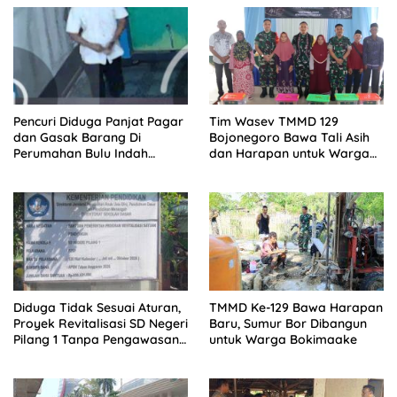
Pencuri Diduga Panjat Pagar
Tim Wasev TMMD 129
dan Gasak Barang Di
Bojonegoro Bawa Tali Asih
Perumahan Bulu Indah
dan Harapan untuk Warga
Kraksaan, Aksi Terekam
Kesongo
CCTV
Diduga Tidak Sesuai Aturan,
TMMD Ke-129 Bawa Harapan
Proyek Revitalisasi SD Negeri
Baru, Sumur Bor Dibangun
Pilang 1 Tanpa Pengawasan
untuk Warga Bokimaake
Dan abaikan keselamatan