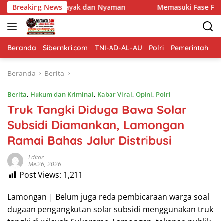
Langsung
an Nyaman
Breaking News
Memasuki Fase Finishing: Pembangunan Musho
ke
konten
Beranda
Sibernkri.com
TNI-AD-AL-AU
Polri
Pemerintah
D
Beranda
Berita
Berita
,
Hukum dan Kriminal
,
Kabar Viral
,
Opini
,
Polri
Truk Tangki Diduga Bawa Solar
Subsidi Diamankan, Lamongan
Ramai Bahas Jalur Distribusi
Editor
Mei26, 2026
Post Views:
1,211
Lamongan | Belum juga reda pembicaraan warga soal
dugaan pengangkutan solar subsidi menggunakan truk