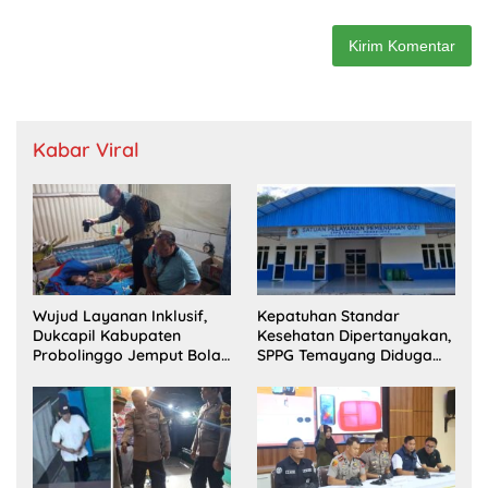
Kabar Viral
Wujud Layanan Inklusif,
Kepatuhan Standar
Dukcapil Kabupaten
Kesehatan Dipertanyakan,
Probolinggo Jemput Bola
SPPG Temayang Diduga
Perekaman e-KTP Warga
Belum Punya SLHS
Disabilitas di Dringu