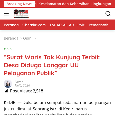
Langsung
 Keselamatan dan Kebersihan Lingkungan
Breaking News
Pembangunan 
ke
konten
Beranda
Sibernkri.com
TNI-AD-AL-AU
Polri
Pemerintah
D
Beranda
Opini
Opini
“Surat Waris Tak Kunjung Terbit:
Desa Diduga Langgar UU
Pelayanan Publik”
Editor
Mei6, 2026
Post Views:
2,518
KEDIRI — Duka belum sempat reda, namun perjuangan
justru dimulai. Seorang istri di Kediri harus