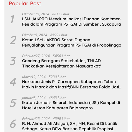
Popular Post
1
Oktober15, 2024
8815 Lihat
LSM JAKPRO Mencium Indikasi Dugaan Komitmen
Fee dalam Program P3TGAI Di Sumber , Sukapura
2
Oktober5, 2024
8599 Lihat
Ketua LSM JAKPRO Soroti Dugaan
Penyalahgunaan Program P3-TGAI di Probolinggo
3
Februari27, 2024
5456 Lihat
Gandeng Beragam Stakeholder, TNI AD
Tingkatkan Kesejahteraan Masyarakat*
4
Maret12, 2024
5230 Lihat
Narkoba Jenis Pil Carnophen Kabupaten Tuban
Makin Marak dan Masif;BNN Bersama Polda Jatim
Wajib Tau
5
Januari8, 2024
4863 Lihat
Ikatan Jurnalis Seluruh Indonesia (IJSI) Kumpul di
Hotel Aston Kabupaten Bojonegoro
6
Februari25, 2024
4590 Lihat
R. H. Ahmad Ali Ahsyari, SH., MH, Resmi Di Lantik
Sebagai Ketua DPW Barisan Republik Propinsi