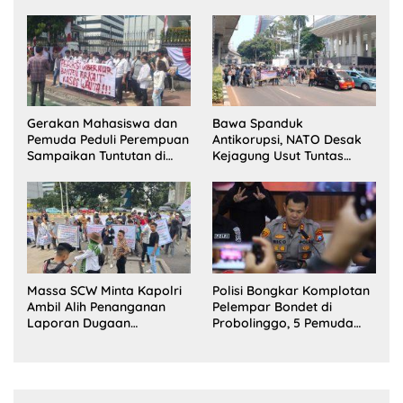
Sorotan
Terlihat?
Gerakan Mahasiswa dan
Bawa Spanduk
Pemuda Peduli Perempuan
Antikorupsi, NATO Desak
Sampaikan Tuntutan di
Kejagung Usut Tuntas
Jakarta Pusat
Perkara Eks Jampidsus
Massa SCW Minta Kapolri
Polisi Bongkar Komplotan
Ambil Alih Penanganan
Pelempar Bondet di
Laporan Dugaan
Probolinggo, 5 Pemuda
Penyerobotan Tanah di
Ditangkap
Sumsel