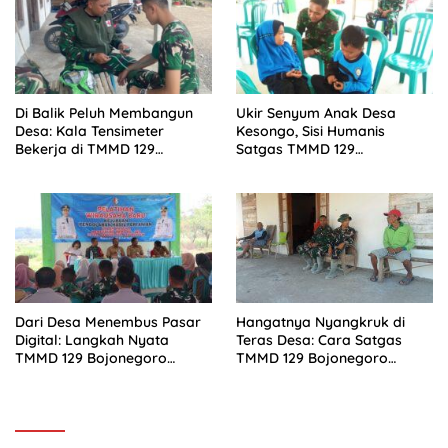
Di Balik Peluh Membangun
Ukir Senyum Anak Desa
Desa: Kala Tensimeter
Kesongo, Sisi Humanis
Bekerja di TMMD 129
Satgas TMMD 129
Bojonegoro
Bojonegoro Sentuh Hati
Warga
Dari Desa Menembus Pasar
Hangatnya Nyangkruk di
Digital: Langkah Nyata
Teras Desa: Cara Satgas
TMMD 129 Bojonegoro
TMMD 129 Bojonegoro
Bangun Ekonomi Warga
Merajut Hati Warga Kesongo
Kesongo