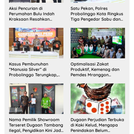
Aksi Pencurian di
Satu Pekan, Polres
Perumahan Bulu Indah
Probolinggo Kota Ringkus
Kraksaan Resahkan
Tiga Pengedar Sabu dan
Warga
Sita 20 Gram Barang Bukti
Kasus Pembunuhan
Optimalisasi Zakat
“Manusia Silver” di
Produktif, Kemenag dan
Probolinggo Terungkap,
Pemdes Mranggon
Dua Pelaku Ditangkap dan
Lawang Bentuk Tim
Satu Buron
Pelaksana Kampung
Zakat
Nama Pemilik Showroom
Dugaan Perjudian Terbuka
Terseret Dugaan Tambang
di Kaki Kelud, Mengapa
Ilegal, Penyidikan Kini Jadi
Penindakan Belum