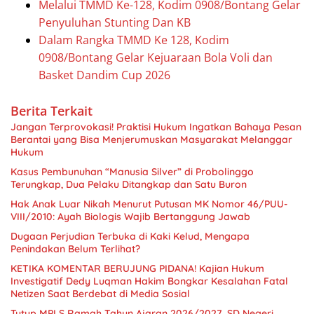
Melalui TMMD Ke-128, Kodim 0908/Bontang Gelar
Penyuluhan Stunting Dan KB
Dalam Rangka TMMD Ke 128, Kodim
0908/Bontang Gelar Kejuaraan Bola Voli dan
Basket Dandim Cup 2026
Berita Terkait
Jangan Terprovokasi! Praktisi Hukum Ingatkan Bahaya Pesan
Berantai yang Bisa Menjerumuskan Masyarakat Melanggar
Hukum
Kasus Pembunuhan “Manusia Silver” di Probolinggo
Terungkap, Dua Pelaku Ditangkap dan Satu Buron
Hak Anak Luar Nikah Menurut Putusan MK Nomor 46/PUU-
VIII/2010: Ayah Biologis Wajib Bertanggung Jawab
Dugaan Perjudian Terbuka di Kaki Kelud, Mengapa
Penindakan Belum Terlihat?
KETIKA KOMENTAR BERUJUNG PIDANA! Kajian Hukum
Investigatif Dedy Luqman Hakim Bongkar Kesalahan Fatal
Netizen Saat Berdebat di Media Sosial
Tutup MPLS Ramah Tahun Ajaran 2026/2027, SD Negeri