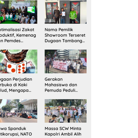
ta 20 Gram
Pelaku Ditangkap
rang Bukti
dan Satu Buron
timalisasi Zakat
Nama Pemilik
oduktif, Kemenag
Showroom Terseret
an Pemdes
Dugaan Tambang
ranggon Lawang
Ilegal, Penyidikan
ntuk Tim
Kini Jadi Sorotan
laksana
ampung Zakat
gaan Perjudian
Gerakan
rbuka di Kaki
Mahasiswa dan
lud, Mengapa
Pemuda Peduli
nindakan Belum
Perempuan
rlihat?
Sampaikan
Tuntutan di Jakarta
Pusat
awa Spanduk
Massa SCW Minta
tikorupsi, NATO
Kapolri Ambil Alih