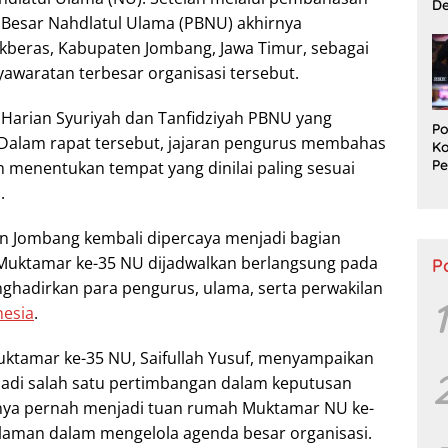
D
Besar Nahdlatul Ulama (PBNU) akhirnya
Us
Ek
beras, Kabupaten Jombang, Jawa Timur, sebagai
awaratan terbesar organisasi tersebut.
t Harian Syuriyah dan Tanfidziyah PBNU yang
Po
 Dalam rapat tersebut, jajaran pengurus membahas
K
Pe
m menentukan tempat yang dinilai paling sesuai
Pr
.
P
n Jombang kembali dipercaya menjadi bagian
 Muktamar ke-35 NU dijadwalkan berlangsung pada
P
ghadirkan para pengurus, ulama, serta perwakilan
1
nesia
.
uktamar ke-35 NU, Saifullah Yusuf, menyampaikan
di salah satu pertimbangan dalam keputusan
mnya pernah menjadi tuan rumah Muktamar NU ke-
alaman dalam mengelola agenda besar organisasi.