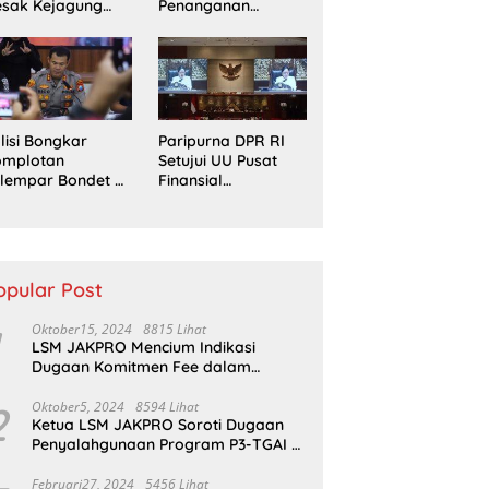
esak Kejagung
Penanganan
ut Tuntas Perkara
Laporan Dugaan
s Jampidsus
Penyerobotan
Tanah di Sumsel
lisi Bongkar
Paripurna DPR RI
omplotan
Setujui UU Pusat
lempar Bondet di
Finansial
obolinggo, 5
Internasional
emuda Ditangkap
hingga Kerja Sama
Pertahanan
opular Post
Oktober15, 2024
8815 Lihat
LSM JAKPRO Mencium Indikasi
Dugaan Komitmen Fee dalam
Program P3TGAI Di Sumber ,
Sukapura
2
Oktober5, 2024
8594 Lihat
Ketua LSM JAKPRO Soroti Dugaan
Penyalahgunaan Program P3-TGAI di
Probolinggo
Februari27, 2024
5456 Lihat