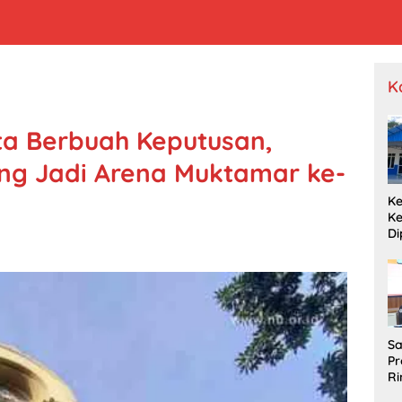
K
ta Berbuah Keputusan,
g Jadi Arena Muktamar ke-
Ke
K
Di
S
Di
P
Sa
Pr
Ri
Pe