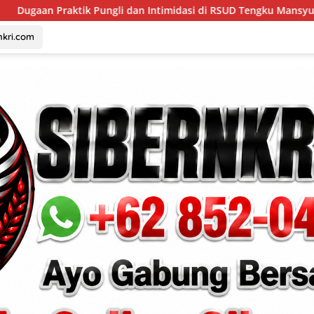
 dan Intimidasi di RSUD Tengku Mansyur Berujung Laporan ke Ke
nkri.com