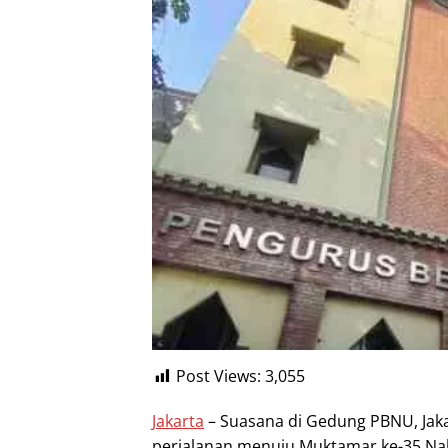
Post Views:
3,055
Jakarta
– Suasana di Gedung PBNU, Jakar
perjalanan menuju Muktamar ke-35 Nah