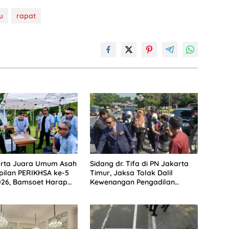
u
rapat
arta Juara Umum Asah
Sidang dr. Tifa di PN Jakarta
ilan PERIKHSA ke-5
Timur, Jaksa Tolak Dalil
026, Bamsoet Harap
Kewenangan Pengadilan
Profesionalisme dan
Dipersoalkan
t Bela Negara