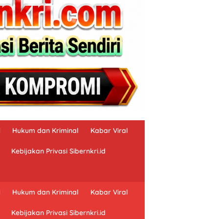
N
Hukum dan Kriminal
Kabar Viral
Kebijakan Privasi Sibernkri.id
N
Hukum dan Kriminal
Kabar Viral
Kebijakan Privasi Sibernkri.id