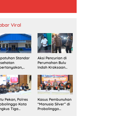
abar Viral
patuhan Standar
Aksi Pencurian di
esehatan
Perumahan Bulu
pertanyakan,
Indah Kraksaan
PPG Temayang
Resahkan Warga
duga Belum
unya SLHS
tu Pekan, Polres
Kasus Pembunuhan
obolinggo Kota
“Manusia Silver” di
ngkus Tiga
Probolinggo
ngedar Sabu dan
Terungkap, Dua