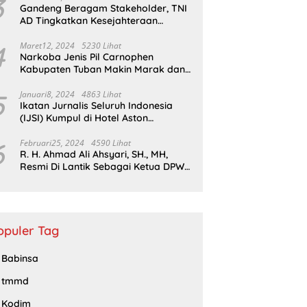
3
Gandeng Beragam Stakeholder, TNI
AD Tingkatkan Kesejahteraan
Masyarakat*
4
Maret12, 2024
5230 Lihat
Narkoba Jenis Pil Carnophen
Kabupaten Tuban Makin Marak dan
Masif;BNN Bersama Polda Jatim
Wajib Tau
5
Januari8, 2024
4863 Lihat
Ikatan Jurnalis Seluruh Indonesia
(IJSI) Kumpul di Hotel Aston
Kabupaten Bojonegoro
6
Februari25, 2024
4590 Lihat
R. H. Ahmad Ali Ahsyari, SH., MH,
Resmi Di Lantik Sebagai Ketua DPW
Barisan Republik Propinsi Jatim
Periode 2024 – 2028
opuler Tag
Babinsa
tmmd
Kodim