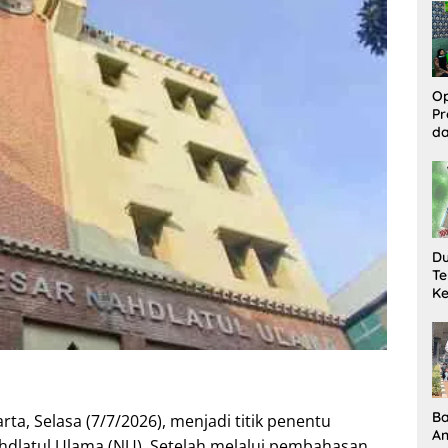
Si
Ba
Op
Pr
d
M
Be
Pe
K
Du
Te
Ke
Pe
Te
B
ta, Selasa (7/7/2026), menjadi titik penentu
An
dlatul Ulama (NU). Setelah melalui pembahasan