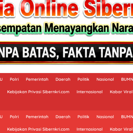
AU
Polri
Pemerintah
Daerah
Politik
Nasional
BUM
Kebijakan Privasi Sibernkri.com
Internasional
Kabar Viral
AU
Polri
Pemerintah
Daerah
Politik
Nasional
BUM
Kebijakan Privasi Sibernkri.com
Internasional
Kabar Viral