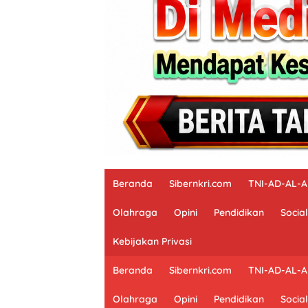
Beranda
Sibernkri.com
TNI-AD-AL-
Olahraga
Opini
Pendidikan
Social
Kebijakan Privasi
Beranda
Sibernkri.com
TNI-AD-AL-
Olahraga
Opini
Pendidikan
Social