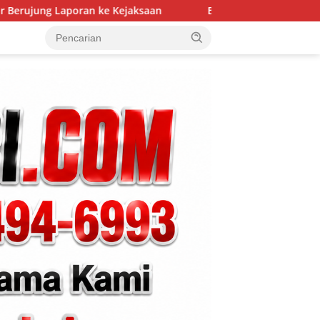
jaksaan
Bahu Membahu Demi Desa Sehat, Satgas TMMD B