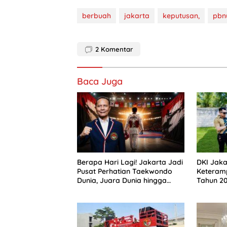
berbuah
jakarta
keputusan,
pbn
2
Komentar
Baca Juga
Berapa Hari Lagi! Jakarta Jadi
DKI Jak
Pusat Perhatian Taekwondo
Keteramp
Dunia, Juara Dunia hingga
Tahun 2
Kampiun Asia Siap Berlaga di
Perkuat 
8th Asian Taekwondo
Semanga
Indonesia Open 2026