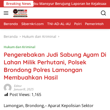
Langsung
D Tengku Mansyur Berujung Laporan ke Kejaksaan
Breaking News
Bahu Me
ke
konten
Beranda
Sibernkri.com
TNI-AD-AL-AU
Polri
Pemerintah
D
Beranda
Hukum dan Kriminal
Hukum dan Kriminal
Pengerebakan Judi Sabung Ayam Di
Lahan Milik Perhutani, Polsek
Brondong Polres Lamongan
Membuahkan Hasil
Editor
Januari9, 2025
Post Views:
1,165
Lamongan, Brondong,– Aparat Kepolisian Sektor