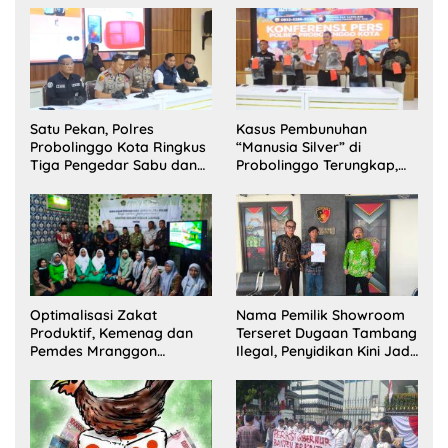
Satu Pekan, Polres
Kasus Pembunuhan
Probolinggo Kota Ringkus
“Manusia Silver” di
Tiga Pengedar Sabu dan
Probolinggo Terungkap,
Sita 20 Gram Barang Bukti
Dua Pelaku Ditangkap dan
Satu Buron
Optimalisasi Zakat
Nama Pemilik Showroom
Produktif, Kemenag dan
Terseret Dugaan Tambang
Pemdes Mranggon
Ilegal, Penyidikan Kini Jadi
Lawang Bentuk Tim
Sorotan
Pelaksana Kampung
Zakat