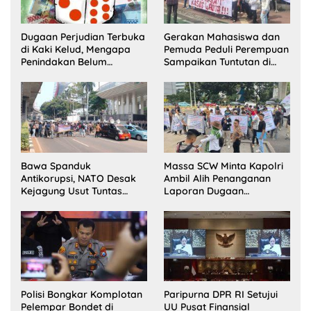
Dugaan Perjudian Terbuka
Gerakan Mahasiswa dan
di Kaki Kelud, Mengapa
Pemuda Peduli Perempuan
Penindakan Belum
Sampaikan Tuntutan di
Terlihat?
Jakarta Pusat
Bawa Spanduk
Massa SCW Minta Kapolri
Antikorupsi, NATO Desak
Ambil Alih Penanganan
Kejagung Usut Tuntas
Laporan Dugaan
Perkara Eks Jampidsus
Penyerobotan Tanah di
Sumsel
Polisi Bongkar Komplotan
Paripurna DPR RI Setujui
Pelempar Bondet di
UU Pusat Finansial