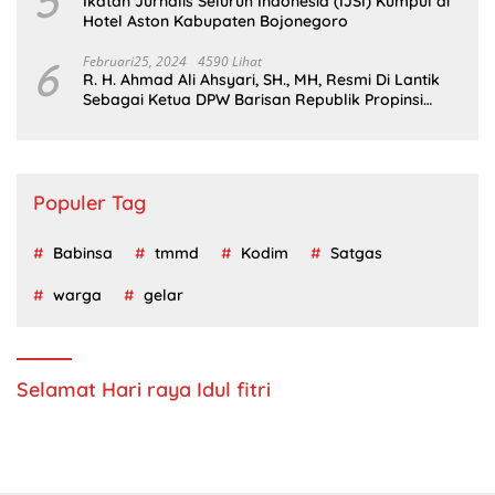
5
Ikatan Jurnalis Seluruh Indonesia (IJSI) Kumpul di
Hotel Aston Kabupaten Bojonegoro
6
Februari25, 2024
4590 Lihat
R. H. Ahmad Ali Ahsyari, SH., MH, Resmi Di Lantik
Sebagai Ketua DPW Barisan Republik Propinsi
Jatim Periode 2024 – 2028
Populer Tag
Babinsa
tmmd
Kodim
Satgas
warga
gelar
Selamat Hari raya Idul fitri