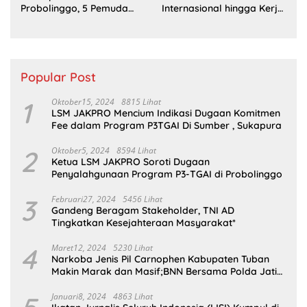
Probolinggo, 5 Pemuda
Internasional hingga Kerja
Ditangkap
Sama Pertahanan
Popular Post
1
Oktober15, 2024
8815 Lihat
LSM JAKPRO Mencium Indikasi Dugaan Komitmen
Fee dalam Program P3TGAI Di Sumber , Sukapura
2
Oktober5, 2024
8594 Lihat
Ketua LSM JAKPRO Soroti Dugaan
Penyalahgunaan Program P3-TGAI di Probolinggo
3
Februari27, 2024
5456 Lihat
Gandeng Beragam Stakeholder, TNI AD
Tingkatkan Kesejahteraan Masyarakat*
4
Maret12, 2024
5230 Lihat
Narkoba Jenis Pil Carnophen Kabupaten Tuban
Makin Marak dan Masif;BNN Bersama Polda Jatim
Wajib Tau
Januari8, 2024
4863 Lihat