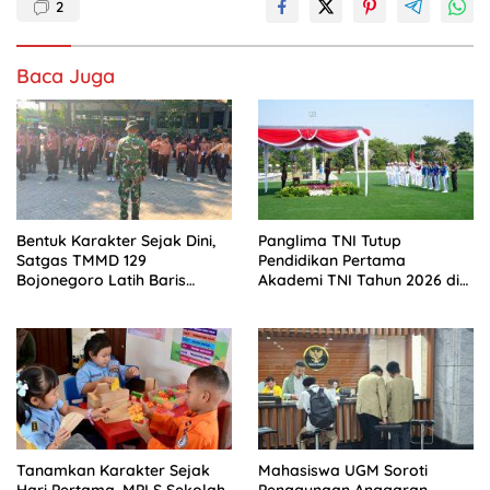
2
Baca Juga
Bentuk Karakter Sejak Dini,
Panglima TNI Tutup
Satgas TMMD 129
Pendidikan Pertama
Bojonegoro Latih Baris
Akademi TNI Tahun 2026 di
Berbaris Siswa SD Kesongo
Cilangkap
Tanamkan Karakter Sejak
Mahasiswa UGM Soroti
Hari Pertama, MPLS Sekolah
Penggunaan Anggaran