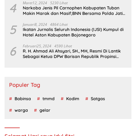
4
Maret12, 2024
5230 Lihat
Narkoba Jenis Pil Carnophen Kabupaten Tuban
Makin Marak dan Masif;BNN Bersama Polda Jatim
Wajib Tau
5
Januari8, 2024
4864 Lihat
Ikatan Jurnalis Seluruh Indonesia (IJSI) Kumpul di
Hotel Aston Kabupaten Bojonegoro
6
Februari25, 2024
4590 Lihat
R. H. Ahmad Ali Ahsyari, SH., MH, Resmi Di Lantik
Sebagai Ketua DPW Barisan Republik Propinsi
Jatim Periode 2024 – 2028
Populer Tag
Babinsa
tmmd
Kodim
Satgas
warga
gelar