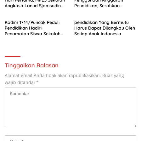
Angkasa Lanud Sjamsudin
Pendidikan, Serahkan
Noor Diwarnai Keceriaan
Dokumen ke MK
dan Semangat Belajar
Kodim 1714/Puncak Peduli
pendidikan Yang Bermutu
Pendidikan Hadiri
Harus Dapat Dijangkau Oleh
Penamatan Siswa Sekolah
Setiap Anak Indonesia
Alkitab Mulia Ke-56 Tahun
2026
Tinggalkan Balasan
Alamat email Anda tidak akan dipublikasikan.
Ruas yang
wajib ditandai
*