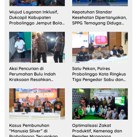
Wujud Layanan Inklusif,
Kepatuhan Standar
Dukcapil Kabupaten
Kesehatan Dipertanyakan,
Probolinggo Jemput Bola
SPPG Temayang Diduga
Perekaman e-KTP Warga
Belum Punya SLHS
Disabilitas di Dringu
Aksi Pencurian di
Satu Pekan, Polres
Perumahan Bulu Indah
Probolinggo Kota Ringkus
Kraksaan Resahkan
Tiga Pengedar Sabu dan
Warga
Sita 20 Gram Barang Bukti
Kasus Pembunuhan
Optimalisasi Zakat
“Manusia Silver” di
Produktif, Kemenag dan
Probolinggo Terungkap,
Pemdes Mranggon