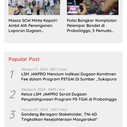
Massa SCW Minta Kapolri
Polisi Bongkar Komplotan
Ambil Alih Penanganan
Pelempar Bondet di
Laporan Dugaan
Probolinggo, 5 Pemuda
Penyerobotan Tanah di
Ditangkap
Sumsel
Popular Post
1
Oktober15, 2024
8817 Lihat
LSM JAKPRO Mencium Indikasi Dugaan Komitmen
Fee dalam Program P3TGAI Di Sumber , Sukapura
2
Oktober5, 2024
8600 Lihat
Ketua LSM JAKPRO Soroti Dugaan
Penyalahgunaan Program P3-TGAI di Probolinggo
3
Februari27, 2024
5457 Lihat
Gandeng Beragam Stakeholder, TNI AD
Tingkatkan Kesejahteraan Masyarakat*