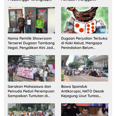
Dua Pelaku Ditangkap dan
Lawang Bentuk Tim
Satu Buron
Pelaksana Kampung
Zakat
Nama Pemilik Showroom
Dugaan Perjudian Terbuka
Terseret Dugaan Tambang
di Kaki Kelud, Mengapa
Ilegal, Penyidikan Kini Jadi
Penindakan Belum
Sorotan
Terlihat?
Gerakan Mahasiswa dan
Bawa Spanduk
Pemuda Peduli Perempuan
Antikorupsi, NATO Desak
Sampaikan Tuntutan di
Kejagung Usut Tuntas
Jakarta Pusat
Perkara Eks Jampidsus