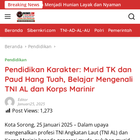
Langsung
n Menjadi Hunian Layak dan Nyaman
Breaking News
Memasuki Fase Fin
ke
konten
Beranda
Sibernkri.com
TNI-AD-AL-AU
Polri
Pemerintah
D
Beranda
Pendidikan
Pendidikan
Pendidikan Karakter: Murid TK dan
Paud Hang Tuah, Belajar Mengenali
TNI AL dan Korps Marinir
Editor
Januari25, 2025
Post Views:
1,273
Kota Sorong, 25 Januari 2025 – Dalam upaya
mengenalkan profesi TNI Angkatan Laut (TNI AL) dan