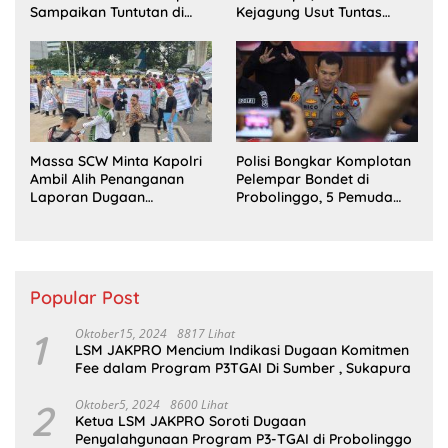
Sampaikan Tuntutan di
Kejagung Usut Tuntas
Jakarta Pusat
Perkara Eks Jampidsus
Massa SCW Minta Kapolri
Polisi Bongkar Komplotan
Ambil Alih Penanganan
Pelempar Bondet di
Laporan Dugaan
Probolinggo, 5 Pemuda
Penyerobotan Tanah di
Ditangkap
Sumsel
Popular Post
1
Oktober15, 2024
8817 Lihat
LSM JAKPRO Mencium Indikasi Dugaan Komitmen
Fee dalam Program P3TGAI Di Sumber , Sukapura
2
Oktober5, 2024
8600 Lihat
Ketua LSM JAKPRO Soroti Dugaan
Penyalahgunaan Program P3-TGAI di Probolinggo