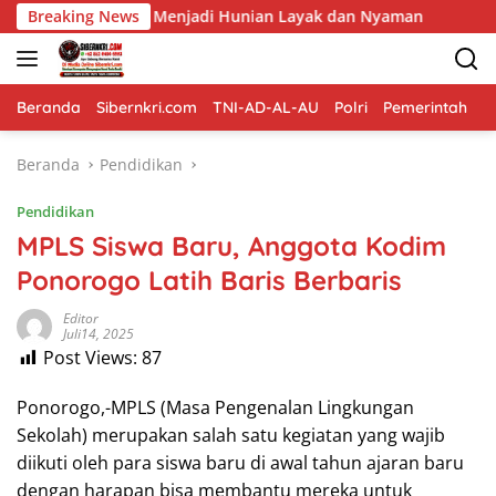
Langsung
an Menjadi Hunian Layak dan Nyaman
Breaking News
Memasuki Fase Fi
ke
konten
Beranda
Sibernkri.com
TNI-AD-AL-AU
Polri
Pemerintah
D
Beranda
Pendidikan
Pendidikan
MPLS Siswa Baru, Anggota Kodim
Ponorogo Latih Baris Berbaris
Editor
Juli14, 2025
Post Views:
87
Ponorogo,-MPLS (Masa Pengenalan Lingkungan
Sekolah) merupakan salah satu kegiatan yang wajib
diikuti oleh para siswa baru di awal tahun ajaran baru
dengan harapan bisa membantu mereka untuk