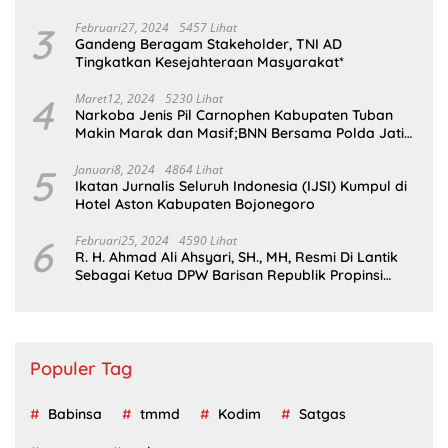
3
Februari27, 2024
5457 Lihat
Gandeng Beragam Stakeholder, TNI AD
Tingkatkan Kesejahteraan Masyarakat*
4
Maret12, 2024
5230 Lihat
Narkoba Jenis Pil Carnophen Kabupaten Tuban
Makin Marak dan Masif;BNN Bersama Polda Jatim
Wajib Tau
5
Januari8, 2024
4864 Lihat
Ikatan Jurnalis Seluruh Indonesia (IJSI) Kumpul di
Hotel Aston Kabupaten Bojonegoro
6
Februari25, 2024
4590 Lihat
R. H. Ahmad Ali Ahsyari, SH., MH, Resmi Di Lantik
Sebagai Ketua DPW Barisan Republik Propinsi
Jatim Periode 2024 – 2028
Populer Tag
Babinsa
tmmd
Kodim
Satgas