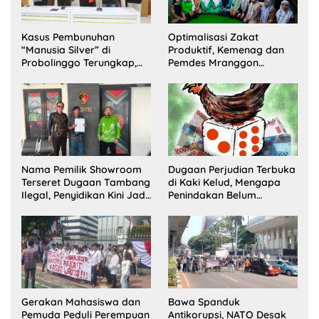
Kasus Pembunuhan
Optimalisasi Zakat
“Manusia Silver” di
Produktif, Kemenag dan
Probolinggo Terungkap,
Pemdes Mranggon
Dua Pelaku Ditangkap dan
Lawang Bentuk Tim
Satu Buron
Pelaksana Kampung
Zakat
Nama Pemilik Showroom
Dugaan Perjudian Terbuka
Terseret Dugaan Tambang
di Kaki Kelud, Mengapa
Ilegal, Penyidikan Kini Jadi
Penindakan Belum
Sorotan
Terlihat?
Gerakan Mahasiswa dan
Bawa Spanduk
Pemuda Peduli Perempuan
Antikorupsi, NATO Desak