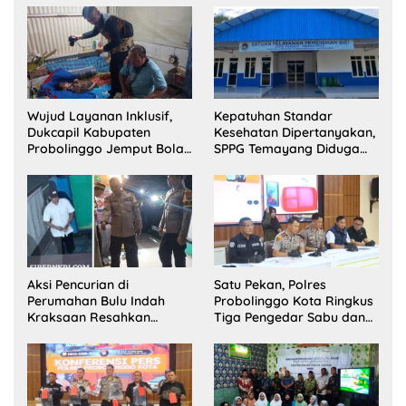
Wujud Layanan Inklusif,
Kepatuhan Standar
Dukcapil Kabupaten
Kesehatan Dipertanyakan,
Probolinggo Jemput Bola
SPPG Temayang Diduga
Perekaman e-KTP Warga
Belum Punya SLHS
Disabilitas di Dringu
Aksi Pencurian di
Satu Pekan, Polres
Perumahan Bulu Indah
Probolinggo Kota Ringkus
Kraksaan Resahkan
Tiga Pengedar Sabu dan
Warga
Sita 20 Gram Barang Bukti