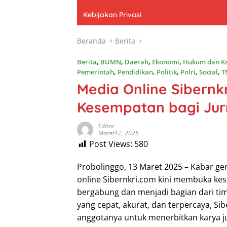
Kebijakan Privasi
Beranda
Berita
Berita
,
BUMN
,
Daerah
,
Ekonomi
,
Hukum dan Kr
Pemerintah
,
Pendidikan
,
Politik
,
Polri
,
Social
,
T
Media Online Sibern
Kesempatan bagi Jur
Editor
Maret12, 2025
Post Views:
580
Probolinggo, 13 Maret 2025 – Kabar gem
online Sibernkri.com kini membuka kes
bergabung dan menjadi bagian dari tim
yang cepat, akurat, dan terpercaya, 
anggotanya untuk menerbitkan karya ju