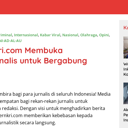
K
iminal
,
Internasional
,
Kabar Viral
,
Nasional
,
Olahraga
,
Opini
,
NI-AD-AL-AU
kri.com Membuka
nalis untuk Bergabung
W
In
K
Pr
Je
P
bira bagi para jurnalis di seluruh Indonesia! Media
Wa
Dr
empatan bagi rekan-rekan jurnalis untuk
 redaksi. Dengan visi untuk menghadirkan berita
Ak
P
Sibernkri.com memberikan kebebasan kepada
In
rnalistik secara langsung.
R