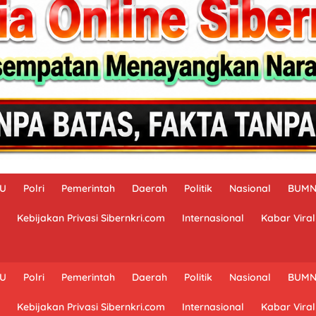
AU
Polri
Pemerintah
Daerah
Politik
Nasional
BUM
Kebijakan Privasi Sibernkri.com
Internasional
Kabar Viral
AU
Polri
Pemerintah
Daerah
Politik
Nasional
BUM
Kebijakan Privasi Sibernkri.com
Internasional
Kabar Viral