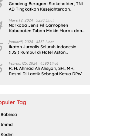
3
Gandeng Beragam Stakeholder, TNI
AD Tingkatkan Kesejahteraan
Masyarakat*
4
Maret12, 2024
5230 Lihat
Narkoba Jenis Pil Carnophen
Kabupaten Tuban Makin Marak dan
Masif;BNN Bersama Polda Jatim
Wajib Tau
5
Januari8, 2024
4863 Lihat
Ikatan Jurnalis Seluruh Indonesia
(IJSI) Kumpul di Hotel Aston
Kabupaten Bojonegoro
6
Februari25, 2024
4590 Lihat
R. H. Ahmad Ali Ahsyari, SH., MH,
Resmi Di Lantik Sebagai Ketua DPW
Barisan Republik Propinsi Jatim
Periode 2024 – 2028
opuler Tag
Babinsa
tmmd
Kodim