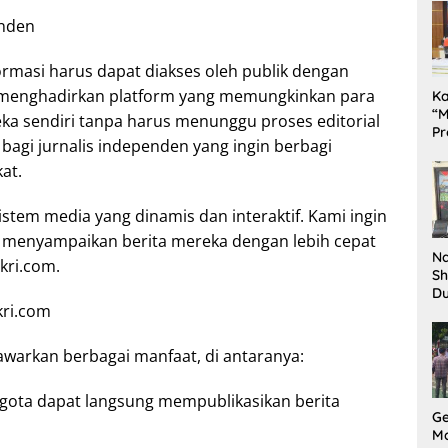
enden
formasi harus dapat diakses oleh publik dengan
om menghadirkan platform yang memungkinkan para
K
“M
eka sendiri tanpa harus menunggu proses editorial
Pr
 bagi jurnalis independen yang ingin berbagi
Te
Pe
at.
da
stem media yang dinamis dan interaktif. Kami ingin
 menyampaikan berita mereka dengan lebih cepat
Na
nkri.com.
Sh
D
kri.com
Il
Ki
arkan berbagai manfaat, di antaranya:
gota dapat langsung mempublikasikan berita
G
M