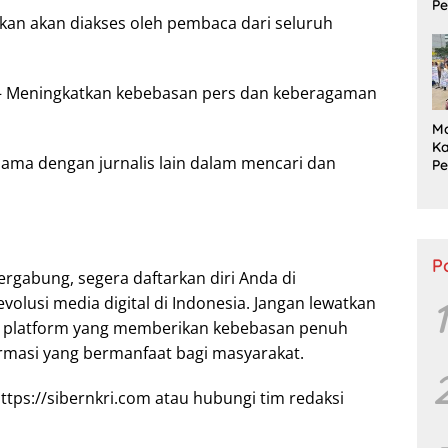
Pe
tkan akan diakses oleh pembaca dari seluruh
P
S
Tu
Pu
– Meningkatkan kebebasan pers dan keberagaman
M
Ka
sama dengan jurnalis lain dalam mencari dan
P
L
P
Ta
P
bergabung, segera daftarkan diri Anda di
evolusi media digital di Indonesia. Jangan lewatkan
1
i platform yang memberikan kebebasan penuh
masi yang bermanfaat bagi masyarakat.
https://sibernkri.com atau hubungi tim redaksi