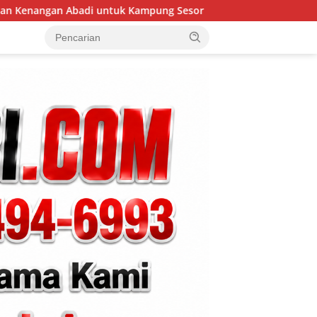
mpung Sesor
Perbaikan Pipanisasi Dikebut, Satgas TMMD