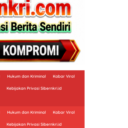
N
Hukum dan Kriminal
Kabar Viral
Kebijakan Privasi Sibernkri.id
N
Hukum dan Kriminal
Kabar Viral
Kebijakan Privasi Sibernkri.id