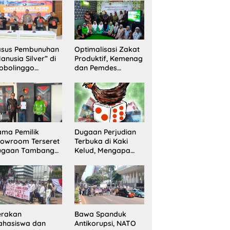
Sita 20 Gram
Barang Bukti
asus Pembunuhan
Optimalisasi Zakat
anusia Silver” di
Produktif, Kemenag
obolinggo
dan Pemdes
rungkap, Dua
Mranggon Lawang
laku Ditangkap
Bentuk Tim
n Satu Buron
Pelaksana
Kampung Zakat
ma Pemilik
Dugaan Perjudian
owroom Terseret
Terbuka di Kaki
ugaan Tambang
Kelud, Mengapa
egal, Penyidikan
Penindakan Belum
ni Jadi Sorotan
Terlihat?
erakan
Bawa Spanduk
ahasiswa dan
Antikorupsi, NATO