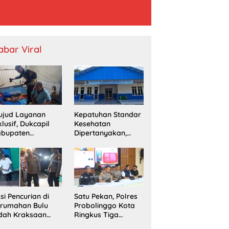
abar Viral
ujud Layanan
Kepatuhan Standar
klusif, Dukcapil
Kesehatan
abupaten
Dipertanyakan,
obolinggo
SPPG Temayang
mput Bola
Diduga Belum
erekaman e-KTP
Punya SLHS
rga Disabilitas di
ingu
si Pencurian di
Satu Pekan, Polres
erumahan Bulu
Probolinggo Kota
dah Kraksaan
Ringkus Tiga
esahkan Warga
Pengedar Sabu dan