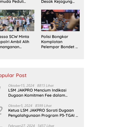
muda Peduli
Desak Kejagung
erempuan
Usut Tuntas Perkara
ampaikan
Eks Jampidsus
ntutan di Jakarta
sat
assa SCW Minta
Polisi Bongkar
polri Ambil Alih
Komplotan
enanganan
Pelempar Bondet di
aporan Dugaan
Probolinggo, 5
enyerobotan
Pemuda Ditangkap
nah di Sumsel
opular Post
Oktober15, 2024
8815 Lihat
LSM JAKPRO Mencium Indikasi
Dugaan Komitmen Fee dalam
Program P3TGAI Di Sumber ,
Sukapura
2
Oktober5, 2024
8599 Lihat
Ketua LSM JAKPRO Soroti Dugaan
Penyalahgunaan Program P3-TGAI di
Probolinggo
Februari27, 2024
5457 Lihat