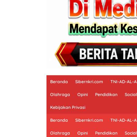
Beranda
Sibernkri.com
TNI-AD-AL-
Olahraga
Opini
Pendidikan
Social
Kebijakan Privasi
Beranda
Sibernkri.com
TNI-AD-AL-
Olahraga
Opini
Pendidikan
Social