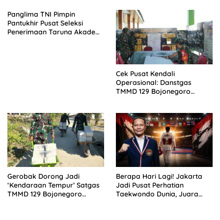
Satpam
Panglima TNI Pimpin
Pantukhir Pusat Seleksi
Penerimaan Taruna Akademi
TNI Tahun 2026
Cek Pusat Kendali
Operasional: Danstgas
TMMD 129 Bojonegoro
Pastikan Data Progres Presisi
Gerobak Dorong Jadi
Berapa Hari Lagi! Jakarta
‘Kendaraan Tempur’ Satgas
Jadi Pusat Perhatian
TMMD 129 Bojonegoro
Taekwondo Dunia, Juara
Angkut Material
Dunia hingga Kampiun Asia
Siap Berlaga di 8th Asian