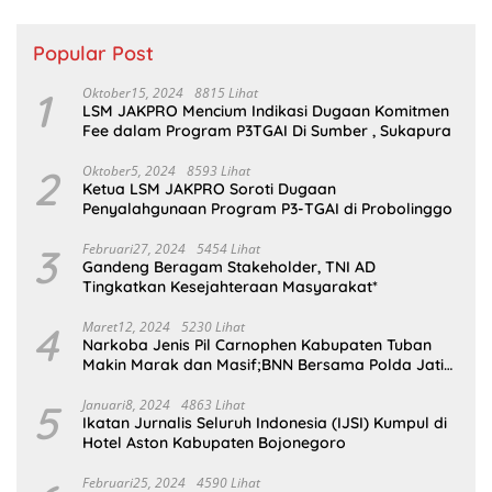
Popular Post
1
Oktober15, 2024
8815 Lihat
LSM JAKPRO Mencium Indikasi Dugaan Komitmen
Fee dalam Program P3TGAI Di Sumber , Sukapura
2
Oktober5, 2024
8593 Lihat
Ketua LSM JAKPRO Soroti Dugaan
Penyalahgunaan Program P3-TGAI di Probolinggo
3
Februari27, 2024
5454 Lihat
Gandeng Beragam Stakeholder, TNI AD
Tingkatkan Kesejahteraan Masyarakat*
4
Maret12, 2024
5230 Lihat
Narkoba Jenis Pil Carnophen Kabupaten Tuban
Makin Marak dan Masif;BNN Bersama Polda Jatim
Wajib Tau
5
Januari8, 2024
4863 Lihat
Ikatan Jurnalis Seluruh Indonesia (IJSI) Kumpul di
Hotel Aston Kabupaten Bojonegoro
Februari25, 2024
4590 Lihat