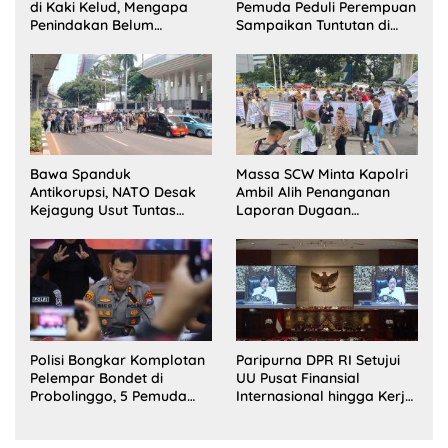
di Kaki Kelud, Mengapa
Pemuda Peduli Perempuan
Penindakan Belum
Sampaikan Tuntutan di
Terlihat?
Jakarta Pusat
Bawa Spanduk
Massa SCW Minta Kapolri
Antikorupsi, NATO Desak
Ambil Alih Penanganan
Kejagung Usut Tuntas
Laporan Dugaan
Perkara Eks Jampidsus
Penyerobotan Tanah di
Sumsel
Polisi Bongkar Komplotan
Paripurna DPR RI Setujui
Pelempar Bondet di
UU Pusat Finansial
Probolinggo, 5 Pemuda
Internasional hingga Kerja
Ditangkap
Sama Pertahanan