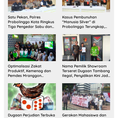
Satu Pekan, Polres
Kasus Pembunuhan
Probolinggo Kota Ringkus
“Manusia Silver” di
Tiga Pengedar Sabu dan
Probolinggo Terungkap,
Sita 20 Gram Barang Bukti
Dua Pelaku Ditangkap dan
Satu Buron
Optimalisasi Zakat
Nama Pemilik Showroom
Produktif, Kemenag dan
Terseret Dugaan Tambang
Pemdes Mranggon
Ilegal, Penyidikan Kini Jadi
Lawang Bentuk Tim
Sorotan
Pelaksana Kampung
Zakat
Dugaan Perjudian Terbuka
Gerakan Mahasiswa dan