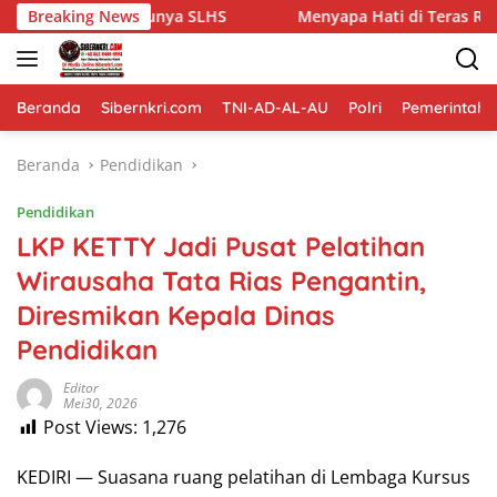
Langsung
nya SLHS
Breaking News
Menyapa Hati di Teras Rumah: Cara Babinsa 
ke
konten
Beranda
Sibernkri.com
TNI-AD-AL-AU
Polri
Pemerintah
Beranda
Pendidikan
Pendidikan
LKP KETTY Jadi Pusat Pelatihan
Wirausaha Tata Rias Pengantin,
Diresmikan Kepala Dinas
Pendidikan
Editor
Mei30, 2026
Post Views:
1,276
KEDIRI — Suasana ruang pelatihan di Lembaga Kursus