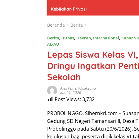
Kebijakan Privasi
Beranda
Berita
Berita
,
BUMN
,
Daerah
,
Internasional
,
Kabar Vi
AL-AU
Lepas Siswa Kelas VI
Dringu Ingatkan Pent
Sekolah
Alex Putra Wicaksana
Juni21, 2026
Post Views:
3,732
PROBOLINGGO, Sibernkri.com – Suasa
Gedung SD Negeri Tamansari II, Desa 
Probolinggo pada Sabtu (20/6/2026). S
kelulusan bagi peserta didik kelas VI T