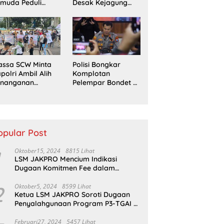
muda Peduli
Desak Kejagung
erempuan
Usut Tuntas Perkara
ampaikan
Eks Jampidsus
ntutan di Jakarta
sat
assa SCW Minta
Polisi Bongkar
polri Ambil Alih
Komplotan
enanganan
Pelempar Bondet di
aporan Dugaan
Probolinggo, 5
enyerobotan
Pemuda Ditangkap
nah di Sumsel
opular Post
Oktober15, 2024
8815 Lihat
LSM JAKPRO Mencium Indikasi
Dugaan Komitmen Fee dalam
Program P3TGAI Di Sumber ,
Sukapura
2
Oktober5, 2024
8599 Lihat
Ketua LSM JAKPRO Soroti Dugaan
Penyalahgunaan Program P3-TGAI di
Probolinggo
Februari27, 2024
5457 Lihat