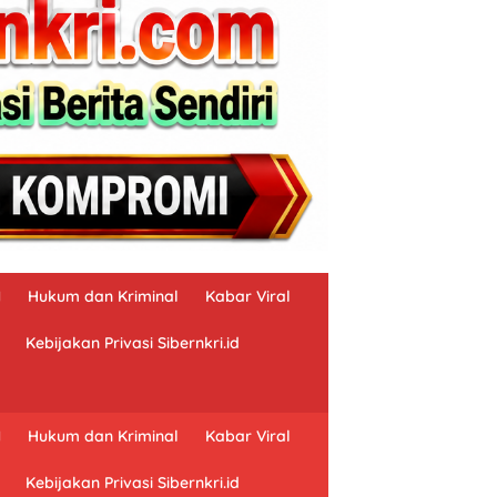
N
Hukum dan Kriminal
Kabar Viral
Kebijakan Privasi Sibernkri.id
N
Hukum dan Kriminal
Kabar Viral
Kebijakan Privasi Sibernkri.id