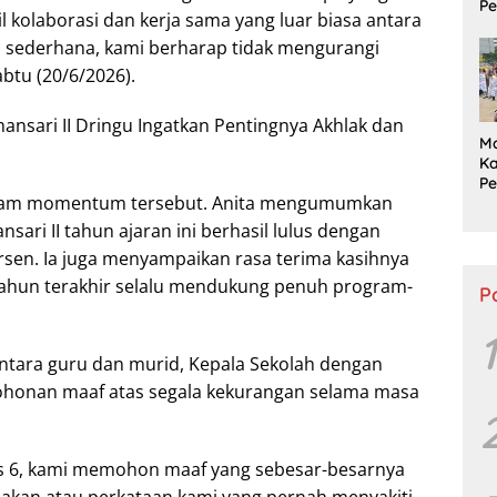
Pe
il kolaborasi dan kerja sama yang luar biasa antara
P
n sederhana, kami berharap tidak mengurangi
S
Tu
abtu (20/6/2026).
Pu
M
Ka
P
dalam momentum tersebut. Anita mengumumkan
L
P
sari II tahun ajaran ini berhasil lulus dengan
Ta
rsen. Ia juga menyampaikan rasa terima kasihnya
tahun terakhir selalu mendukung penuh program-
P
1
ntara guru dan murid, Kepala Sekolah dengan
honan maaf atas segala kekurangan selama masa
las 6, kami memohon maaf yang sebesar-besarnya
dakan atau perkataan kami yang pernah menyakiti