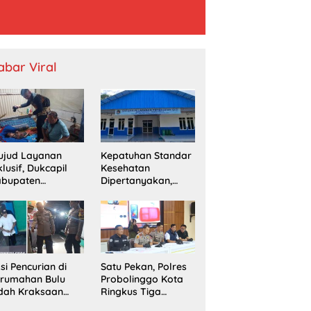
abar Viral
ujud Layanan
Kepatuhan Standar
klusif, Dukcapil
Kesehatan
abupaten
Dipertanyakan,
obolinggo
SPPG Temayang
mput Bola
Diduga Belum
erekaman e-KTP
Punya SLHS
rga Disabilitas di
ingu
si Pencurian di
Satu Pekan, Polres
erumahan Bulu
Probolinggo Kota
dah Kraksaan
Ringkus Tiga
esahkan Warga
Pengedar Sabu dan