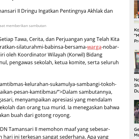
 saat memberikan sambutan
K
“M
tiap Tawa, Cerita, dan Perjuangan yang Telah Kita
Pr
/eratkan-silaturahmi-babinsa-bersama-
warga
-nobar-
Te
Pe
iri oleh Koordinator Wilayah (Korwil) Bidang
da
nul, pengawas sekolah, ketua komite, serta seluruh
Na
nkamtibmas-kelurahan-sukamulya-sambangi-tokoh-
Sh
D
mpaikan-pesan-kamtibmas/”>Dalam sambutannya,
Il
egasari, menyampaikan apresiasi yang mendalam
Ki
k sekolah dan orang tua murid. Ia menegaskan bahwa
akan buah dari gotong royong.
 SDN Tamansari II memohon maaf yang sebesar-
G
M
 hari ini terkesan sangat sederhana. Apa yang