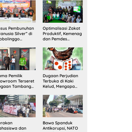
Sita 20 Gram
Barang Bukti
asus Pembunuhan
Optimalisasi Zakat
anusia Silver” di
Produktif, Kemenag
obolinggo
dan Pemdes
rungkap, Dua
Mranggon Lawang
laku Ditangkap
Bentuk Tim
n Satu Buron
Pelaksana
Kampung Zakat
ma Pemilik
Dugaan Perjudian
owroom Terseret
Terbuka di Kaki
ugaan Tambang
Kelud, Mengapa
egal, Penyidikan
Penindakan Belum
ni Jadi Sorotan
Terlihat?
erakan
Bawa Spanduk
ahasiswa dan
Antikorupsi, NATO