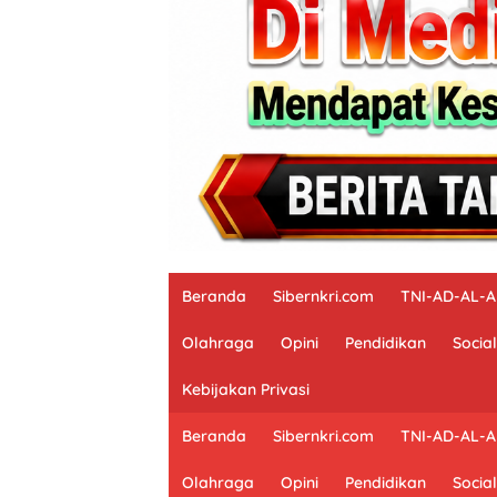
Beranda
Sibernkri.com
TNI-AD-AL-
Olahraga
Opini
Pendidikan
Social
Kebijakan Privasi
Beranda
Sibernkri.com
TNI-AD-AL-
Olahraga
Opini
Pendidikan
Social