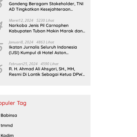
3
Gandeng Beragam Stakeholder, TNI
AD Tingkatkan Kesejahteraan
Masyarakat*
4
Maret12, 2024
5230 Lihat
Narkoba Jenis Pil Carnophen
Kabupaten Tuban Makin Marak dan
Masif;BNN Bersama Polda Jatim
Wajib Tau
5
Januari8, 2024
4863 Lihat
Ikatan Jurnalis Seluruh Indonesia
(IJSI) Kumpul di Hotel Aston
Kabupaten Bojonegoro
6
Februari25, 2024
4590 Lihat
R. H. Ahmad Ali Ahsyari, SH., MH,
Resmi Di Lantik Sebagai Ketua DPW
Barisan Republik Propinsi Jatim
Periode 2024 – 2028
opuler Tag
Babinsa
tmmd
Kodim