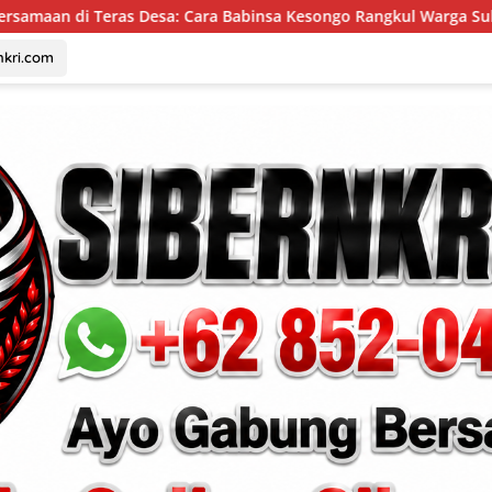
sa: Cara Babinsa Kesongo Rangkul Warga Sukseskan TMMD 129 
nkri.com