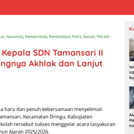
K
ral
,
Nasional
,
Pemerintah
,
Pendidikan
,
Polri
,
Social
,
TNI-AD-
, Kepala SDN Tamansari II
ingnya Akhlak dan Lanjut
W
In
K
Pr
Je
P
Wa
Dr
na haru dan penuh kebersamaan menyelimuti
Ak
Tamansari, Kecamatan Dringu, Kabupaten
P
ekolah tersebut sukses menggelar acara tasyakuran
In
R
ahun Ajaran 2025/2026.