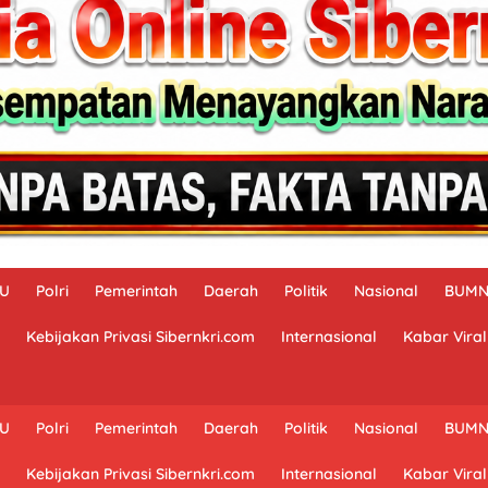
AU
Polri
Pemerintah
Daerah
Politik
Nasional
BUM
Kebijakan Privasi Sibernkri.com
Internasional
Kabar Viral
AU
Polri
Pemerintah
Daerah
Politik
Nasional
BUM
Kebijakan Privasi Sibernkri.com
Internasional
Kabar Viral