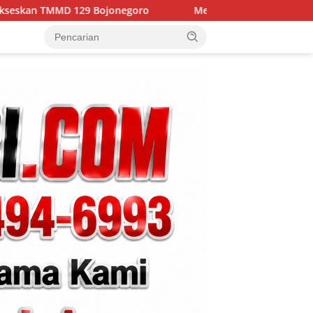
Bojonegoro
Merajut Asa di Dusun Krebet: Satgas TMMD 