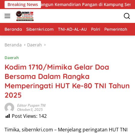
Langsung
angun Kemandirian Pangan di Kampung Sesor
Breaking News
Bukan Sek
ke
konten
Beranda
Sibernkri.com
TNI-AD-AL-AU
Polri
Pemerintah
D
Beranda
Daerah
Daerah
Kodim 1710/Mimika Gelar Doa
Bersama Dalam Rangka
Memperingati HUT Ke-80 TNI Tahun
2025
Editor Puspen TNI
Oktober3, 2025
Post Views:
142
Timika, sibernkri.com – Menjelang peringatan HUT TNI