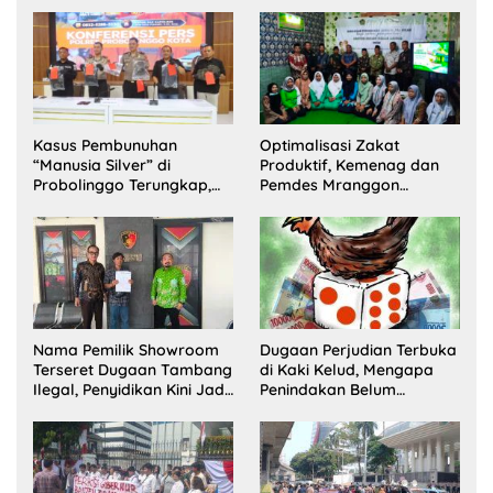
Kasus Pembunuhan
Optimalisasi Zakat
“Manusia Silver” di
Produktif, Kemenag dan
Probolinggo Terungkap,
Pemdes Mranggon
Dua Pelaku Ditangkap dan
Lawang Bentuk Tim
Satu Buron
Pelaksana Kampung
Zakat
Nama Pemilik Showroom
Dugaan Perjudian Terbuka
Terseret Dugaan Tambang
di Kaki Kelud, Mengapa
Ilegal, Penyidikan Kini Jadi
Penindakan Belum
Sorotan
Terlihat?