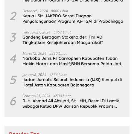
Fee dalam Program P3TGAI Di Sumber , Sukapura
2
Oktober5, 2024
8600 Lihat
Ketua LSM JAKPRO Soroti Dugaan
Penyalahgunaan Program P3-TGAI di Probolinggo
3
Februari27, 2024
5457 Lihat
Gandeng Beragam Stakeholder, TNI AD
Tingkatkan Kesejahteraan Masyarakat*
4
Maret12, 2024
5230 Lihat
Narkoba Jenis Pil Carnophen Kabupaten Tuban
Makin Marak dan Masif;BNN Bersama Polda Jatim
Wajib Tau
5
Januari8, 2024
4864 Lihat
Ikatan Jurnalis Seluruh Indonesia (IJSI) Kumpul di
Hotel Aston Kabupaten Bojonegoro
6
Februari25, 2024
4590 Lihat
R. H. Ahmad Ali Ahsyari, SH., MH, Resmi Di Lantik
Sebagai Ketua DPW Barisan Republik Propinsi
Jatim Periode 2024 – 2028