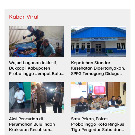
Kabar Viral
Wujud Layanan Inklusif,
Kepatuhan Standar
Dukcapil Kabupaten
Kesehatan Dipertanyakan,
Probolinggo Jemput Bola
SPPG Temayang Diduga
Perekaman e-KTP Warga
Belum Punya SLHS
Disabilitas di Dringu
Aksi Pencurian di
Satu Pekan, Polres
Perumahan Bulu Indah
Probolinggo Kota Ringkus
Kraksaan Resahkan
Tiga Pengedar Sabu dan
Warga
Sita 20 Gram Barang Bukti