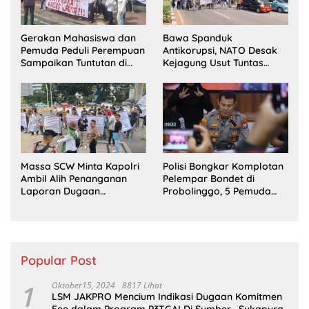
Gerakan Mahasiswa dan
Bawa Spanduk
Pemuda Peduli Perempuan
Antikorupsi, NATO Desak
Sampaikan Tuntutan di
Kejagung Usut Tuntas
Jakarta Pusat
Perkara Eks Jampidsus
Massa SCW Minta Kapolri
Polisi Bongkar Komplotan
Ambil Alih Penanganan
Pelempar Bondet di
Laporan Dugaan
Probolinggo, 5 Pemuda
Penyerobotan Tanah di
Ditangkap
Sumsel
Popular Post
1
Oktober15, 2024
8817 Lihat
LSM JAKPRO Mencium Indikasi Dugaan Komitmen