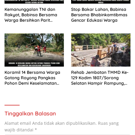
Kemanunggalan TNI dan
Stop Bakar Lahan, Babinsa
Rakyat, Babinsa Bersama
Bersama Bhabinkamtibmas
Warga Bersihkan Parit
Gencar Edukasi Warga
Secara Gotong Royong
Koramil 14 Bersama Warga
Rehab Jembatan TMMD Ke-
Gotong Royong Pangkas
129 Kodim 1807/Sorong
Pohon Demi Keselamatan
Selatan Hampir Rampung,
dan Kebersihan Lingkungan
Perkuat Akses dan
Tingkatkan Mobilitas Warga
Kampung Sesor
Tinggalkan Balasan
Alamat email Anda tidak akan dipublikasikan.
Ruas yang
wajib ditandai
*