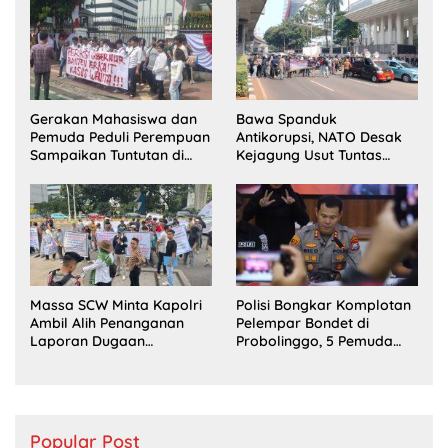
Gerakan Mahasiswa dan
Bawa Spanduk
Pemuda Peduli Perempuan
Antikorupsi, NATO Desak
Sampaikan Tuntutan di
Kejagung Usut Tuntas
Jakarta Pusat
Perkara Eks Jampidsus
Massa SCW Minta Kapolri
Polisi Bongkar Komplotan
Ambil Alih Penanganan
Pelempar Bondet di
Laporan Dugaan
Probolinggo, 5 Pemuda
Penyerobotan Tanah di
Ditangkap
Sumsel
Popular Post