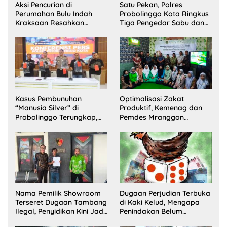
Aksi Pencurian di
Satu Pekan, Polres
Perumahan Bulu Indah
Probolinggo Kota Ringkus
Kraksaan Resahkan
Tiga Pengedar Sabu dan
Warga
Sita 20 Gram Barang Bukti
Kasus Pembunuhan
Optimalisasi Zakat
“Manusia Silver” di
Produktif, Kemenag dan
Probolinggo Terungkap,
Pemdes Mranggon
Dua Pelaku Ditangkap dan
Lawang Bentuk Tim
Satu Buron
Pelaksana Kampung
Zakat
Nama Pemilik Showroom
Dugaan Perjudian Terbuka
Terseret Dugaan Tambang
di Kaki Kelud, Mengapa
Ilegal, Penyidikan Kini Jadi
Penindakan Belum
Sorotan
Terlihat?