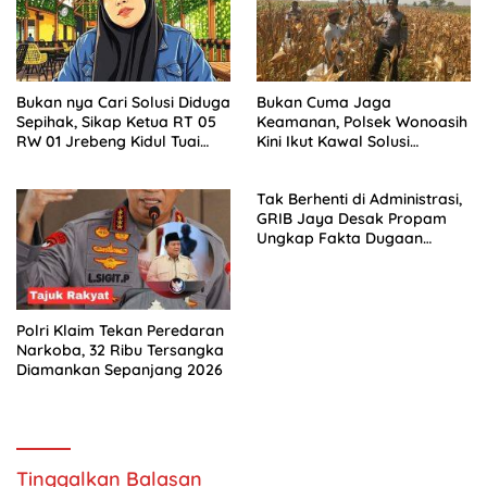
Bukan nya Cari Solusi Diduga
Bukan Cuma Jaga
Sepihak, Sikap Ketua RT 05
Keamanan, Polsek Wonoasih
RW 01 Jrebeng Kidul Tuai
Kini Ikut Kawal Solusi
Sorotan Warga
Pertanian Warga
Tak Berhenti di Administrasi,
GRIB Jaya Desak Propam
Ungkap Fakta Dugaan
Penyalahgunaan Wewenang
Polri Klaim Tekan Peredaran
Narkoba, 32 Ribu Tersangka
Diamankan Sepanjang 2026
Tinggalkan Balasan