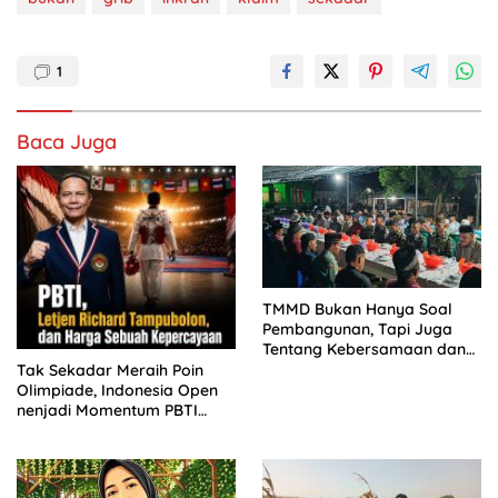
1
Baca Juga
TMMD Bukan Hanya Soal
Pembangunan, Tapi Juga
Tentang Kebersamaan dan
Kekeluargaan
Tak Sekadar Meraih Poin
Olimpiade, Indonesia Open
nenjadi Momentum PBTI
Membangun Legacy
Taekwondo Indonesia