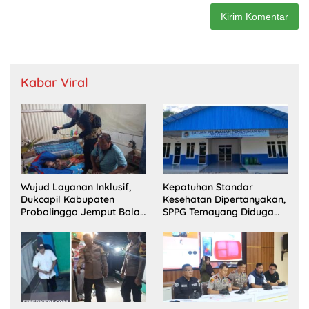
Kabar Viral
Wujud Layanan Inklusif,
Kepatuhan Standar
Dukcapil Kabupaten
Kesehatan Dipertanyakan,
Probolinggo Jemput Bola
SPPG Temayang Diduga
Perekaman e-KTP Warga
Belum Punya SLHS
Disabilitas di Dringu