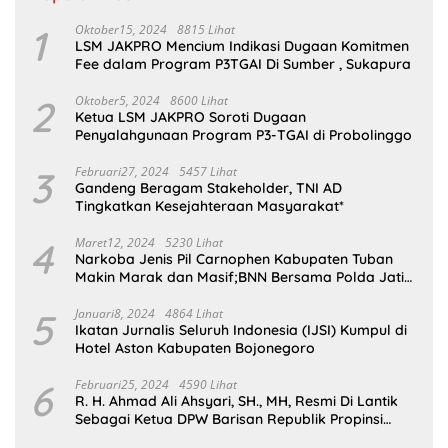
1
Oktober15, 2024
8815 Lihat
LSM JAKPRO Mencium Indikasi Dugaan Komitmen
Fee dalam Program P3TGAI Di Sumber , Sukapura
2
Oktober5, 2024
8600 Lihat
Ketua LSM JAKPRO Soroti Dugaan
Penyalahgunaan Program P3-TGAI di Probolinggo
3
Februari27, 2024
5457 Lihat
Gandeng Beragam Stakeholder, TNI AD
Tingkatkan Kesejahteraan Masyarakat*
4
Maret12, 2024
5230 Lihat
Narkoba Jenis Pil Carnophen Kabupaten Tuban
Makin Marak dan Masif;BNN Bersama Polda Jatim
Wajib Tau
5
Januari8, 2024
4864 Lihat
Ikatan Jurnalis Seluruh Indonesia (IJSI) Kumpul di
Hotel Aston Kabupaten Bojonegoro
6
Februari25, 2024
4590 Lihat
R. H. Ahmad Ali Ahsyari, SH., MH, Resmi Di Lantik
Sebagai Ketua DPW Barisan Republik Propinsi
Jatim Periode 2024 – 2028