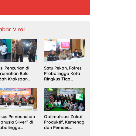
abar Viral
si Pencurian di
Satu Pekan, Polres
erumahan Bulu
Probolinggo Kota
dah Kraksaan
Ringkus Tiga
esahkan Warga
Pengedar Sabu dan
Sita 20 Gram
Barang Bukti
asus Pembunuhan
Optimalisasi Zakat
anusia Silver” di
Produktif, Kemenag
obolinggo
dan Pemdes
rungkap, Dua
Mranggon Lawang