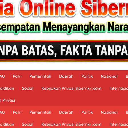
-AU
Polri
Pemerintah
Daerah
Politik
Nasional
didikan
Social
Kebijakan Privasi Sibernkri.com
Internasi
 Privasi
-AU
Polri
Pemerintah
Daerah
Politik
Nasional
didikan
Social
Kebijakan Privasi Sibernkri.com
Internasi