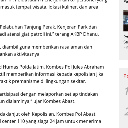
P
rmasuk tempat wisata, lokasi kuliner, dan area
L
P
Ta
elabuhan Tanjung Perak, Kenjeran Park dan
di atensi giat patroli ini,” terang AKBP Dhanu.
Pa
Se
t diambil guna memberikan rasa aman dan
Fi
In
nkan aktivitasnya.
hi
Pe
id Humas Polda Jatim, Kombes Pol Jules Abraham
if memberikan informasi kepada kepolisian jika
P
ktik premanisme di lingkungan sekitar.
1
rtisipasi dengan melaporkan setiap tindakan
n dialaminya,” ujar Kombes Abast.
aklanjut oleh Kepolisian, Kombes Pol Abast
 center 110 yang siaga 24 jam untuk menerima