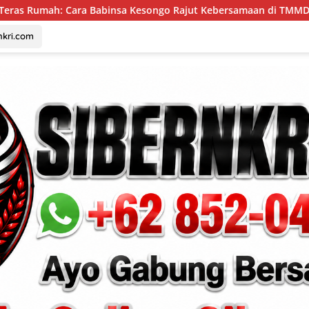
a Kesongo Rajut Kebersamaan di TMMD 129 Bojonegoro
K
nkri.com