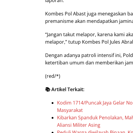
laporan.
Kombes Pol Abast juga menegaskan ba
premanisme akan mendapatkan jamina
“Jangan takut melapor, karena kami a
melapor,” tutup Kombes Pol Jules Abr
Dengan adanya patroli intensif ini, 
ketertiban umum dan memberikan jami
(red/*)
📚 Artikel Terkait:
Kodim 1714/Puncak Jaya Gelar No
Masyarakat
Kibarkan Spanduk Penolakan, Mah
Aliansi Militer Asing
Peduli Warga diwilayah Binaan, K