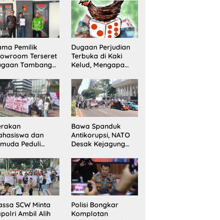
laku Ditangkap
Bentuk Tim
n Satu Buron
Pelaksana
Kampung Zakat
ma Pemilik
Dugaan Perjudian
owroom Terseret
Terbuka di Kaki
ugaan Tambang
Kelud, Mengapa
egal, Penyidikan
Penindakan Belum
ni Jadi Sorotan
Terlihat?
erakan
Bawa Spanduk
ahasiswa dan
Antikorupsi, NATO
muda Peduli
Desak Kejagung
erempuan
Usut Tuntas Perkara
ampaikan
Eks Jampidsus
ntutan di Jakarta
sat
assa SCW Minta
Polisi Bongkar
polri Ambil Alih
Komplotan