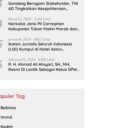
3
Gandeng Beragam Stakeholder, TNI
AD Tingkatkan Kesejahteraan
Masyarakat*
4
Maret12, 2024
5230 Lihat
Narkoba Jenis Pil Carnophen
Kabupaten Tuban Makin Marak dan
Masif;BNN Bersama Polda Jatim
Wajib Tau
5
Januari8, 2024
4863 Lihat
Ikatan Jurnalis Seluruh Indonesia
(IJSI) Kumpul di Hotel Aston
Kabupaten Bojonegoro
6
Februari25, 2024
4590 Lihat
R. H. Ahmad Ali Ahsyari, SH., MH,
Resmi Di Lantik Sebagai Ketua DPW
Barisan Republik Propinsi Jatim
Periode 2024 – 2028
opuler Tag
Babinsa
tmmd
Kodim