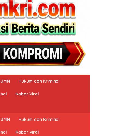
BUMN
Hukum dan Kriminal
onal
Kabar Viral
BUMN
Hukum dan Kriminal
onal
Kabar Viral