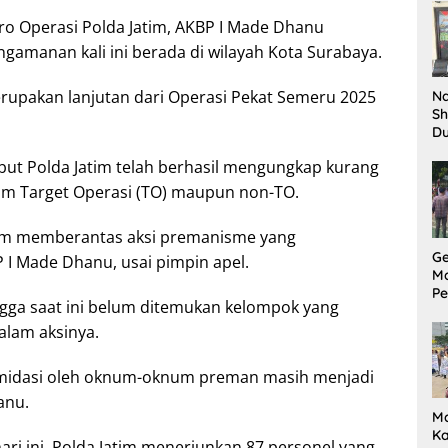
Pe
ro Operasi Polda Jatim, AKBP I Made Dhanu
da
amanan kali ini berada di wilayah Kota Surabaya.
rupakan lanjutan dari Operasi Pekat Semeru 2025
Na
Sh
D
Il
but Polda Jatim telah berhasil mengungkap kurang
Ki
lam Target Operasi (TO) maupun non-TO.
lam memberantas aksi premanisme yang
G
I Made Dhanu, usai pimpin apel.
M
Pe
a saat ini belum ditemukan kelompok yang
P
S
lam aksinya.
Tu
Pu
timidasi oleh oknum-oknum preman masih menjadi
anu.
M
Ka
ari ini, Polda Jatim menerjunkan 87 personel yang