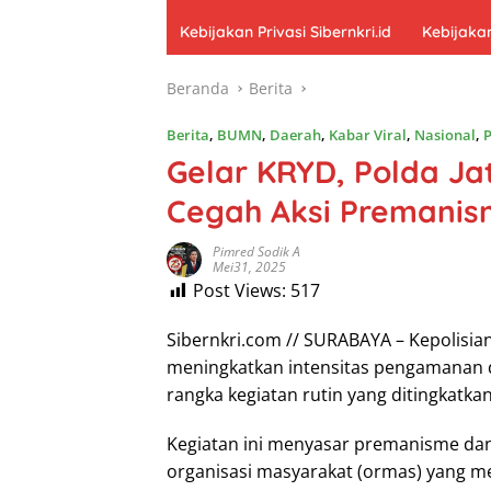
Kebijakan Privasi Sibernkri.id
Kebijakan
Beranda
Berita
Berita
,
BUMN
,
Daerah
,
Kabar Viral
,
Nasional
,
Gelar KRYD, Polda Jat
Cegah Aksi Premani
Pimred Sodik A
Mei31, 2025
Post Views:
517
Sibernkri.com // SURABAYA – Kepolisia
meningkatkan intensitas pengamanan d
rangka kegiatan rutin yang ditingkatka
Kegiatan ini menyasar premanisme 
organisasi masyarakat (ormas) yang m