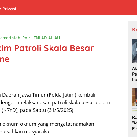
 Privasi
K
Pemerintah
,
Polri
,
TNI-AD-AL-AU
im Patroli Skala Besar
sme
Ak
P
In
R
n Daerah Jawa Timur (Polda Jatim) kembali
engan melaksanakan patroli skala besar dalam
n (KRYD), pada Sabtu (31/5/2025).
K
“M
dan oknum-oknum yang mengatasnamakan
Pr
eresahkan masyarakat.
Te