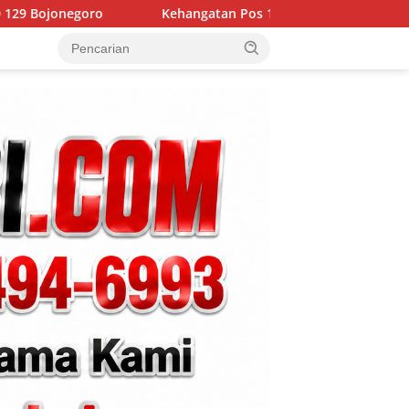
ehangatan Pos 1 Kesongo: Ketika Satgas TMMD 129 Bojonegoro 