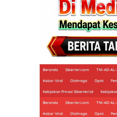
Beranda
Sibernkri.com
TNI-AD-AL
Kabar Viral
Olahraga
Opini
Pen
Kebijakan Privasi Sibernkri.id
Kebijakan
Beranda
Sibernkri.com
TNI-AD-AL
Kabar Viral
Olahraga
Opini
Pen