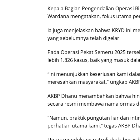
Kepala Bagian Pengendalian Operasi Bi
Wardana mengatakan, fokus utama peng
Ia juga menjelaskan bahwa KRYD ini me
yang sebelumnya telah digelar.
Pada Operasi Pekat Semeru 2025 terse
lebih 1.826 kasus, baik yang masuk da
“Ini menunjukkan keseriusan kami da
meresahkan masyarakat,” ungkap AKBP 
AKBP Dhanu menambahkan bahwa hingg
secara resmi membawa nama ormas da
“Namun, praktik pungutan liar dan in
perhatian utama kami,” tegas AKBP Dh
Untuk mendukung patroli skala besar h