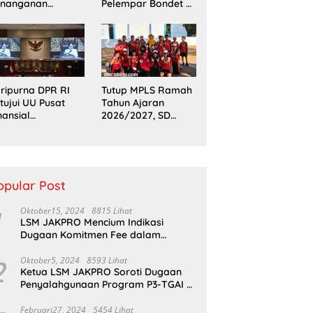
enanganan
Pelempar Bondet di
aporan Dugaan
Probolinggo, 5
enyerobotan
Pemuda Ditangkap
nah di Sumsel
ripurna DPR RI
Tutup MPLS Ramah
tujui UU Pusat
Tahun Ajaran
nansial
2026/2027, SD
ternasional
Negeri Tamansari II
ngga Kerja Sama
Gelar Outing Class
rtahanan
Seru di Pantai
Bentar
opular Post
Oktober15, 2024
8815 Lihat
LSM JAKPRO Mencium Indikasi
Dugaan Komitmen Fee dalam
Program P3TGAI Di Sumber ,
Sukapura
2
Oktober5, 2024
8593 Lihat
Ketua LSM JAKPRO Soroti Dugaan
Penyalahgunaan Program P3-TGAI di
Probolinggo
Februari27, 2024
5454 Lihat