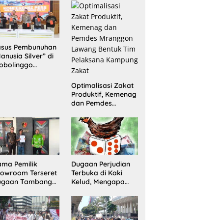
Sita 20 Gram
Barang Bukti
asus Pembunuhan
anusia Silver” di
obolinggo
rungkap, Dua
laku Ditangkap
Optimalisasi Zakat
n Satu Buron
Produktif, Kemenag
dan Pemdes
Mranggon Lawang
Bentuk Tim
Pelaksana
Kampung Zakat
ma Pemilik
Dugaan Perjudian
owroom Terseret
Terbuka di Kaki
ugaan Tambang
Kelud, Mengapa
egal, Penyidikan
Penindakan Belum
ni Jadi Sorotan
Terlihat?