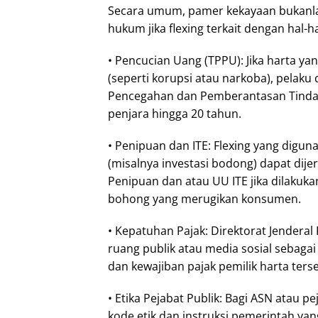
Secara umum, pamer kekayaan bukanla
hukum jika flexing terkait dengan hal-ha
• Pencucian Uang (TPPU): Jika harta ya
(seperti korupsi atau narkoba), pelaku
Pencegahan dan Pemberantasan Tinda
penjara hingga 20 tahun.
• Penipuan dan ITE: Flexing yang digu
(misalnya investasi bodong) dapat dije
Penipuan dan atau UU ITE jika dilakuk
bohong yang merugikan konsumen.
• Kepatuhan Pajak: Direktorat Jenderal
ruang publik atau media sosial sebag
dan kewajiban pajak pemilik harta ters
• Etika Pejabat Publik: Bagi ASN atau
kode etik dan instruksi pemerintah ya