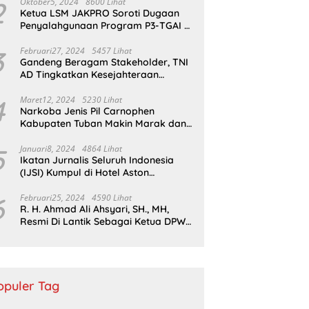
Sukapura
2
Oktober5, 2024
8600 Lihat
Ketua LSM JAKPRO Soroti Dugaan
Penyalahgunaan Program P3-TGAI di
Probolinggo
3
Februari27, 2024
5457 Lihat
Gandeng Beragam Stakeholder, TNI
AD Tingkatkan Kesejahteraan
Masyarakat*
4
Maret12, 2024
5230 Lihat
Narkoba Jenis Pil Carnophen
Kabupaten Tuban Makin Marak dan
Masif;BNN Bersama Polda Jatim
Wajib Tau
5
Januari8, 2024
4864 Lihat
Ikatan Jurnalis Seluruh Indonesia
(IJSI) Kumpul di Hotel Aston
Kabupaten Bojonegoro
6
Februari25, 2024
4590 Lihat
R. H. Ahmad Ali Ahsyari, SH., MH,
Resmi Di Lantik Sebagai Ketua DPW
Barisan Republik Propinsi Jatim
Periode 2024 – 2028
opuler Tag