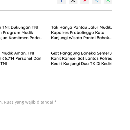
 TNI: Dukungan TNI
Tak Hanya Pantau Jalur Mudik,
m Program Mudik
Kapolres Probolinggo Kota
Wujud Komitmen Pada
Kunjungi Wisata Pantai Bahak
ngan Rakyat
di Libur Lebaran 2025
 Mudik Aman, TNI
Giat Panggung Boneka Semeru
 66.714 Personel Dan
Kanit Kamsel Sat Lantas Polres
 TNI
Kediri Kunjungi Dua TK Di Kediri
n.
Ruas yang wajib ditandai
*