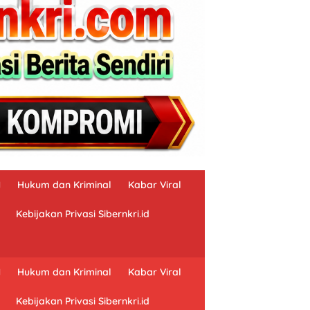
N
Hukum dan Kriminal
Kabar Viral
Kebijakan Privasi Sibernkri.id
N
Hukum dan Kriminal
Kabar Viral
Kebijakan Privasi Sibernkri.id