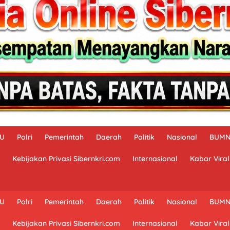
AU
Polri
Pemerintah
Daerah
Politik
Nasional
BUM
Kebijakan Privasi Sibernkri.com
Internasional
Kabar Viral
AU
Polri
Pemerintah
Daerah
Politik
Nasional
BUM
Kebijakan Privasi Sibernkri.com
Internasional
Kabar Viral