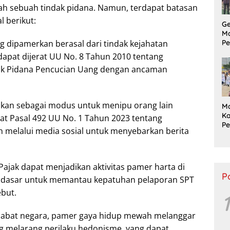
h sebuah tindak pidana. Namun, terdapat batasan
l berikut:
G
M
Pe
ng dipamerkan berasal dari tindak kejahatan
P
 dapat dijerat UU No. 8 Tahun 2010 tentang
S
k Pidana Pencucian Uang dengan ancaman
Tu
Pu
nakan sebagai modus untuk menipu orang lain
M
Ka
rat Pasal 492 UU No. 1 Tahun 2023 tentang
P
an melalui media sosial untuk menyebarkan berita
L
P
Ta
 Pajak dapat menjadikan aktivitas pamer harta di
P
ai dasar untuk memantau kepatuhan pelaporan SPT
ebut.
1
 pejabat negara, pamer gaya hidup mewah melanggar
ng melarang perilaku hedonisme, yang dapat