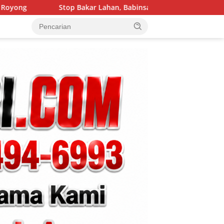
ar Lahan, Babinsa Bersama Bhabinkamtibmas Gencar Edukasi Wa