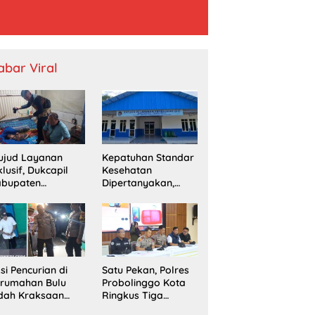
abar Viral
ujud Layanan
Kepatuhan Standar
klusif, Dukcapil
Kesehatan
abupaten
Dipertanyakan,
obolinggo
SPPG Temayang
mput Bola
Diduga Belum
erekaman e-KTP
Punya SLHS
rga Disabilitas di
ingu
si Pencurian di
Satu Pekan, Polres
erumahan Bulu
Probolinggo Kota
dah Kraksaan
Ringkus Tiga
esahkan Warga
Pengedar Sabu dan