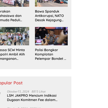
erakan
Bawa Spanduk
ahasiswa dan
Antikorupsi, NATO
muda Peduli
Desak Kejagung
erempuan
Usut Tuntas Perkara
ampaikan
Eks Jampidsus
ntutan di Jakarta
sat
assa SCW Minta
Polisi Bongkar
polri Ambil Alih
Komplotan
enanganan
Pelempar Bondet di
aporan Dugaan
Probolinggo, 5
enyerobotan
Pemuda Ditangkap
nah di Sumsel
opular Post
Oktober15, 2024
8815 Lihat
LSM JAKPRO Mencium Indikasi
Dugaan Komitmen Fee dalam
Program P3TGAI Di Sumber ,