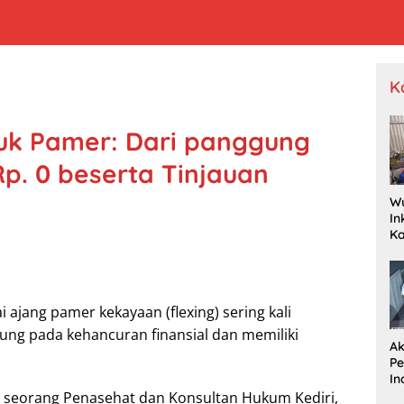
K
uk Pamer: Dari panggung
Rp. 0 beserta Tinjauan
W
In
K
Pr
Je
P
Wa
ajang pamer kekayaan (flexing) sering kali
Dr
ung pada kehancuran finansial dan memiliki
Ak
P
In
R
i seorang Penasehat dan Konsultan Hukum Kediri,