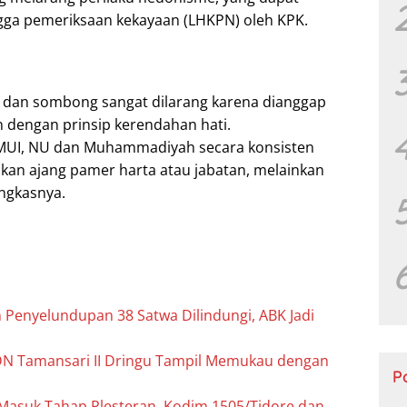
ngga pemeriksaan kekayaan (LHKPN) oleh KPK.
ya) dan sombong sangat dilarang karena dianggap
n dengan prinsip kerendahan hati.
i MUI, NU dan Muhammadiyah secara konsisten
adikan ajang pamer harta atau jabatan, melainkan
ngkasnya.
 Penyelundupan 38 Satwa Dilindungi, ABK Jadi
DN Tamansari II Dringu Tampil Memukau dengan
P
suk Tahap Plesteran, Kodim 1505/Tidore dan