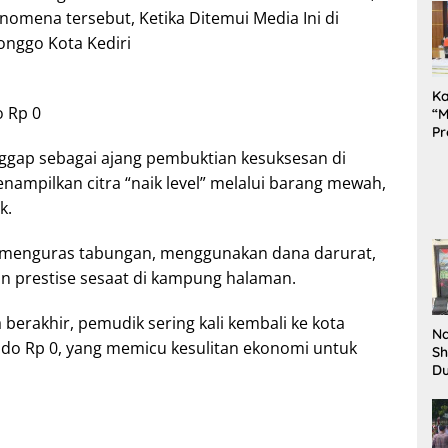
omena tersebut, Ketika Ditemui Media Ini di
onggo Kota Kediri
K
o Rp 0
“M
Pr
Te
anggap sebagai ajang pembuktian kesuksesan di
Pe
ampilkan citra “naik level” melalui barang mewah,
da
k.
a menguras tabungan, menggunakan dana darurat,
 prestise sesaat di kampung halaman.
a berakhir, pemudik sering kali kembali ke kota
Na
aldo Rp 0, yang memicu kesulitan ekonomi untuk
Sh
D
Il
Ki