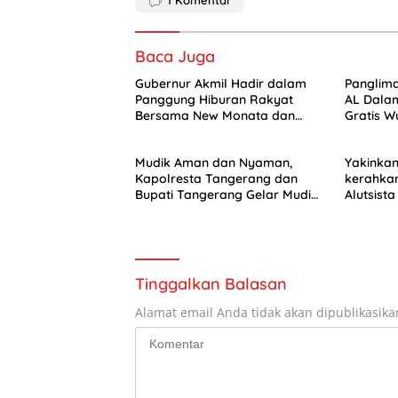
1
Komentar
Baca Juga
Gubernur Akmil Hadir dalam
Panglima
Panggung Hiburan Rakyat
AL Dala
Bersama New Monata dan
Gratis 
Dewi Perssik Meriahkan HUT
Kepenti
ke-68 Akmil
Mudik Aman dan Nyaman,
Yakinkan
Kapolresta Tangerang dan
kerahkan
Bupati Tangerang Gelar Mudik
Alutsista
Gratis 2025
Tinggalkan Balasan
Alamat email Anda tidak akan dipublikasika