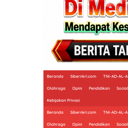
Beranda
Sibernkri.com
TNI-AD-AL-
Olahraga
Opini
Pendidikan
Social
Kebijakan Privasi
Beranda
Sibernkri.com
TNI-AD-AL-
Olahraga
Opini
Pendidikan
Social