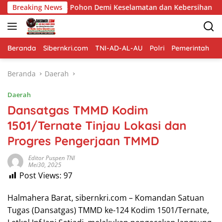
Langsung
 Pangkas Pohon Demi Keselamatan dan Kebersihan Lingkungan
Breaking News
ke
konten
Beranda
Sibernkri.com
TNI-AD-AL-AU
Polri
Pemerintah
D
Beranda
Daerah
Daerah
Dansatgas TMMD Kodim
1501/Ternate Tinjau Lokasi dan
Progres Pengerjaan TMMD
Editor Puspen TNI
Mei30, 2025
Post Views:
97
Halmahera Barat, sibernkri.com – Komandan Satuan
Tugas (Dansatgas) TMMD ke-124 Kodim 1501/Ternate,