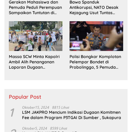
Gerakan Mahasiswa dan
Bawa Spanduk
Pemuda Peduli Perempuan
Antikorupsi, NATO Desak
Sampaikan Tuntutan di
Kejagung Usut Tuntas
Jakarta Pusat
Perkara Eks Jampidsus
Massa SCW Minta Kapolri
Polisi Bongkar Komplotan
Ambil Alih Penanganan
Pelempar Bondet di
Laporan Dugaan
Probolinggo, 5 Pemuda
Penyerobotan Tanah di
Ditangkap
Sumsel
Popular Post
1
Oktober15, 2024
8815 Lihat
LSM JAKPRO Mencium Indikasi Dugaan Komitmen
Fee dalam Program P3TGAI Di Sumber , Sukapura
Oktober5, 2024
8599 Lihat