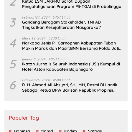
2
Ketua LSM JAKPRO Soroti Dugaan
Penyalahgunaan Program P3-TGAI di Probolinggo
3
Februari27, 2024
5457 Lihat
Gandeng Beragam Stakeholder, TNI AD
Tingkatkan Kesejahteraan Masyarakat*
4
Maret12, 2024
5230 Lihat
Narkoba Jenis Pil Carnophen Kabupaten Tuban
Makin Marak dan Masif;BNN Bersama Polda Jatim
Wajib Tau
5
Januari8, 2024
4863 Lihat
Ikatan Jurnalis Seluruh Indonesia (IJSI) Kumpul di
Hotel Aston Kabupaten Bojonegoro
6
Februari25, 2024
4590 Lihat
R. H. Ahmad Ali Ahsyari, SH., MH, Resmi Di Lantik
Sebagai Ketua DPW Barisan Republik Propinsi
Jatim Periode 2024 – 2028
Populer Tag
Babinsa
tmmd
Kodim
Satgas