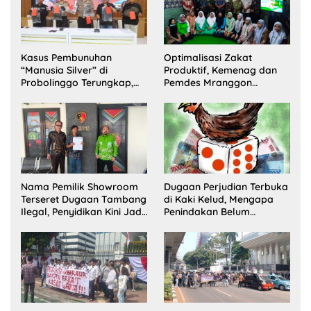
Kasus Pembunuhan
Optimalisasi Zakat
“Manusia Silver” di
Produktif, Kemenag dan
Probolinggo Terungkap,
Pemdes Mranggon
Dua Pelaku Ditangkap dan
Lawang Bentuk Tim
Satu Buron
Pelaksana Kampung
Zakat
Nama Pemilik Showroom
Dugaan Perjudian Terbuka
Terseret Dugaan Tambang
di Kaki Kelud, Mengapa
Ilegal, Penyidikan Kini Jadi
Penindakan Belum
Sorotan
Terlihat?