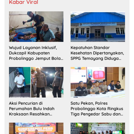
Kabar Viral
Wujud Layanan Inklusif,
Kepatuhan Standar
Dukcapil Kabupaten
Kesehatan Dipertanyakan,
Probolinggo Jemput Bola
SPPG Temayang Diduga
Perekaman e-KTP Warga
Belum Punya SLHS
Disabilitas di Dringu
Aksi Pencurian di
Satu Pekan, Polres
Perumahan Bulu Indah
Probolinggo Kota Ringkus
Kraksaan Resahkan
Tiga Pengedar Sabu dan
Warga
Sita 20 Gram Barang Bukti