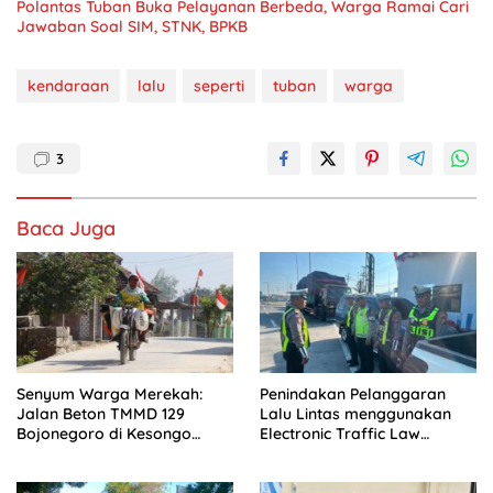
Polantas Tuban Buka Pelayanan Berbeda, Warga Ramai Cari
Jawaban Soal SIM, STNK, BPKB
kendaraan
lalu
seperti
tuban
warga
3
Baca Juga
Senyum Warga Merekah:
Penindakan Pelanggaran
Jalan Beton TMMD 129
Lalu Lintas menggunakan
Bojonegoro di Kesongo
Electronic Traffic Law
Terwujud
Enforcement (ETLE)
Handheld Di Pos Leces