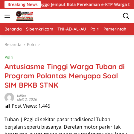
Langsung
ggo Jemput Bola Perekaman e-KTP Warga Disabilitas di Dringu
Breaking News
ke
konten
Beranda
Sibernkri.com
TNI-AD-AL-AU
Polri
Pemerintah
D
Beranda
Polri
Polri
Antusiasme Tinggi Warga Tuban di
Program Polantas Menyapa Soal
SIM BPKB STNK
Editor
Mei12, 2026
Post Views:
1,445
Tuban | Pagi di sekitar pasar tradisional Tuban
berjalan seperti biasanya. Deretan motor parkir tak