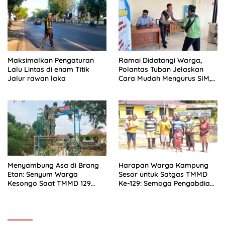
Maksimalkan Pengaturan
Ramai Didatangi Warga,
Lalu Lintas di enam Titik
Polantas Tuban Jelaskan
Jalur rawan laka
Cara Mudah Mengurus SIM,
STNK, BPKB
Menyambung Asa di Brang
Harapan Warga Kampung
Etan: Senyum Warga
Sesor untuk Satgas TMMD
Kesongo Saat TMMD 129
Ke-129: Semoga Pengabdian
Bojonegoro Bangun
TNI Terus Hadir Membangun
Jembatan Impian
Negeri