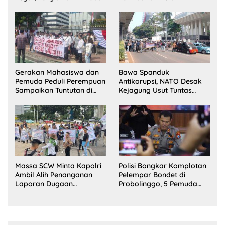
Sorotan
Terlihat?
Gerakan Mahasiswa dan
Bawa Spanduk
Pemuda Peduli Perempuan
Antikorupsi, NATO Desak
Sampaikan Tuntutan di
Kejagung Usut Tuntas
Jakarta Pusat
Perkara Eks Jampidsus
Massa SCW Minta Kapolri
Polisi Bongkar Komplotan
Ambil Alih Penanganan
Pelempar Bondet di
Laporan Dugaan
Probolinggo, 5 Pemuda
Penyerobotan Tanah di
Ditangkap
Sumsel