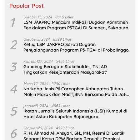
Popular Post
1
Oktober15, 2024
8815 Lihat
LSM JAKPRO Mencium Indikasi Dugaan Komitmen
Fee dalam Program P3TGAI Di Sumber , Sukapura
2
Oktober5, 2024
8599 Lihat
Ketua LSM JAKPRO Soroti Dugaan
Penyalahgunaan Program P3-TGAI di Probolinggo
3
Februari27, 2024
5456 Lihat
Gandeng Beragam Stakeholder, TNI AD
Tingkatkan Kesejahteraan Masyarakat*
4
Maret12, 2024
5230 Lihat
Narkoba Jenis Pil Carnophen Kabupaten Tuban
Makin Marak dan Masif;BNN Bersama Polda Jatim
Wajib Tau
5
Januari8, 2024
4863 Lihat
Ikatan Jurnalis Seluruh Indonesia (IJSI) Kumpul di
Hotel Aston Kabupaten Bojonegoro
6
Februari25, 2024
4590 Lihat
R. H. Ahmad Ali Ahsyari, SH., MH, Resmi Di Lantik
Sebagai Ketua DPW Barisan Republik Propinsi