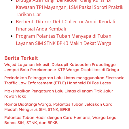
Diduga Ada Pungli Berkedok “Uang Kursi” Di
Kawasan TPI Mayangan, LSM Paskal Soroti Praktik
Tarikan Liar
Berhenti Diteror Debt Collector Ambil Kendali
Finansial Anda Kembali
Program Polantas Tuban Menyapa di Tuban,
Layanan SIM STNK BPKB Makin Dekat Warga
Berita Terkait
Wujud Layanan Inklusif, Dukcapil Kabupaten Probolinggo
Jemput Bola Perekaman e-KTP Warga Disabilitas di Dringu
Penindakan Pelanggaran Lalu Lintas menggunakan Electronic
Traffic Law Enforcement (ETLE) Handheld Di Pos Leces
Maksimalkan Pengaturan Lalu Lintas di enam Titik Jalur
rawan laka
Ramai Didatangi Warga, Polantas Tuban Jelaskan Cara
Mudah Mengurus SIM, STNK, BPKB
Polantas Tuban Hadir dengan Cara Humanis, Warga Lega
Bahas SIM, STNK, dan BPKB