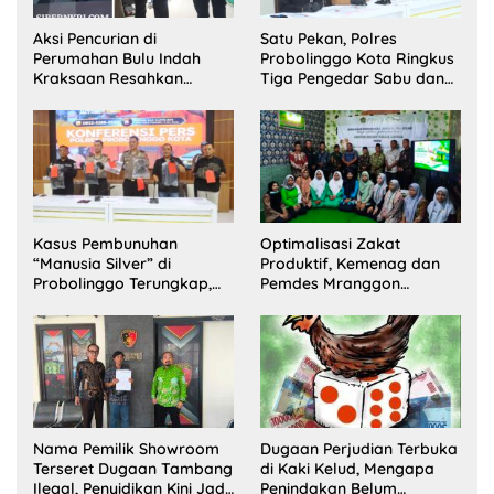
Aksi Pencurian di
Satu Pekan, Polres
Perumahan Bulu Indah
Probolinggo Kota Ringkus
Kraksaan Resahkan
Tiga Pengedar Sabu dan
Warga
Sita 20 Gram Barang Bukti
Kasus Pembunuhan
Optimalisasi Zakat
“Manusia Silver” di
Produktif, Kemenag dan
Probolinggo Terungkap,
Pemdes Mranggon
Dua Pelaku Ditangkap dan
Lawang Bentuk Tim
Satu Buron
Pelaksana Kampung
Zakat
Nama Pemilik Showroom
Dugaan Perjudian Terbuka
Terseret Dugaan Tambang
di Kaki Kelud, Mengapa
Ilegal, Penyidikan Kini Jadi
Penindakan Belum