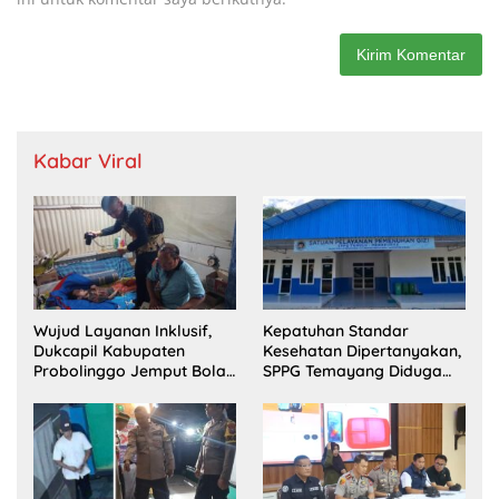
Kabar Viral
Wujud Layanan Inklusif,
Kepatuhan Standar
Dukcapil Kabupaten
Kesehatan Dipertanyakan,
Probolinggo Jemput Bola
SPPG Temayang Diduga
Perekaman e-KTP Warga
Belum Punya SLHS
Disabilitas di Dringu