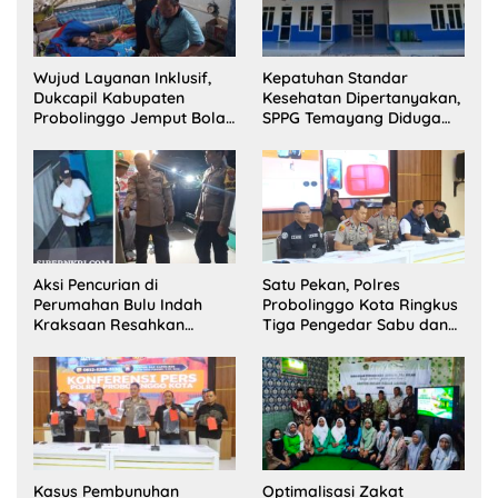
Wujud Layanan Inklusif,
Kepatuhan Standar
Dukcapil Kabupaten
Kesehatan Dipertanyakan,
Probolinggo Jemput Bola
SPPG Temayang Diduga
Perekaman e-KTP Warga
Belum Punya SLHS
Disabilitas di Dringu
Aksi Pencurian di
Satu Pekan, Polres
Perumahan Bulu Indah
Probolinggo Kota Ringkus
Kraksaan Resahkan
Tiga Pengedar Sabu dan
Warga
Sita 20 Gram Barang Bukti
Kasus Pembunuhan
Optimalisasi Zakat