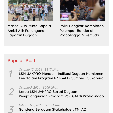
Massa SCW Minta Kapolri
Polisi Bongkar Komplotan
Ambil Alih Penanganan
Pelempar Bondet di
Laporan Dugaan
Probolinggo, 5 Pemuda
Penyerobotan Tanah di
Ditangkap
Sumsel
Popular Post
1
Oktober15, 2024
8817 Lihat
LSM JAKPRO Mencium Indikasi Dugaan Komitmen
Fee dalam Program P3TGAI Di Sumber , Sukapura
2
Oktober5, 2024
8600 Lihat
Ketua LSM JAKPRO Soroti Dugaan
Penyalahgunaan Program P3-TGAI di Probolinggo
3
Februari27, 2024
5457 Lihat
Gandeng Beragam Stakeholder, TNI AD