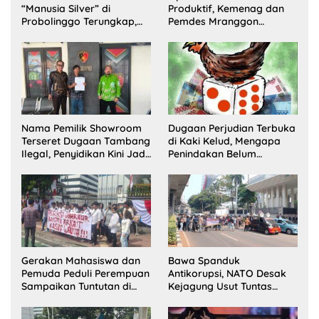
“Manusia Silver” di
Produktif, Kemenag dan
Probolinggo Terungkap,
Pemdes Mranggon
Dua Pelaku Ditangkap dan
Lawang Bentuk Tim
Satu Buron
Pelaksana Kampung
Zakat
Nama Pemilik Showroom
Dugaan Perjudian Terbuka
Terseret Dugaan Tambang
di Kaki Kelud, Mengapa
Ilegal, Penyidikan Kini Jadi
Penindakan Belum
Sorotan
Terlihat?
Gerakan Mahasiswa dan
Bawa Spanduk
Pemuda Peduli Perempuan
Antikorupsi, NATO Desak
Sampaikan Tuntutan di
Kejagung Usut Tuntas
Jakarta Pusat
Perkara Eks Jampidsus