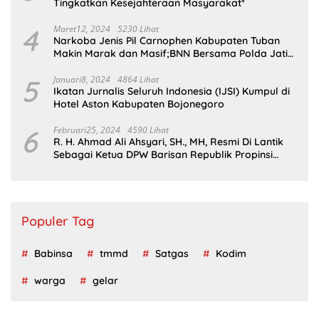
Tingkatkan Kesejahteraan Masyarakat*
4
Maret12, 2024
5230 Lihat
Narkoba Jenis Pil Carnophen Kabupaten Tuban
Makin Marak dan Masif;BNN Bersama Polda Jatim
Wajib Tau
5
Januari8, 2024
4864 Lihat
Ikatan Jurnalis Seluruh Indonesia (IJSI) Kumpul di
Hotel Aston Kabupaten Bojonegoro
6
Februari25, 2024
4590 Lihat
R. H. Ahmad Ali Ahsyari, SH., MH, Resmi Di Lantik
Sebagai Ketua DPW Barisan Republik Propinsi
Jatim Periode 2024 – 2028
Populer Tag
Babinsa
tmmd
Satgas
Kodim
warga
gelar