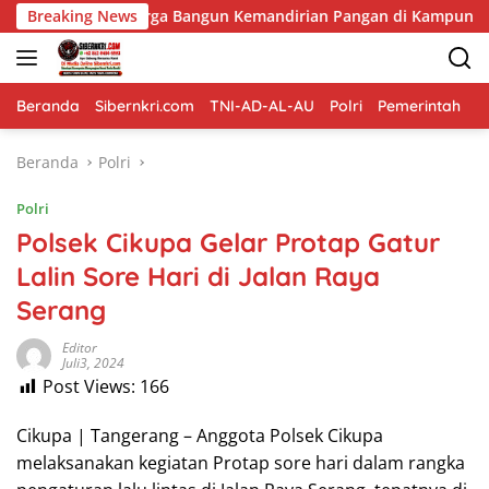
Langsung
arga Bangun Kemandirian Pangan di Kampung Sesor
Breaking News
Buk
ke
konten
Beranda
Sibernkri.com
TNI-AD-AL-AU
Polri
Pemerintah
D
Beranda
Polri
Polri
Polsek Cikupa Gelar Protap Gatur
Lalin Sore Hari di Jalan Raya
Serang
Editor
Juli3, 2024
Post Views:
166
Cikupa | Tangerang – Anggota Polsek Cikupa
melaksanakan kegiatan Protap sore hari dalam rangka