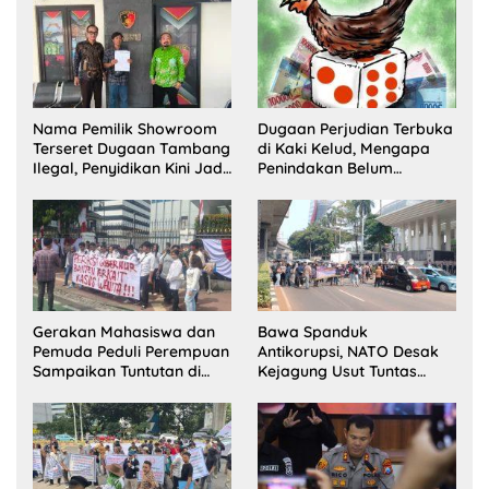
Satu Buron
Pelaksana Kampung
Zakat
Nama Pemilik Showroom
Dugaan Perjudian Terbuka
Terseret Dugaan Tambang
di Kaki Kelud, Mengapa
Ilegal, Penyidikan Kini Jadi
Penindakan Belum
Sorotan
Terlihat?
Gerakan Mahasiswa dan
Bawa Spanduk
Pemuda Peduli Perempuan
Antikorupsi, NATO Desak
Sampaikan Tuntutan di
Kejagung Usut Tuntas
Jakarta Pusat
Perkara Eks Jampidsus