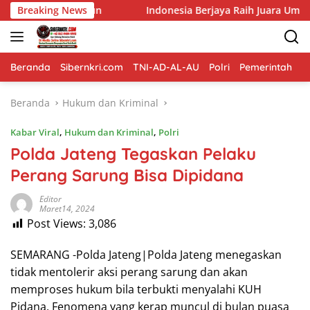
Langsung
angun
Breaking News
Indonesia Berjaya Raih Juara Umum Indonesia Op
ke
konten
Beranda
Sibernkri.com
TNI-AD-AL-AU
Polri
Pemerintah
D
Beranda
Hukum dan Kriminal
Kabar Viral
,
Hukum dan Kriminal
,
Polri
Polda Jateng Tegaskan Pelaku
Perang Sarung Bisa Dipidana
Editor
Maret14, 2024
Post Views:
3,086
SEMARANG -Polda Jateng|Polda Jateng menegaskan
tidak mentolerir aksi perang sarung dan akan
memproses hukum bila terbukti menyalahi KUH
Pidana. Fenomena yang kerap muncul di bulan puasa