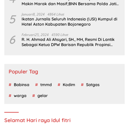
Makin Marak dan Masif;BNN Bersama Polda Jatim
Wajib Tau
5
Januari8, 2024
4864 Lihat
Ikatan Jurnalis Seluruh Indonesia (IJSI) Kumpul di
Hotel Aston Kabupaten Bojonegoro
6
Februari25, 2024
4590 Lihat
R. H. Ahmad Ali Ahsyari, SH., MH, Resmi Di Lantik
Sebagai Ketua DPW Barisan Republik Propinsi
Jatim Periode 2024 – 2028
Populer Tag
Babinsa
tmmd
Kodim
Satgas
warga
gelar
Selamat Hari raya Idul fitri