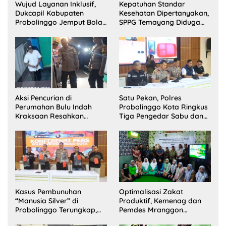
Wujud Layanan Inklusif,
Kepatuhan Standar
Dukcapil Kabupaten
Kesehatan Dipertanyakan,
Probolinggo Jemput Bola
SPPG Temayang Diduga
Perekaman e-KTP Warga
Belum Punya SLHS
Disabilitas di Dringu
Aksi Pencurian di
Satu Pekan, Polres
Perumahan Bulu Indah
Probolinggo Kota Ringkus
Kraksaan Resahkan
Tiga Pengedar Sabu dan
Warga
Sita 20 Gram Barang Bukti
Kasus Pembunuhan
Optimalisasi Zakat
“Manusia Silver” di
Produktif, Kemenag dan
Probolinggo Terungkap,
Pemdes Mranggon
Dua Pelaku Ditangkap dan
Lawang Bentuk Tim