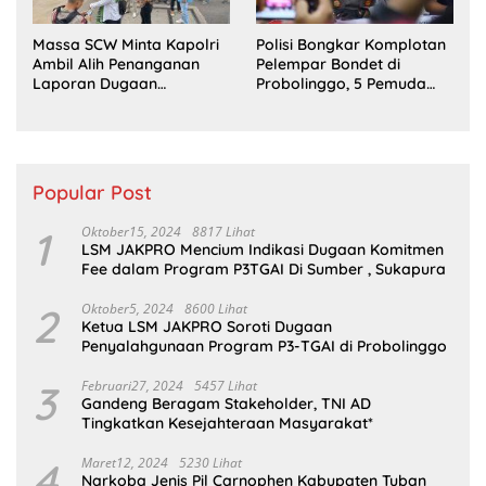
Massa SCW Minta Kapolri
Polisi Bongkar Komplotan
Ambil Alih Penanganan
Pelempar Bondet di
Laporan Dugaan
Probolinggo, 5 Pemuda
Penyerobotan Tanah di
Ditangkap
Sumsel
Popular Post
1
Oktober15, 2024
8817 Lihat
LSM JAKPRO Mencium Indikasi Dugaan Komitmen
Fee dalam Program P3TGAI Di Sumber , Sukapura
2
Oktober5, 2024
8600 Lihat
Ketua LSM JAKPRO Soroti Dugaan
Penyalahgunaan Program P3-TGAI di Probolinggo
3
Februari27, 2024
5457 Lihat
Gandeng Beragam Stakeholder, TNI AD
Tingkatkan Kesejahteraan Masyarakat*
4
Maret12, 2024
5230 Lihat
Narkoba Jenis Pil Carnophen Kabupaten Tuban