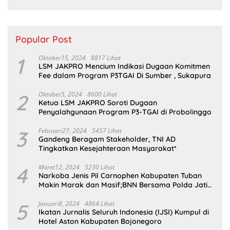
Sumsel
Popular Post
1
Oktober15, 2024
8817 Lihat
LSM JAKPRO Mencium Indikasi Dugaan Komitmen
Fee dalam Program P3TGAI Di Sumber , Sukapura
2
Oktober5, 2024
8600 Lihat
Ketua LSM JAKPRO Soroti Dugaan
Penyalahgunaan Program P3-TGAI di Probolinggo
3
Februari27, 2024
5457 Lihat
Gandeng Beragam Stakeholder, TNI AD
Tingkatkan Kesejahteraan Masyarakat*
4
Maret12, 2024
5230 Lihat
Narkoba Jenis Pil Carnophen Kabupaten Tuban
Makin Marak dan Masif;BNN Bersama Polda Jatim
Wajib Tau
5
Januari8, 2024
4864 Lihat
Ikatan Jurnalis Seluruh Indonesia (IJSI) Kumpul di
Hotel Aston Kabupaten Bojonegoro