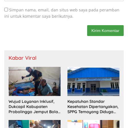
Simpan nama, email, dan situs web saya pada peramban
ini untuk komentar saya berikutnya.
Kabar Viral
Wujud Layanan Inklusif,
Kepatuhan Standar
Dukcapil Kabupaten
Kesehatan Dipertanyakan,
Probolinggo Jemput Bola
SPPG Temayang Diduga
Perekaman e-KTP Warga
Belum Punya SLHS
Disabilitas di Dringu