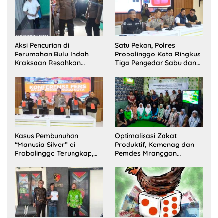
Aksi Pencurian di
Satu Pekan, Polres
Perumahan Bulu Indah
Probolinggo Kota Ringkus
Kraksaan Resahkan
Tiga Pengedar Sabu dan
Warga
Sita 20 Gram Barang Bukti
Kasus Pembunuhan
Optimalisasi Zakat
“Manusia Silver” di
Produktif, Kemenag dan
Probolinggo Terungkap,
Pemdes Mranggon
Dua Pelaku Ditangkap dan
Lawang Bentuk Tim
Satu Buron
Pelaksana Kampung
Zakat