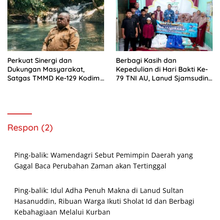
Perkuat Sinergi dan
Berbagi Kasih dan
Dukungan Masyarakat,
Kepedulian di Hari Bakti Ke-
Satgas TMMD Ke-129 Kodim
79 TNI AU, Lanud Sjamsudin
1807/Sorong Selatan Gelar
Noor Hadirkan Senyum
Wawancara Bersama
untuk Anak Yatim dan
Forkopimda dan Tokoh Adat
Purnawirawan
Respon (2)
Ping-balik:
Wamendagri Sebut Pemimpin Daerah yang
Gagal Baca Perubahan Zaman akan Tertinggal
Ping-balik:
Idul Adha Penuh Makna di Lanud Sultan
Hasanuddin, Ribuan Warga Ikuti Sholat Id dan Berbagi
Kebahagiaan Melalui Kurban