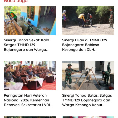
Baca Juga
Sinergi Tanpa Sekat: Kala
Sinergi Hijau di TMMD 129
Satgas TMMD 129
Bojonegoro: Babinsa
Bojonegoro dan Warga
Kesongo dan DLH
Kesongo Bahu-Membahu
‘Keroyokan’ Buat Lubang
Merajut Asa Ibu Jasmiati
Tanam Pohon untuk Jaga
Tanggul Sungai
Peringatan Hari Veteran
Sinergi Tanpa Batas: Satgas
Nasional 2026 Kemenhan
TMMD 129 Bojonegoro dan
Renovasi Sekretariat LVRI
Warga Kesongo Kebut
dan Bedah Rumah Veteran
Pembangunan MCK Rest
di 19 Provinsi
Area Terpadu