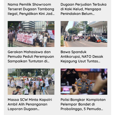
Nama Pemilik Showroom
Dugaan Perjudian Terbuka
Terseret Dugaan Tambang
di Kaki Kelud, Mengapa
Ilegal, Penyidikan Kini Jadi
Penindakan Belum
Sorotan
Terlihat?
Gerakan Mahasiswa dan
Bawa Spanduk
Pemuda Peduli Perempuan
Antikorupsi, NATO Desak
Sampaikan Tuntutan di
Kejagung Usut Tuntas
Jakarta Pusat
Perkara Eks Jampidsus
Massa SCW Minta Kapolri
Polisi Bongkar Komplotan
Ambil Alih Penanganan
Pelempar Bondet di
Laporan Dugaan
Probolinggo, 5 Pemuda
Penyerobotan Tanah di
Ditangkap