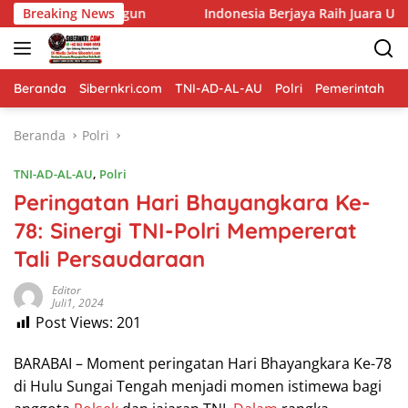
Langsung
ngun
Breaking News
Indonesia Berjaya Raih Juara Umum Indonesia Ope
ke
konten
Beranda
Sibernkri.com
TNI-AD-AL-AU
Polri
Pemerintah
D
Beranda
Polri
TNI-AD-AL-AU
,
Polri
Peringatan Hari Bhayangkara Ke-
78: Sinergi TNI-Polri Mempererat
Tali Persaudaraan
Editor
Juli1, 2024
Post Views:
201
BARABAI – Moment peringatan Hari Bhayangkara Ke-78
di Hulu Sungai Tengah menjadi momen istimewa bagi