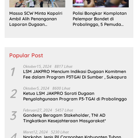
Massa SCW Minta Kapolri
Polisi Bongkar Komplotan
Ambil Alih Penanganan
Pelempar Bondet di
Laporan Dugaan
Probolinggo, 5 Pemuda
Penyerobotan Tanah di
Ditangkap
Sumsel
Popular Post
1
Oktober15, 2024
8817 Lihat
LSM JAKPRO Mencium Indikasi Dugaan Komitmen
Fee dalam Program P3TGAI Di Sumber , Sukapura
2
Oktober5, 2024
8600 Lihat
Ketua LSM JAKPRO Soroti Dugaan
Penyalahgunaan Program P3-TGAI di Probolinggo
3
Februari27, 2024
5457 Lihat
Gandeng Beragam Stakeholder, TNI AD
Tingkatkan Kesejahteraan Masyarakat*
4
Maret12, 2024
5230 Lihat
Narkoba Jenis Pil Carnophen Kabupaten Tuban