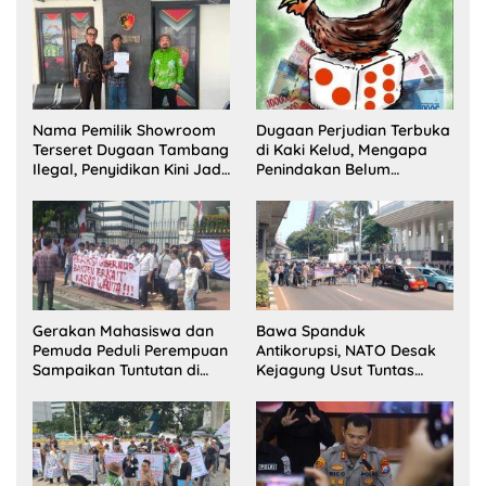
Satu Buron
Pelaksana Kampung
Zakat
Nama Pemilik Showroom
Dugaan Perjudian Terbuka
Terseret Dugaan Tambang
di Kaki Kelud, Mengapa
Ilegal, Penyidikan Kini Jadi
Penindakan Belum
Sorotan
Terlihat?
Gerakan Mahasiswa dan
Bawa Spanduk
Pemuda Peduli Perempuan
Antikorupsi, NATO Desak
Sampaikan Tuntutan di
Kejagung Usut Tuntas
Jakarta Pusat
Perkara Eks Jampidsus