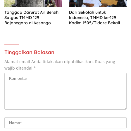
Tanggap Darurat Air Bersih:
Dari Sekolah untuk
Satgas TMMD 129
Indonesia, TMMD ke-129
Bojonegoro di Kesongo
Kodim 1505/Tidore Bekali
Guyur 11 Ribu Liter Air untuk
Pelajar dengan Wawasan
Warga Krebet
Kebangsaan
Tinggalkan Balasan
Alamat email Anda tidak akan dipublikasikan.
Ruas yang
wajib ditandai
*