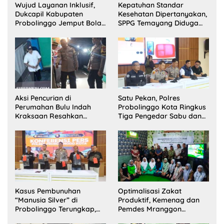
Wujud Layanan Inklusif,
Kepatuhan Standar
Dukcapil Kabupaten
Kesehatan Dipertanyakan,
Probolinggo Jemput Bola
SPPG Temayang Diduga
Perekaman e-KTP Warga
Belum Punya SLHS
Disabilitas di Dringu
Aksi Pencurian di
Satu Pekan, Polres
Perumahan Bulu Indah
Probolinggo Kota Ringkus
Kraksaan Resahkan
Tiga Pengedar Sabu dan
Warga
Sita 20 Gram Barang Bukti
Kasus Pembunuhan
Optimalisasi Zakat
“Manusia Silver” di
Produktif, Kemenag dan
Probolinggo Terungkap,
Pemdes Mranggon
Dua Pelaku Ditangkap dan
Lawang Bentuk Tim