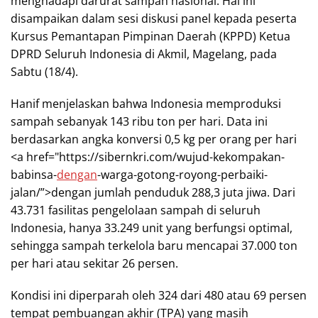
menghadapi darurat sampah nasional. Hal ini
disampaikan dalam sesi diskusi panel kepada peserta
Kursus Pemantapan Pimpinan Daerah (KPPD) Ketua
DPRD Seluruh Indonesia di Akmil, Magelang, pada
Sabtu (18/4).
Hanif menjelaskan bahwa Indonesia memproduksi
sampah sebanyak 143 ribu ton per hari. Data ini
berdasarkan angka konversi 0,5 kg per orang per hari
<a href="https://sibernkri.com/wujud-kekompakan-
babinsa-
dengan
-warga-gotong-royong-perbaiki-
jalan/”>dengan jumlah penduduk 288,3 juta jiwa. Dari
43.731 fasilitas pengelolaan sampah di seluruh
Indonesia, hanya 33.249 unit yang berfungsi optimal,
sehingga sampah terkelola baru mencapai 37.000 ton
per hari atau sekitar 26 persen.
Kondisi ini diperparah oleh 324 dari 480 atau 69 persen
tempat pembuangan akhir (TPA) yang masih