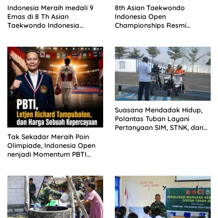
Indonesia Meraih medali 9
8th Asian Taekwondo
Emas di 8 Th Asian
Indonesia Open
Taekwondo Indonesia
Championships Resmi
Championship 2026
Dibuka
Suasana Mendadak Hidup,
Polantas Tuban Layani
Pertanyaan SIM, STNK, dan
BPKB Tanpa Batas
Tak Sekadar Meraih Poin
Olimpiade, Indonesia Open
nenjadi Momentum PBTI
Membangun Legacy
Taekwondo Indonesia