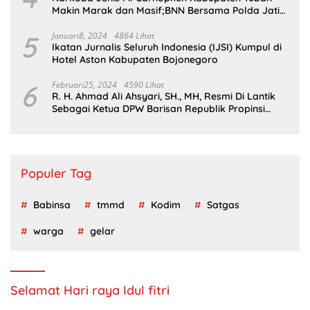
Makin Marak dan Masif;BNN Bersama Polda Jatim
Wajib Tau
5
Januari8, 2024
4864 Lihat
Ikatan Jurnalis Seluruh Indonesia (IJSI) Kumpul di
Hotel Aston Kabupaten Bojonegoro
6
Februari25, 2024
4590 Lihat
R. H. Ahmad Ali Ahsyari, SH., MH, Resmi Di Lantik
Sebagai Ketua DPW Barisan Republik Propinsi
Jatim Periode 2024 – 2028
Populer Tag
Babinsa
tmmd
Kodim
Satgas
warga
gelar
Selamat Hari raya Idul fitri