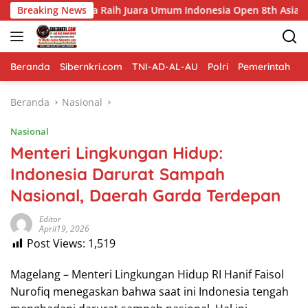
Langsung
a Raih Juara Umum Indonesia Open 8th Asian Taekwondo Indones
Breaking News
ke
konten
Beranda
Sibernkri.com
TNI-AD-AL-AU
Polri
Pemerintah
D
Beranda
Nasional
Nasional
Menteri Lingkungan Hidup:
Indonesia Darurat Sampah
Nasional, Daerah Garda Terdepan
Editor
April19, 2026
Post Views:
1,519
Magelang – Menteri Lingkungan Hidup RI Hanif Faisol
Nurofiq menegaskan bahwa saat ini Indonesia tengah