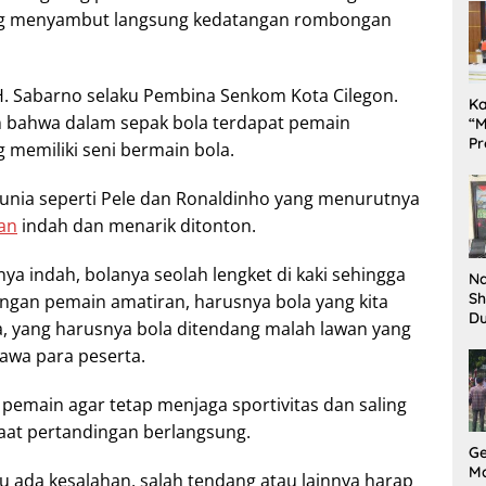
ang menyambut langsung kedatangan rombongan
. Sabarno selaku Pembina Senkom Kota Cilegon.
K
 bahwa dalam sepak bola terdapat pemain
“M
Pr
 memiliki seni bermain bola.
Te
Pe
unia seperti Pele dan Ronaldinho yang menurutnya
da
an
indah dan menarik ditonton.
ya indah, bolanya seolah lengket di kaki sehingga
Na
Sh
gan pemain amatiran, harusnya bola yang kita
D
a, yang harusnya bola ditendang malah lawan yang
Il
tawa para peserta.
Ki
pemain agar tetap menjaga sportivitas dan saling
aat pertandingan berlangsung.
G
M
u ada kesalahan, salah tendang atau lainnya harap