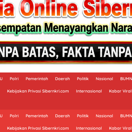
AU
Polri
Pemerintah
Daerah
Politik
Nasional
BUM
Kebijakan Privasi Sibernkri.com
Internasional
Kabar Viral
AU
Polri
Pemerintah
Daerah
Politik
Nasional
BUM
Kebijakan Privasi Sibernkri.com
Internasional
Kabar Viral