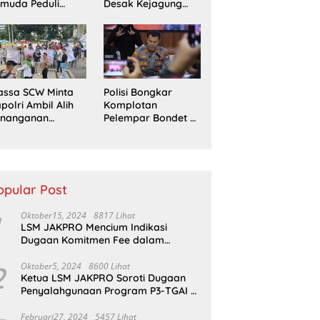
muda Peduli
Desak Kejagung
erempuan
Usut Tuntas Perkara
ampaikan
Eks Jampidsus
ntutan di Jakarta
sat
assa SCW Minta
Polisi Bongkar
polri Ambil Alih
Komplotan
enanganan
Pelempar Bondet di
aporan Dugaan
Probolinggo, 5
enyerobotan
Pemuda Ditangkap
nah di Sumsel
opular Post
Oktober15, 2024
8817 Lihat
LSM JAKPRO Mencium Indikasi
Dugaan Komitmen Fee dalam
Program P3TGAI Di Sumber ,
Sukapura
2
Oktober5, 2024
8600 Lihat
Ketua LSM JAKPRO Soroti Dugaan
Penyalahgunaan Program P3-TGAI di
Probolinggo
Februari27, 2024
5457 Lihat