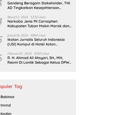
3
Gandeng Beragam Stakeholder, TNI
AD Tingkatkan Kesejahteraan
Masyarakat*
4
Maret12, 2024
5230 Lihat
Narkoba Jenis Pil Carnophen
Kabupaten Tuban Makin Marak dan
Masif;BNN Bersama Polda Jatim
Wajib Tau
5
Januari8, 2024
4864 Lihat
Ikatan Jurnalis Seluruh Indonesia
(IJSI) Kumpul di Hotel Aston
Kabupaten Bojonegoro
6
Februari25, 2024
4590 Lihat
R. H. Ahmad Ali Ahsyari, SH., MH,
Resmi Di Lantik Sebagai Ketua DPW
Barisan Republik Propinsi Jatim
Periode 2024 – 2028
opuler Tag
Babinsa
tmmd
Kodim