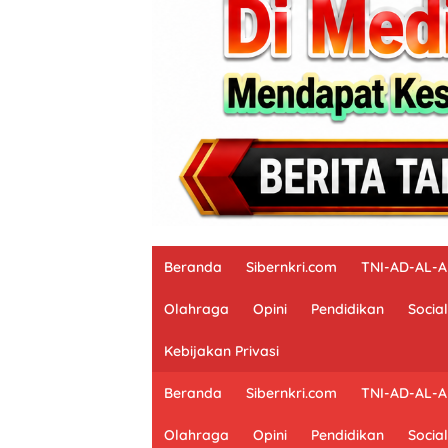
Beranda
Sibernkri.com
TNI-AD-AL-
Olahraga
Opini
Pendidikan
Social
Kebijakan Privasi
Beranda
Sibernkri.com
TNI-AD-AL-
Olahraga
Opini
Pendidikan
Social