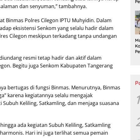
Pe
salaman dan senyuman,” tambahnya.
P
S
Tu
t Binmas Polres Cilegon IPTU Muhyidin. Dalam
Pu
dap eksistensi Senkom yang selalu hadir dalam
olres Cilegon meskipun terkadang tanpa undangan
M
Ka
P
 diundang resmi tetap hadir dan aktif dalam
L
P
ilegon. Begitu juga Senkom Kabupaten Tangerang
Ta
P
inya bertugas di fungsi Binmas. Menurutnya, Binmas
1
a” karena kegiatannya selalu mengajak
ti Subuh Keliling, Satkamling, dan menjaga suasana
hingga ada kegiatan Subuh Keliling, Satkamling
harmonis. Hari ini juga terlihat semua pemain