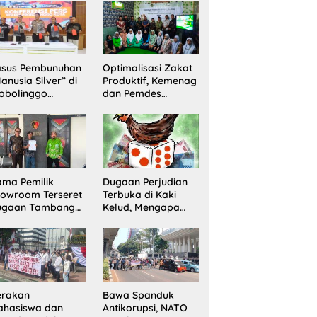
Sita 20 Gram
Barang Bukti
asus Pembunuhan
Optimalisasi Zakat
anusia Silver” di
Produktif, Kemenag
obolinggo
dan Pemdes
rungkap, Dua
Mranggon Lawang
laku Ditangkap
Bentuk Tim
n Satu Buron
Pelaksana
Kampung Zakat
ma Pemilik
Dugaan Perjudian
owroom Terseret
Terbuka di Kaki
ugaan Tambang
Kelud, Mengapa
egal, Penyidikan
Penindakan Belum
ni Jadi Sorotan
Terlihat?
erakan
Bawa Spanduk
ahasiswa dan
Antikorupsi, NATO