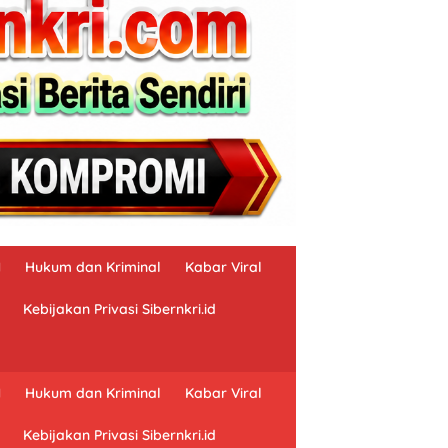
N
Hukum dan Kriminal
Kabar Viral
Kebijakan Privasi Sibernkri.id
N
Hukum dan Kriminal
Kabar Viral
Kebijakan Privasi Sibernkri.id