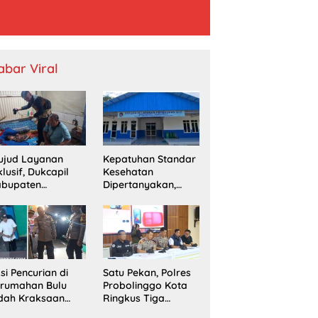
abar Viral
ujud Layanan
Kepatuhan Standar
klusif, Dukcapil
Kesehatan
abupaten
Dipertanyakan,
obolinggo
SPPG Temayang
mput Bola
Diduga Belum
erekaman e-KTP
Punya SLHS
rga Disabilitas di
ingu
si Pencurian di
Satu Pekan, Polres
erumahan Bulu
Probolinggo Kota
dah Kraksaan
Ringkus Tiga
esahkan Warga
Pengedar Sabu dan