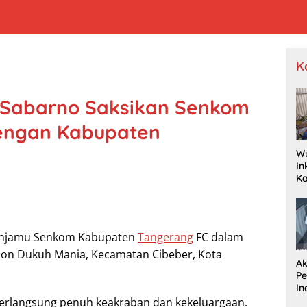
K
. Sabarno Saksikan Senkom
dengan Kabupaten
W
In
K
Pr
Je
P
Wa
menjamu Senkom Kabupaten
Tangerang
FC dalam
Dr
dion Dukuh Mania, Kecamatan Cibeber, Kota
Ak
P
In
R
berlangsung penuh keakraban dan kekeluargaan.