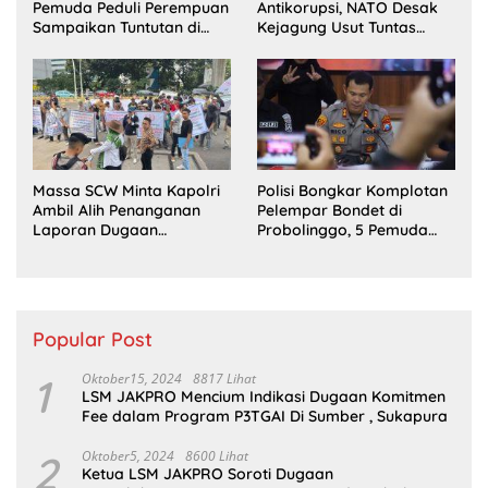
Pemuda Peduli Perempuan
Antikorupsi, NATO Desak
Sampaikan Tuntutan di
Kejagung Usut Tuntas
Jakarta Pusat
Perkara Eks Jampidsus
Massa SCW Minta Kapolri
Polisi Bongkar Komplotan
Ambil Alih Penanganan
Pelempar Bondet di
Laporan Dugaan
Probolinggo, 5 Pemuda
Penyerobotan Tanah di
Ditangkap
Sumsel
Popular Post
1
Oktober15, 2024
8817 Lihat
LSM JAKPRO Mencium Indikasi Dugaan Komitmen
Fee dalam Program P3TGAI Di Sumber , Sukapura
2
Oktober5, 2024
8600 Lihat
Ketua LSM JAKPRO Soroti Dugaan