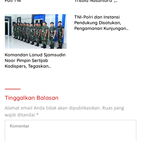
Pati TNI
Trisula Nusantara”,
Tegaskan Adaptasi TNI
Hadapi Perang Modern
TNI-Polri dan Instansi
Pendukung Disatukan,
Pengamanan Kunjungan
Wapres RI Diperkuat
Komandan Lanud Sjamsudin
Noor Pimpin Sertijab
Kadispers, Tegaskan
Pembinaan Personel sebagai
Pilar Kekuatan Satuan
Tinggalkan Balasan
Alamat email Anda tidak akan dipublikasikan.
Ruas yang
wajib ditandai
*