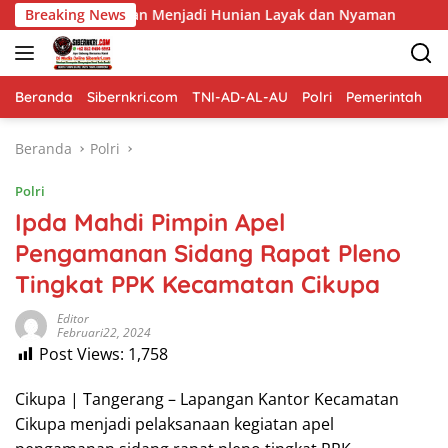
Langsung
man Menjadi Hunian Layak dan Nyaman
Breaking News
Memasuki Fase F
ke
konten
Beranda
Sibernkri.com
TNI-AD-AL-AU
Polri
Pemerintah
D
Beranda
Polri
Polri
Ipda Mahdi Pimpin Apel
Pengamanan Sidang Rapat Pleno
Tingkat PPK Kecamatan Cikupa
Editor
Februari22, 2024
Post Views:
1,758
Cikupa | Tangerang – Lapangan Kantor Kecamatan
Cikupa menjadi pelaksanaan kegiatan apel