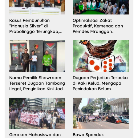
Kasus Pembunuhan
Optimalisasi Zakat
“Manusia Silver” di
Produktif, Kemenag dan
Probolinggo Terungkap,
Pemdes Mranggon
Dua Pelaku Ditangkap dan
Lawang Bentuk Tim
Satu Buron
Pelaksana Kampung
Zakat
Nama Pemilik Showroom
Dugaan Perjudian Terbuka
Terseret Dugaan Tambang
di Kaki Kelud, Mengapa
Ilegal, Penyidikan Kini Jadi
Penindakan Belum
Sorotan
Terlihat?
Gerakan Mahasiswa dan
Bawa Spanduk