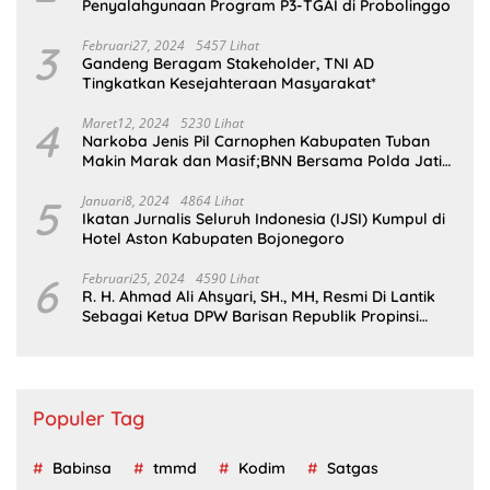
Penyalahgunaan Program P3-TGAI di Probolinggo
3
Februari27, 2024
5457 Lihat
Gandeng Beragam Stakeholder, TNI AD
Tingkatkan Kesejahteraan Masyarakat*
4
Maret12, 2024
5230 Lihat
Narkoba Jenis Pil Carnophen Kabupaten Tuban
Makin Marak dan Masif;BNN Bersama Polda Jatim
Wajib Tau
5
Januari8, 2024
4864 Lihat
Ikatan Jurnalis Seluruh Indonesia (IJSI) Kumpul di
Hotel Aston Kabupaten Bojonegoro
6
Februari25, 2024
4590 Lihat
R. H. Ahmad Ali Ahsyari, SH., MH, Resmi Di Lantik
Sebagai Ketua DPW Barisan Republik Propinsi
Jatim Periode 2024 – 2028
Populer Tag
Babinsa
tmmd
Kodim
Satgas