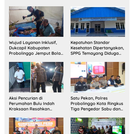
Wujud Layanan Inklusif,
Kepatuhan Standar
Dukcapil Kabupaten
Kesehatan Dipertanyakan,
Probolinggo Jemput Bola
SPPG Temayang Diduga
Perekaman e-KTP Warga
Belum Punya SLHS
Disabilitas di Dringu
Aksi Pencurian di
Satu Pekan, Polres
Perumahan Bulu Indah
Probolinggo Kota Ringkus
Kraksaan Resahkan
Tiga Pengedar Sabu dan
Warga
Sita 20 Gram Barang Bukti