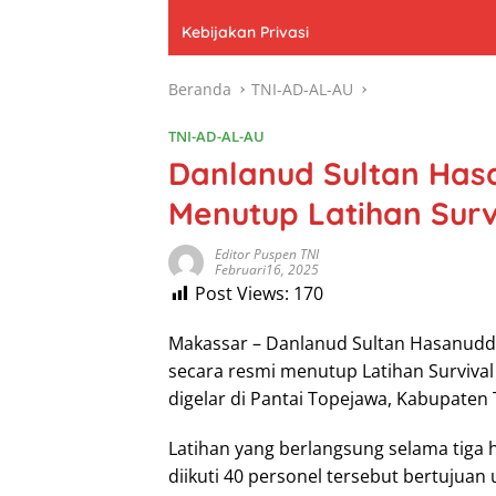
Kebijakan Privasi
Beranda
TNI-AD-AL-AU
TNI-AD-AL-AU
Danlanud Sultan Has
Menutup Latihan Surv
Editor Puspen TNI
Februari16, 2025
Post Views:
170
Makassar – Danlanud Sultan Hasanuddi
secara resmi menutup Latihan Surviva
digelar di Pantai Topejawa, Kabupaten T
Latihan yang berlangsung selama tiga h
diikuti 40 personel tersebut bertujua