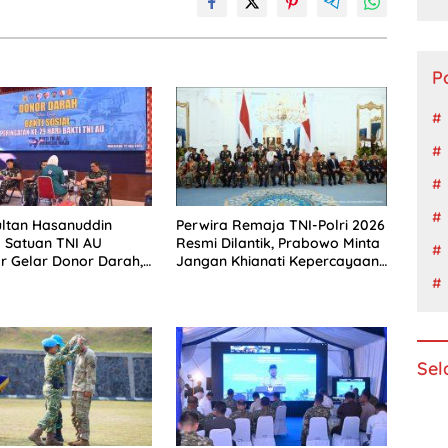
P
ltan Hasanuddin
Perwira Remaja TNI-Polri 2026
 Satuan TNI AU
Resmi Dilantik, Prabowo Minta
 Gelar Donor Darah,
Jangan Khianati Kepercayaan
yata Pengabdian bagi
Rakyat
iaan
Sel