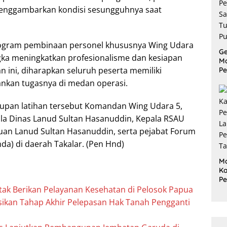
menggambarkan kondisi sesungguhnya saat
program pembinaan personel khususnya Wing Udara
G
ka meningkatkan profesionalisme dan kesiapan
M
n ini, diharapkan seluruh peserta memiliki
Pe
P
ankan tugasnya di medan operasi.
S
Tu
tupan latihan tersebut Komandan Wing Udara 5,
Pu
la Dinas Lanud Sultan Hasanuddin, Kepala RSAU
uan Lanud Sultan Hasanuddin, serta pejabat Forum
a) di daerah Takalar. (Pen Hnd)
M
Ka
P
tak Berikan Pelayanan Kesehatan di Pelosok Papua
L
P
ikan Tahap Akhir Pelepasan Hak Tanah Pengganti
Ta