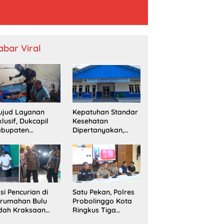
abar Viral
ujud Layanan
Kepatuhan Standar
klusif, Dukcapil
Kesehatan
abupaten
Dipertanyakan,
obolinggo
SPPG Temayang
mput Bola
Diduga Belum
erekaman e-KTP
Punya SLHS
rga Disabilitas di
ingu
si Pencurian di
Satu Pekan, Polres
erumahan Bulu
Probolinggo Kota
dah Kraksaan
Ringkus Tiga
esahkan Warga
Pengedar Sabu dan