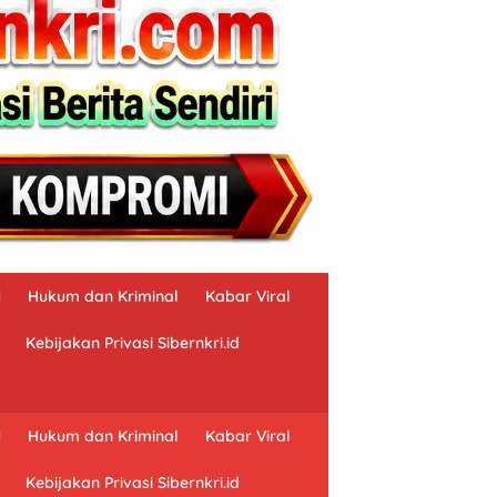
N
Hukum dan Kriminal
Kabar Viral
Kebijakan Privasi Sibernkri.id
N
Hukum dan Kriminal
Kabar Viral
Kebijakan Privasi Sibernkri.id