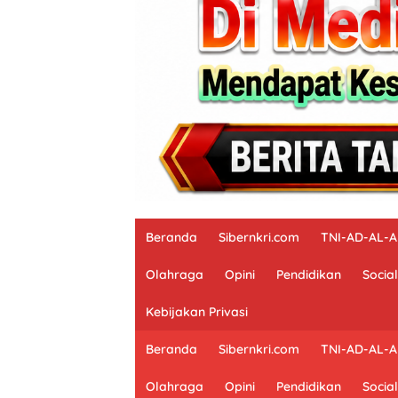
Beranda
Sibernkri.com
TNI-AD-AL-
Olahraga
Opini
Pendidikan
Social
Kebijakan Privasi
Beranda
Sibernkri.com
TNI-AD-AL-
Olahraga
Opini
Pendidikan
Social