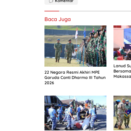
Komentar
Baca Juga
Lanud Su
Bersama
22 Negara Resmi Akhiri MPE
Makassar
Garuda Canti Dharma III Tahun
Wujud N
2026
Kemanus