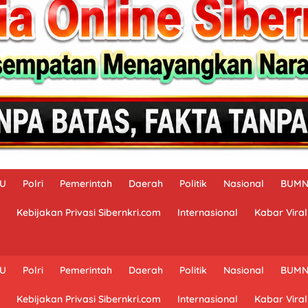
AU
Polri
Pemerintah
Daerah
Politik
Nasional
BUM
Kebijakan Privasi Sibernkri.com
Internasional
Kabar Viral
AU
Polri
Pemerintah
Daerah
Politik
Nasional
BUM
Kebijakan Privasi Sibernkri.com
Internasional
Kabar Viral