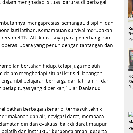
 dalam menghadapi situasi darurat di berbagai
mbutannya mengapresiasi semangat, disiplin, dan
K
engikuti latihan. Kemampuan survival merupakan
“M
i personel TNI AU, khususnya para penerbang dan
Pr
operasi udara yang penuh dengan tantangan dan
Te
Pe
da
rampilan bertahan hidup, tetapi juga melatih
m dalam menghadapi situasi kritis di lapangan.
Na
engambil pelajaran berharga dari latihan ini dan
Sh
D
 setiap tugas yang diberikan,” ujar Danlanud
Il
Ki
melibatkan berbagai skenario, termasuk teknik
ber makanan dan air, navigasi darat, membaca
lamatan diri dan evakuasi baik di darat maupun
 pelatih dan instruktur berpengalaman, peserta