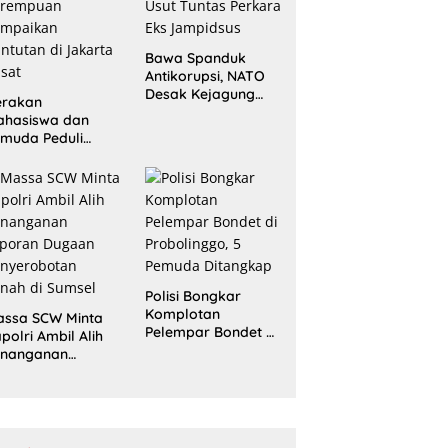
Bawa Spanduk
Antikorupsi, NATO
Desak Kejagung
erakan
Usut Tuntas Perkara
ahasiswa dan
Eks Jampidsus
muda Peduli
erempuan
ampaikan
ntutan di Jakarta
sat
Polisi Bongkar
Komplotan
assa SCW Minta
Pelempar Bondet di
polri Ambil Alih
Probolinggo, 5
enanganan
Pemuda Ditangkap
aporan Dugaan
enyerobotan
nah di Sumsel