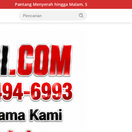
hingga Malam, Satgas TMMD Ke-129 Kodim 1807/Sorsel Lembur F