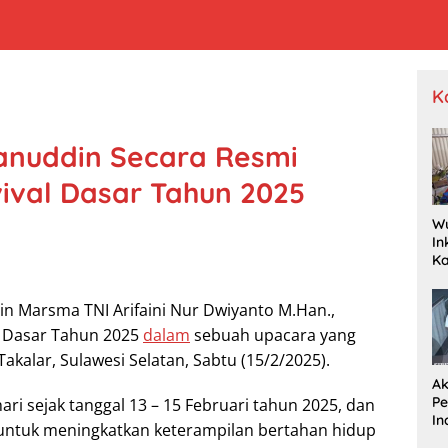
K
anuddin Secara Resmi
ival Dasar Tahun 2025
W
In
K
Pr
Je
n Marsma TNI Arifaini Nur Dwiyanto M.Han.,
P
Wa
l Dasar Tahun 2025
dalam
sebuah upacara yang
Dr
akalar, Sulawesi Selatan, Sabtu (15/2/2025).
Ak
P
ari sejak tanggal 13 – 15 Februari tahun 2025, dan
In
n untuk meningkatkan keterampilan bertahan hidup
R