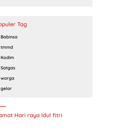
Barisan Republik Propinsi Jatim
Periode 2024 – 2028
opuler Tag
Babinsa
tmmd
Kodim
Satgas
warga
gelar
amat Hari raya Idul fitri