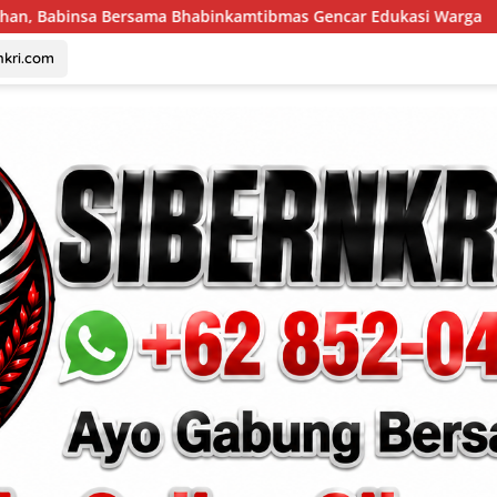
abinkamtibmas Gencar Edukasi Warga
Pantang Menyerah 
nkri.com