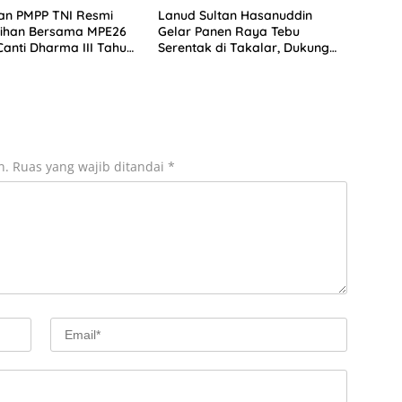
n PMPP TNI Resmi
Lanud Sultan Hasanuddin
tihan Bersama MPE26
Gelar Panen Raya Tebu
anti Dharma III Tahun
Serentak di Takalar, Dukung
Ketahanan Pangan Nasional
n.
Ruas yang wajib ditandai
*