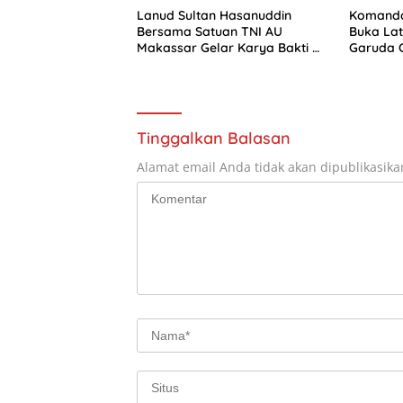
Lanud Sultan Hasanuddin
Komanda
Bersama Satuan TNI AU
Buka La
Makassar Gelar Karya Bakti di
Garuda C
Pasar Mandai Sambut Hari
2026
Bakti ke-79 TNI Angkatan
Udara
Tinggalkan Balasan
Alamat email Anda tidak akan dipublikasika