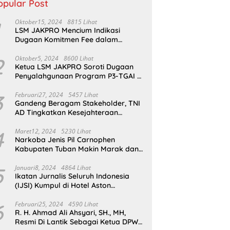
opular Post
Oktober15, 2024
8815 Lihat
LSM JAKPRO Mencium Indikasi
Dugaan Komitmen Fee dalam
Program P3TGAI Di Sumber ,
Sukapura
2
Oktober5, 2024
8600 Lihat
Ketua LSM JAKPRO Soroti Dugaan
Penyalahgunaan Program P3-TGAI di
Probolinggo
3
Februari27, 2024
5457 Lihat
Gandeng Beragam Stakeholder, TNI
AD Tingkatkan Kesejahteraan
Masyarakat*
4
Maret12, 2024
5230 Lihat
Narkoba Jenis Pil Carnophen
Kabupaten Tuban Makin Marak dan
Masif;BNN Bersama Polda Jatim
Wajib Tau
5
Januari8, 2024
4864 Lihat
Ikatan Jurnalis Seluruh Indonesia
(IJSI) Kumpul di Hotel Aston
Kabupaten Bojonegoro
6
Februari25, 2024
4590 Lihat
R. H. Ahmad Ali Ahsyari, SH., MH,
Resmi Di Lantik Sebagai Ketua DPW