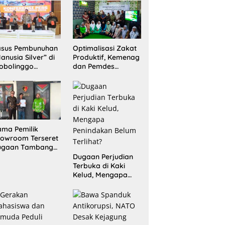
Sita 20 Gram
Barang Bukti
asus Pembunuhan
Optimalisasi Zakat
anusia Silver” di
Produktif, Kemenag
obolinggo
dan Pemdes
rungkap, Dua
Mranggon Lawang
laku Ditangkap
Bentuk Tim
n Satu Buron
Pelaksana
Kampung Zakat
ma Pemilik
owroom Terseret
ugaan Tambang
egal, Penyidikan
Dugaan Perjudian
ni Jadi Sorotan
Terbuka di Kaki
Kelud, Mengapa
Penindakan Belum
Terlihat?