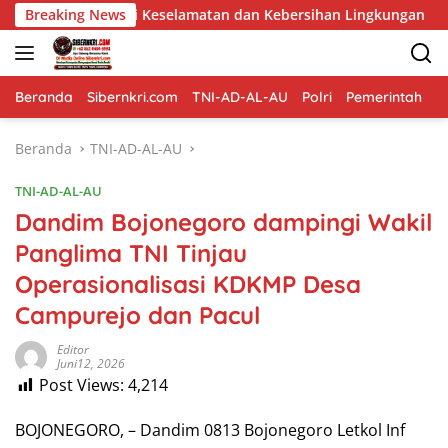
Langsung
 Keselamatan dan Kebersihan Lingkungan
Breaking News
Pembangunan 
ke
konten
Beranda
Sibernkri.com
TNI-AD-AL-AU
Polri
Pemerintah
D
Beranda
TNI-AD-AL-AU
TNI-AD-AL-AU
Dandim Bojonegoro dampingi Wakil
Panglima TNI Tinjau
Operasionalisasi KDKMP Desa
Campurejo dan Pacul
Editor
Juni12, 2026
Post Views:
4,214
BOJONEGORO, – Dandim 0813 Bojonegoro Letkol Inf