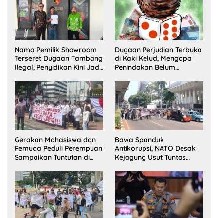
Zakat
Nama Pemilik Showroom
Dugaan Perjudian Terbuka
Terseret Dugaan Tambang
di Kaki Kelud, Mengapa
Ilegal, Penyidikan Kini Jadi
Penindakan Belum
Sorotan
Terlihat?
Gerakan Mahasiswa dan
Bawa Spanduk
Pemuda Peduli Perempuan
Antikorupsi, NATO Desak
Sampaikan Tuntutan di
Kejagung Usut Tuntas
Jakarta Pusat
Perkara Eks Jampidsus