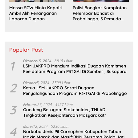
Massa SCW Minta Kapolri
Polisi Bongkar Komplotan
Ambil Alih Penanganan
Pelempar Bondet di
Laporan Dugaan
Probolinggo, 5 Pemuda
Penyerobotan Tanah di
Ditangkap
Sumsel
Popular Post
1
Oktober15, 2024
8815 Lihat
LSM JAKPRO Mencium Indikasi Dugaan Komitmen
Fee dalam Program P3TGAI Di Sumber , Sukapura
2
Oktober5, 2024
8599 Lihat
Ketua LSM JAKPRO Soroti Dugaan
Penyalahgunaan Program P3-TGAI di Probolinggo
3
Februari27, 2024
5457 Lihat
Gandeng Beragam Stakeholder, TNI AD
Tingkatkan Kesejahteraan Masyarakat*
4
Maret12, 2024
5230 Lihat
Narkoba Jenis Pil Carnophen Kabupaten Tuban
Makin Marak dan Masif;BNN Bersama Polda Jatim