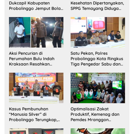
Dukcapil Kabupaten
Kesehatan Dipertanyakan,
Probolinggo Jemput Bola
SPPG Temayang Diduga
Perekaman e-KTP Warga
Belum Punya SLHS
Disabilitas di Dringu
Aksi Pencurian di
Satu Pekan, Polres
Perumahan Bulu Indah
Probolinggo Kota Ringkus
Kraksaan Resahkan
Tiga Pengedar Sabu dan
Warga
Sita 20 Gram Barang Bukti
Kasus Pembunuhan
Optimalisasi Zakat
“Manusia Silver” di
Produktif, Kemenag dan
Probolinggo Terungkap,
Pemdes Mranggon
Dua Pelaku Ditangkap dan
Lawang Bentuk Tim
Satu Buron
Pelaksana Kampung