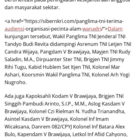
dan masyarakat sekitar.
<a href="https://sibernkri.com/panglima-tni-terima-
audiensi
-organisasi-pecinta-alam-
wanadri
/”>
Dalam
kunjungan tersebut, Wakil Panglima TNI Jenderal TNI
Tandyo Budi Revita didampingi Asrenum TNI Letjen TNI
Candra Wijaya, Pangdam V Brawijaya, Mayjen TNI Rudy
Saladin, M.A., Dirpuanter Ster TNI, Brigjen TNI Jimmy
Rihi Tugu, Kabid Hublem Set Itjen TNI, Kolonel Mar
Ashari, Koorsmin Wakil Panglima TNI, Kolonel Arh Yogi
Nugroho.
Ada juga Kapoksahli Kodam V Brawijaya, Brigjen TNI
Singgih Pambudi Arinto, S.I.P., M.M., Aslog Kasdam V
Brawijaya, Kolonel Czi Rielman N. Yudha Trianandha,
Asintel Kasdam V Brawijaya, Kolonel Inf Imam
Wicaksana, Danrem 082/CPYJ Kolonel Inf Batara Alex
Bulo, Kapendam V Brawijaya, Letkol Inf Afiid Cahyono,