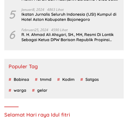
Wajib Tau
5
Januari8, 2024
4863 Lihat
Ikatan Jurnalis Seluruh Indonesia (IJSI) Kumpul di
Hotel Aston Kabupaten Bojonegoro
6
Februari25, 2024
4590 Lihat
R. H. Ahmad Ali Ahsyari, SH., MH, Resmi Di Lantik
Sebagai Ketua DPW Barisan Republik Propinsi
Jatim Periode 2024 – 2028
Populer Tag
Babinsa
tmmd
Kodim
Satgas
warga
gelar
Selamat Hari raya Idul fitri