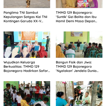
Panglima TNI Sambut
TMMD 129 Bojonegoro:
Kepulangan Satgas Kizi TNI
‘Suntik’ Gizi Balita dan Ibu
Kontingen Garuda XX-V
Hamil Demi Masa Depan
MONUSCO
Bebas Stunting
Wujudkan Keluarga
Bangun Fisik dan Jiwa:
Berkualitas: TMMD 129
TMMD 129 Bojonegoro
Bojonegoro Hadirkan Safari
‘Nyalakan’ Jendela Dunia
KB Gratis
Lewat Literasi