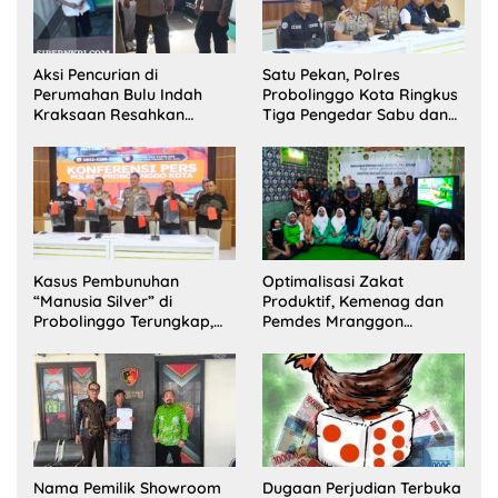
Aksi Pencurian di
Satu Pekan, Polres
Perumahan Bulu Indah
Probolinggo Kota Ringkus
Kraksaan Resahkan
Tiga Pengedar Sabu dan
Warga
Sita 20 Gram Barang Bukti
Kasus Pembunuhan
Optimalisasi Zakat
“Manusia Silver” di
Produktif, Kemenag dan
Probolinggo Terungkap,
Pemdes Mranggon
Dua Pelaku Ditangkap dan
Lawang Bentuk Tim
Satu Buron
Pelaksana Kampung
Zakat
Nama Pemilik Showroom
Dugaan Perjudian Terbuka