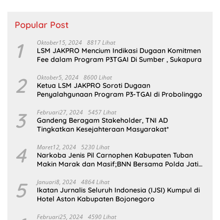
Popular Post
1
Oktober15, 2024
8817 Lihat
LSM JAKPRO Mencium Indikasi Dugaan Komitmen
Fee dalam Program P3TGAI Di Sumber , Sukapura
2
Oktober5, 2024
8600 Lihat
Ketua LSM JAKPRO Soroti Dugaan
Penyalahgunaan Program P3-TGAI di Probolinggo
3
Februari27, 2024
5457 Lihat
Gandeng Beragam Stakeholder, TNI AD
Tingkatkan Kesejahteraan Masyarakat*
4
Maret12, 2024
5230 Lihat
Narkoba Jenis Pil Carnophen Kabupaten Tuban
Makin Marak dan Masif;BNN Bersama Polda Jatim
Wajib Tau
5
Januari8, 2024
4864 Lihat
Ikatan Jurnalis Seluruh Indonesia (IJSI) Kumpul di
Hotel Aston Kabupaten Bojonegoro
Februari25, 2024
4590 Lihat