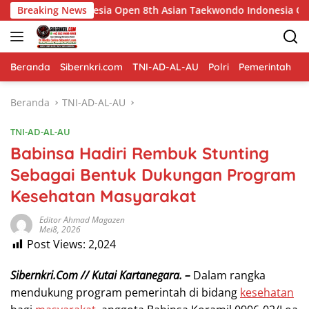
Langsung
onesia Open 8th Asian Taekwondo Indonesia Open Championships
Breaking News
ke
konten
Beranda
Sibernkri.com
TNI-AD-AL-AU
Polri
Pemerintah
D
Beranda
TNI-AD-AL-AU
TNI-AD-AL-AU
Babinsa Hadiri Rembuk Stunting
Sebagai Bentuk Dukungan Program
Kesehatan Masyarakat
Editor Ahmad Magazen
Mei8, 2026
Post Views:
2,024
Sibernkri.Com // Kutai Kartanegara. –
Dalam rangka
mendukung program pemerintah di bidang
kesehatan