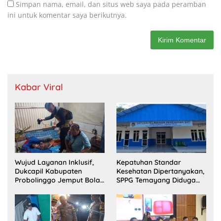
Simpan nama, email, dan situs web saya pada peramban
ini untuk komentar saya berikutnya.
Kabar Viral
Wujud Layanan Inklusif,
Kepatuhan Standar
Dukcapil Kabupaten
Kesehatan Dipertanyakan,
Probolinggo Jemput Bola
SPPG Temayang Diduga
Perekaman e-KTP Warga
Belum Punya SLHS
Disabilitas di Dringu