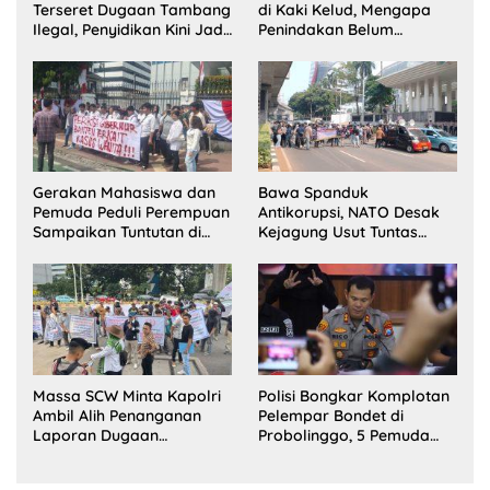
Terseret Dugaan Tambang
di Kaki Kelud, Mengapa
Ilegal, Penyidikan Kini Jadi
Penindakan Belum
Sorotan
Terlihat?
Gerakan Mahasiswa dan
Bawa Spanduk
Pemuda Peduli Perempuan
Antikorupsi, NATO Desak
Sampaikan Tuntutan di
Kejagung Usut Tuntas
Jakarta Pusat
Perkara Eks Jampidsus
Massa SCW Minta Kapolri
Polisi Bongkar Komplotan
Ambil Alih Penanganan
Pelempar Bondet di
Laporan Dugaan
Probolinggo, 5 Pemuda
Penyerobotan Tanah di
Ditangkap
Sumsel