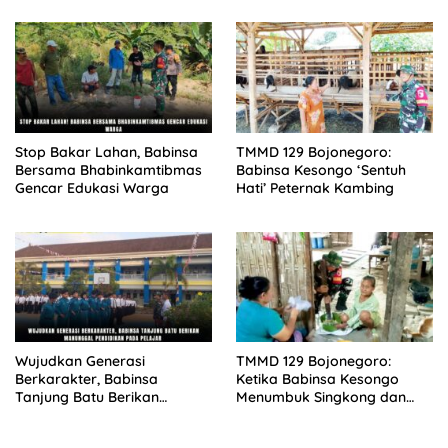
Tanam Pohon untuk Jaga
Tanggul Sungai
Stop Bakar Lahan, Babinsa
TMMD 129 Bojonegoro:
Bersama Bhabinkamtibmas
Babinsa Kesongo ‘Sentuh
Gencar Edukasi Warga
Hati’ Peternak Kambing
Wujudkan Generasi
TMMD 129 Bojonegoro:
Berkarakter, Babinsa
Ketika Babinsa Kesongo
Tanjung Batu Berikan
Menumbuk Singkong dan
Manunggal Pendidikan Pada
Mengukir Kebersamaan
Pelajar
dengan Warga