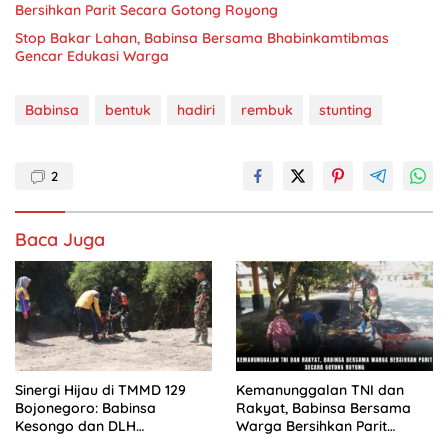
Bersihkan Parit Secara Gotong Royong
Stop Bakar Lahan, Babinsa Bersama Bhabinkamtibmas
Gencar Edukasi Warga
Babinsa
bentuk
hadiri
rembuk
stunting
2
Baca Juga
Sinergi Hijau di TMMD 129
Kemanunggalan TNI dan
Bojonegoro: Babinsa
Rakyat, Babinsa Bersama
Kesongo dan DLH
Warga Bersihkan Parit
‘Keroyokan’ Buat Lubang
Secara Gotong Royong