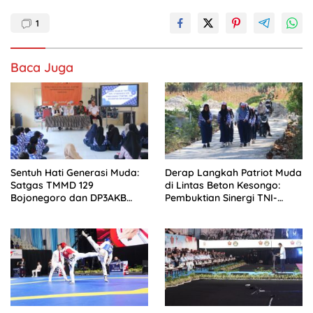
1
Baca Juga
Sentuh Hati Generasi Muda:
Derap Langkah Patriot Muda
Satgas TMMD 129
di Lintas Beton Kesongo:
Bojonegoro dan DP3AKB
Pembuktian Sinergi TNI-
Edukasi Stunting, serta
Rakyat Lewat TMMD 129
Kesehatan Reproduksi di
Bojonegoro
Kesongo