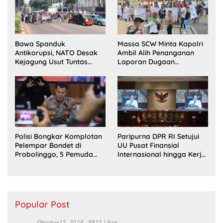
Bawa Spanduk
Massa SCW Minta Kapolri
Antikorupsi, NATO Desak
Ambil Alih Penanganan
Kejagung Usut Tuntas
Laporan Dugaan
Perkara Eks Jampidsus
Penyerobotan Tanah di
Sumsel
Polisi Bongkar Komplotan
Paripurna DPR RI Setujui
Pelempar Bondet di
UU Pusat Finansial
Probolinggo, 5 Pemuda
Internasional hingga Kerja
Ditangkap
Sama Pertahanan
Popular Post
Oktober15, 2024
8815 Lihat