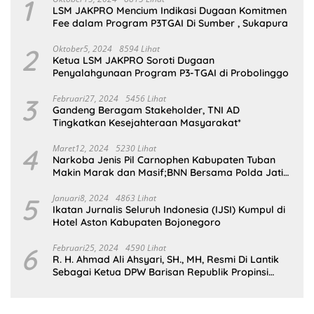
1
LSM JAKPRO Mencium Indikasi Dugaan Komitmen
Fee dalam Program P3TGAI Di Sumber , Sukapura
2
Oktober5, 2024
8594 Lihat
Ketua LSM JAKPRO Soroti Dugaan
Penyalahgunaan Program P3-TGAI di Probolinggo
3
Februari27, 2024
5456 Lihat
Gandeng Beragam Stakeholder, TNI AD
Tingkatkan Kesejahteraan Masyarakat*
4
Maret12, 2024
5230 Lihat
Narkoba Jenis Pil Carnophen Kabupaten Tuban
Makin Marak dan Masif;BNN Bersama Polda Jatim
Wajib Tau
5
Januari8, 2024
4863 Lihat
Ikatan Jurnalis Seluruh Indonesia (IJSI) Kumpul di
Hotel Aston Kabupaten Bojonegoro
6
Februari25, 2024
4590 Lihat
R. H. Ahmad Ali Ahsyari, SH., MH, Resmi Di Lantik
Sebagai Ketua DPW Barisan Republik Propinsi
Jatim Periode 2024 – 2028