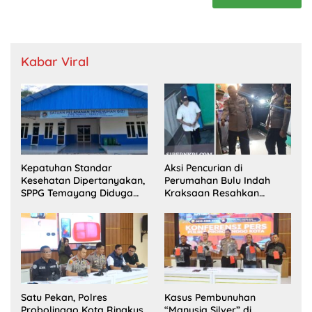
Kabar Viral
Kepatuhan Standar
Aksi Pencurian di
Kesehatan Dipertanyakan,
Perumahan Bulu Indah
SPPG Temayang Diduga
Kraksaan Resahkan
Belum Punya SLHS
Warga
Satu Pekan, Polres
Kasus Pembunuhan
Probolinggo Kota Ringkus
“Manusia Silver” di