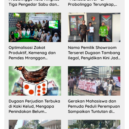
Tiga Pengedar Sabu dan
Probolinggo Terungkap,
Sita 20 Gram Barang Bukti
Dua Pelaku Ditangkap dan
Satu Buron
Optimalisasi Zakat
Nama Pemilik Showroom
Produktif, Kemenag dan
Terseret Dugaan Tambang
Pemdes Mranggon
Ilegal, Penyidikan Kini Jadi
Lawang Bentuk Tim
Sorotan
Pelaksana Kampung
Zakat
Dugaan Perjudian Terbuka
Gerakan Mahasiswa dan
di Kaki Kelud, Mengapa
Pemuda Peduli Perempuan
Penindakan Belum
Sampaikan Tuntutan di
Terlihat?
Jakarta Pusat