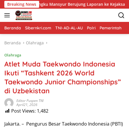
Langsung
UD Tengku Mansyur Berujung Laporan ke Kejaksaan
Breaking News
Bahu M
ke
konten
Beranda
Sibernkri.com
TNI-AD-AL-AU
Polri
Pemerintah
D
Beranda
Olahraga
Olahraga
Atlet Muda Taekwondo Indonesia
Ikuti “Tashkent 2026 World
Taekwondo Junior Championships”
di Uzbekistan
Editor Puspen TNI
April21, 2026
Post Views:
1,482
Jakarta. – Pengurus Besar Taekwondo Indonesia (PBTI)